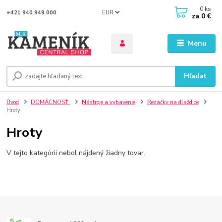
0
ks
EUR
+421 940 949 000
za
0 €
Menu
Hľadať
Úvod
DOMÁCNOSŤ.
Nástroje a vybavenie
Rezačky na dlaždice
Hroty
Hroty
V tejto kategórii nebol nájdený žiadny tovar.