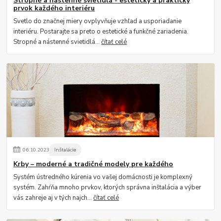
Stropné a nástenné svietidlá - estetický a praktický
prvok každého interiéru
Svetlo do značnej miery ovplyvňuje vzhľad a usporiadanie
interiéru. Postarajte sa preto o estetické a funkčné zariadenia.
Stropné a nástenné svietidlá...
čítať celé
06
.
10
.
2023
Inštalácie
Krby – moderné a tradičné modely pre každého
Systém ústredného kúrenia vo vašej domácnosti je komplexný
systém. Zahŕňa mnoho prvkov, ktorých správna inštalácia a výber
vás zahreje aj v tých najch...
čítať celé