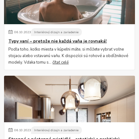
06
.
10
.
2023
Interiérový dizajn a zariadenie
Typy vaní – pretože nie každá vaňa je rovnaká!
Podľa toho, koľko miesta v kúpeľni máte, si môžete vybrať voľne
stojacu alebo vstavanú vaňu. K dispozícii sú rohové a obdĺžnikové
modely. Vďaka tomu s...
čítať celé
06
.
10
.
2023
Interiérový dizajn a zariadenie