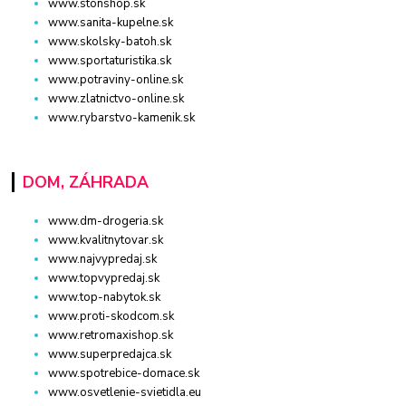
www.stonshop.sk
www.sanita-kupelne.sk
www.skolsky-batoh.sk
www.sportaturistika.sk
www.potraviny-online.sk
www.zlatnictvo-online.sk
www.rybarstvo-kamenik.sk
DOM, ZÁHRADA
www.dm-drogeria.sk
www.kvalitnytovar.sk
www.najvypredaj.sk
www.topvypredaj.sk
www.top-nabytok.sk
www.proti-skodcom.sk
www.retromaxishop.sk
www.superpredajca.sk
www.spotrebice-domace.sk
www.osvetlenie-svietidla.eu