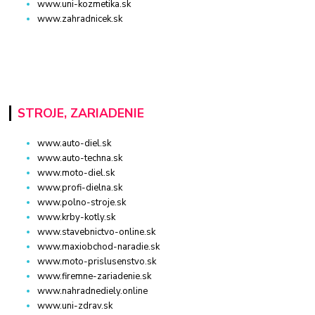
www.uni-kozmetika.sk
www.zahradnicek.sk
STROJE, ZARIADENIE
www.auto-diel.sk
www.auto-techna.sk
www.moto-diel.sk
www.profi-dielna.sk
www.polno-stroje.sk
www.krby-kotly.sk
www.stavebnictvo-online.sk
www.maxiobchod-naradie.sk
www.moto-prislusenstvo.sk
www.firemne-zariadenie.sk
www.nahradnediely.online
www.uni-zdrav.sk