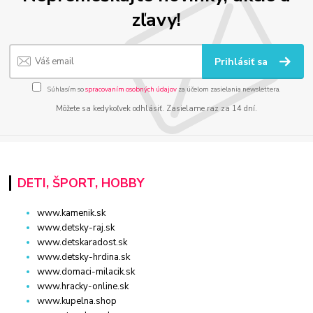
zľavy!
Prihlásiť sa
Súhlasím so
spracovaním osobných údajov
za účelom zasielania newslettera.
Môžete sa kedykoľvek odhlásiť. Zasielame raz za 14 dní.
DETI, ŠPORT, HOBBY
www.kamenik.sk
www.detsky-raj.sk
www.detskaradost.sk
www.detsky-hrdina.sk
www.domaci-milacik.sk
www.hracky-online.sk
www.kupelna.shop