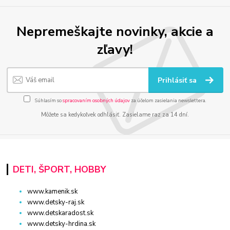
Nepremeškajte novinky, akcie a
zľavy!
Prihlásiť sa
Súhlasím so
spracovaním osobných údajov
za účelom zasielania newslettera.
Môžete sa kedykoľvek odhlásiť. Zasielame raz za 14 dní.
DETI, ŠPORT, HOBBY
www.kamenik.sk
www.detsky-raj.sk
www.detskaradost.sk
www.detsky-hrdina.sk