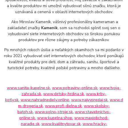
a kvalite produktov mi umožnil vybudovať silnú značku, ktorá je
uznávaná a cenená v oblasti internetových obchodov.
Ako Miroslav Kameník, vášnivý profesionálny kameraman a
zakladateľ značky
Kamenik
, som sa rozhodol splniť svoj sen o
vybudovaní siete internetových obchodov so širokou ponukou
produktov pre rôzne záujmy a potreby zákazníkov.
Po mnohých rokoch úsilia a neľahkých okamihoch sa mi podarilo v
roku 2021 vybudovať sieť internetových obchodov, ktoré ponúkajú
kvalitné produkty pre deti, dom a záhradu, sanitu, športové a
turistické potreby, kvalitné poľské potraviny a mnoho ďalšieho.
www.sanita-kupelne.sk
,
www.potraviny-online.sk
,
www.tvoja-
zahrada.sk
,
www.detsky-hrdina.sk
,
www.krby-
kotly.sk
,
www.nahradnediely.online
,
www.najvypredaj.sk
,
www.d
m-drogeria.sk
,
www.profi-dielna.sk
,
www.skolsky-
batoh.sk
,
www.polno-stroje.sk
,
www.stavebnictvo-
online.sk
,
www.kupelna.shop
,
www.maxiobchod-
naradie.sk
,
www.kvalitnytovar.sk
,
www.hracky-