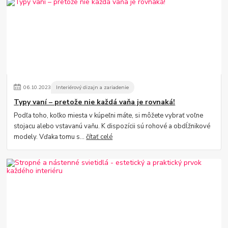
06
.
10
.
2023
Interiérový dizajn a zariadenie
Typy vaní – pretože nie každá vaňa je rovnaká!
Podľa toho, koľko miesta v kúpeľni máte, si môžete vybrať voľne
stojacu alebo vstavanú vaňu. K dispozícii sú rohové a obdĺžnikové
modely. Vďaka tomu s...
čítať celé