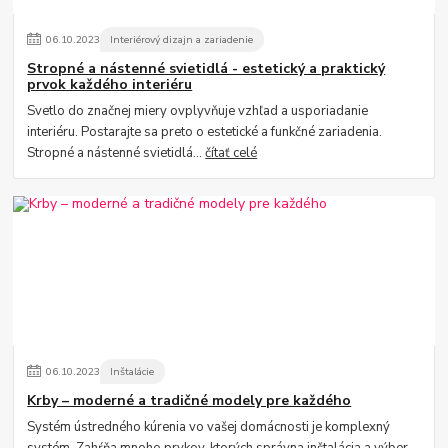
06
.
10
.
2023
Interiérový dizajn a zariadenie
Stropné a nástenné svietidlá - estetický a praktický
prvok každého interiéru
Svetlo do značnej miery ovplyvňuje vzhľad a usporiadanie
interiéru. Postarajte sa preto o estetické a funkčné zariadenia.
Stropné a nástenné svietidlá...
čítať celé
06
.
10
.
2023
Inštalácie
Krby – moderné a tradičné modely pre každého
Systém ústredného kúrenia vo vašej domácnosti je komplexný