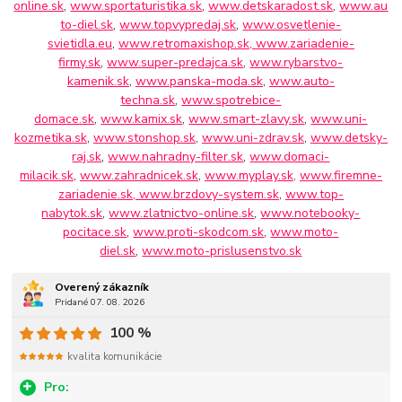
online.sk
,
www.sportaturistika.sk
,
www.detskaradost.sk
,
www.au
to-diel.sk
,
www.topvypredaj.sk
,
www.osvetlenie-
svietidla.eu
,
www.retromaxishop.sk,
www.zariadenie-
firmy.sk
,
www.super-predajca.sk
,
www.rybarstvo-
kamenik.sk
,
www.panska-moda.sk
,
www.auto-
techna.sk
,
www.spotrebice-
domace.sk
,
www.kamix.sk
,
www.smart-zlavy.sk
,
www.uni-
kozmetika.sk
,
www.stonshop.sk
,
www.uni-zdrav.sk
,
www.detsky-
raj.sk
,
www.nahradny-filter.sk
,
www.domaci-
milacik.sk
,
www.zahradnicek.sk
,
www.myplay.sk,
www.firemne-
zariadenie.sk,
www.brzdovy-system.sk
,
www.top-
nabytok.sk
,
www.zlatnictvo-online.sk
,
www.notebooky-
pocitace.sk
,
www.proti-skodcom.sk
,
www.moto-
diel.sk
,
www.moto-prislusenstvo.sk
Overený zákazník
Pridané 07. 08. 2026
100 %
kvalita komunikácie
Pro: