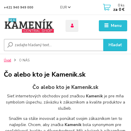
0
ks
EUR
+421 940 949 000
za
0 €
Menu
Hľadať
Úvod
O NÁS
Čo alebo kto je Kamenik.sk
Čo alebo kto je Kamenik.sk
Sieť internetových obchodov pod značkou
Kamenik
je pre mňa
symbolom úspechu, záväzku k zákazníkom a kvalite produktov a
služieb.
Snažím sa stále inovovať a ponúkať svojim zákazníkom len to
najlepšie. Chcem, aby značka
Kamenik
bola synonymom pre
spoľahlivosť, kvalitu a dôveryhodnosť. Môj záväzok k zákazníkom