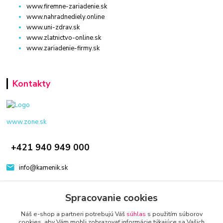
www.firemne-zariadenie.sk
www.nahradnediely.online
www.uni-zdrav.sk
www.zlatnictvo-online.sk
www.zariadenie-firmy.sk
Kontakty
www.zone.sk
+421 940 949 000
info@kamenik.sk
Spracovanie cookies
Náš e-shop a partneri potrebujú Váš
súhlas
s použitím súborov
cookies, aby Vám mohli zobrazovať informácie týkajúce sa Vašich