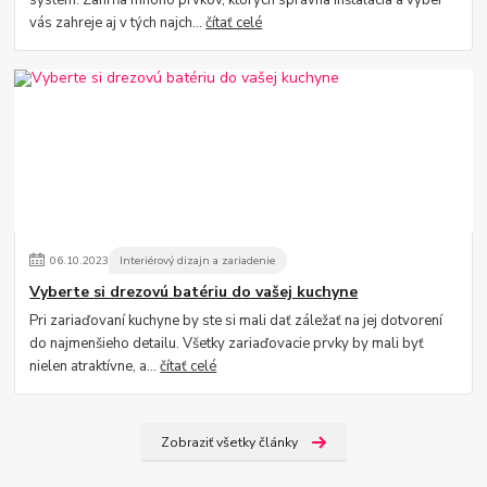
systém. Zahŕňa mnoho prvkov, ktorých správna inštalácia a výber
vás zahreje aj v tých najch...
čítať celé
06
.
10
.
2023
Interiérový dizajn a zariadenie
Vyberte si drezovú batériu do vašej kuchyne
Pri zariaďovaní kuchyne by ste si mali dať záležať na jej dotvorení
do najmenšieho detailu. Všetky zariaďovacie prvky by mali byť
nielen atraktívne, a...
čítať celé
Zobraziť všetky články