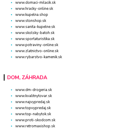
www.domaci-milacik.sk
www.hracky-online.sk
www.kupelna.shop
www.stonshop.sk
www.sanita-kupelne.sk
www.skolsky-batoh.sk
www.sportaturistika.sk
www.potraviny-online.sk
www.zlatnictvo-online.sk
www.rybarstvo-kamenik.sk
DOM, ZÁHRADA
www.dm-drogeria.sk
www.kvalitnytovar.sk
www.najvypredaj.sk
www.topvypredaj.sk
www.top-nabytok.sk
www.proti-skodcom.sk
www.retromaxishop.sk