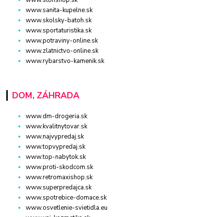
www.stonshop.sk
www.sanita-kupelne.sk
www.skolsky-batoh.sk
www.sportaturistika.sk
www.potraviny-online.sk
www.zlatnictvo-online.sk
www.rybarstvo-kamenik.sk
DOM, ZÁHRADA
www.dm-drogeria.sk
www.kvalitnytovar.sk
www.najvypredaj.sk
www.topvypredaj.sk
www.top-nabytok.sk
www.proti-skodcom.sk
www.retromaxishop.sk
www.superpredajca.sk
www.spotrebice-domace.sk
www.osvetlenie-svietidla.eu