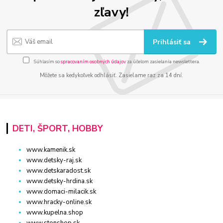
zľavy!
Prihlásiť sa
Súhlasím so
spracovaním osobných údajov
za účelom zasielania newslettera.
Môžete sa kedykoľvek odhlásiť. Zasielame raz za 14 dní.
DETI, ŠPORT, HOBBY
www.kamenik.sk
www.detsky-raj.sk
www.detskaradost.sk
www.detsky-hrdina.sk
www.domaci-milacik.sk
www.hracky-online.sk
www.kupelna.shop