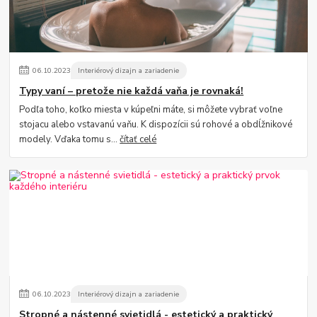
06
.
10
.
2023
Interiérový dizajn a zariadenie
Typy vaní – pretože nie každá vaňa je rovnaká!
Podľa toho, koľko miesta v kúpeľni máte, si môžete vybrať voľne
stojacu alebo vstavanú vaňu. K dispozícii sú rohové a obdĺžnikové
modely. Vďaka tomu s...
čítať celé
06
.
10
.
2023
Interiérový dizajn a zariadenie
Stropné a nástenné svietidlá - estetický a praktický