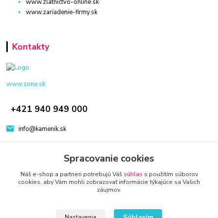
www.zlatnictvo-online.sk
www.zariadenie-firmy.sk
Kontakty
www.zone.sk
+421 940 949 000
info@kamenik.sk
Spracovanie cookies
Náš e-shop a partneri potrebujú Váš
súhlas
s použitím súborov
cookies, aby Vám mohli zobrazovať informácie týkajúce sa Vašich
záujmov.
© 2024 Všetky práva vyhradené KAMENIK.SK
Vytvorené na
Eshop-rychlo.sk
Súhlasím
Nastavenia