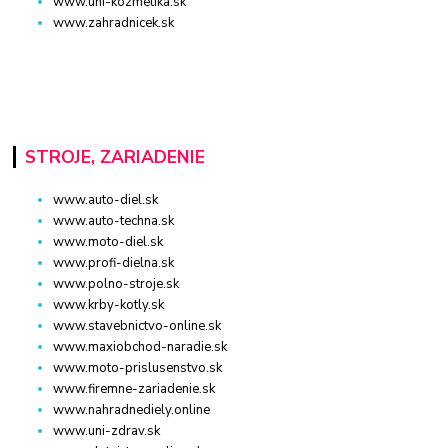
www.uni-kozmetika.sk
www.zahradnicek.sk
STROJE, ZARIADENIE
www.auto-diel.sk
www.auto-techna.sk
www.moto-diel.sk
www.profi-dielna.sk
www.polno-stroje.sk
www.krby-kotly.sk
www.stavebnictvo-online.sk
www.maxiobchod-naradie.sk
www.moto-prislusenstvo.sk
www.firemne-zariadenie.sk
www.nahradnediely.online
www.uni-zdrav.sk