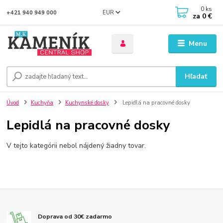
0
ks
EUR
+421 940 949 000
za
0 €
Menu
Hľadať
Úvod
Kuchyňa
Kuchynské dosky
Lepidlá na pracovné dosky
Lepidlá na pracovné dosky
V tejto kategórii nebol nájdený žiadny tovar.
Doprava od 30€ zadarmo