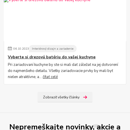
06
.
10
.
2023
Interiérový dizajn a zariadenie
Vyberte si drezovú batériu do vašej kuchyne
Pri zariaďovaní kuchyne by ste si mali dať záležať na jej dotvorení
do najmenšieho detailu. Všetky zariaďovacie prvky by mali byť
nielen atraktívne, a...
čítať celé
Zobraziť všetky články
Nepremeškajte novinky, akcie a