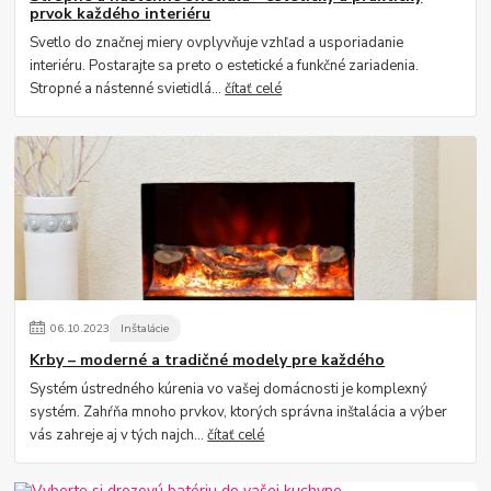
prvok každého interiéru
Svetlo do značnej miery ovplyvňuje vzhľad a usporiadanie
interiéru. Postarajte sa preto o estetické a funkčné zariadenia.
Stropné a nástenné svietidlá...
čítať celé
06
.
10
.
2023
Inštalácie
Krby – moderné a tradičné modely pre každého
Systém ústredného kúrenia vo vašej domácnosti je komplexný
systém. Zahŕňa mnoho prvkov, ktorých správna inštalácia a výber
vás zahreje aj v tých najch...
čítať celé