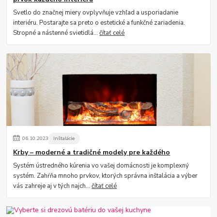
Svetlo do značnej miery ovplyvňuje vzhľad a usporiadanie
interiéru. Postarajte sa preto o estetické a funkčné zariadenia.
Stropné a nástenné svietidlá...
čítať celé
06
.
10
.
2023
Inštalácie
Krby – moderné a tradičné modely pre každého
Systém ústredného kúrenia vo vašej domácnosti je komplexný
systém. Zahŕňa mnoho prvkov, ktorých správna inštalácia a výber
vás zahreje aj v tých najch...
čítať celé