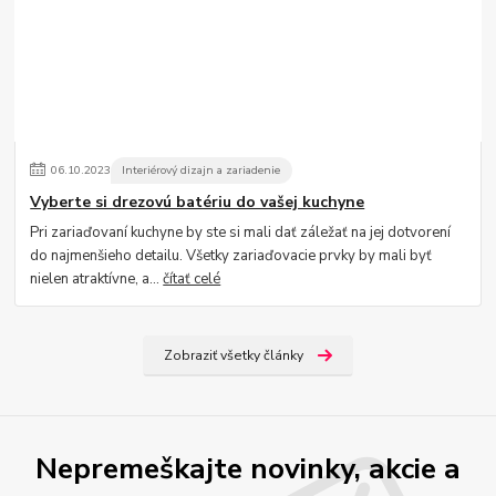
06
.
10
.
2023
Interiérový dizajn a zariadenie
Vyberte si drezovú batériu do vašej kuchyne
Pri zariaďovaní kuchyne by ste si mali dať záležať na jej dotvorení
do najmenšieho detailu. Všetky zariaďovacie prvky by mali byť
nielen atraktívne, a...
čítať celé
Zobraziť všetky články
Nepremeškajte novinky, akcie a