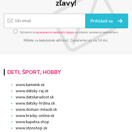
zľavy!
Prihlásiť sa
Súhlasím so
spracovaním osobných údajov
za účelom zasielania newslettera.
Môžete sa kedykoľvek odhlásiť. Zasielame raz za 14 dní.
DETI, ŠPORT, HOBBY
www.kamenik.sk
www.detsky-raj.sk
www.detskaradost.sk
www.detsky-hrdina.sk
www.domaci-milacik.sk
www.hracky-online.sk
www.kupelna.shop
www.stonshop.sk