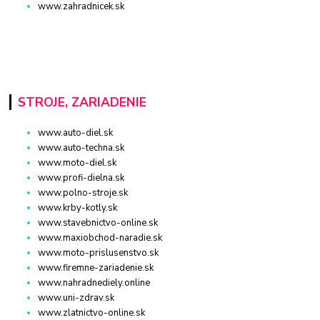
www.zahradnicek.sk
STROJE, ZARIADENIE
www.auto-diel.sk
www.auto-techna.sk
www.moto-diel.sk
www.profi-dielna.sk
www.polno-stroje.sk
www.krby-kotly.sk
www.stavebnictvo-online.sk
www.maxiobchod-naradie.sk
www.moto-prislusenstvo.sk
www.firemne-zariadenie.sk
www.nahradnediely.online
www.uni-zdrav.sk
www.zlatnictvo-online.sk