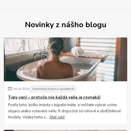
Novinky z nášho blogu
06
.
10
.
2023
Interiérový dizajn a zariadenie
Typy vaní – pretože nie každá vaňa je rovnaká!
Podľa toho, koľko miesta v kúpeľni máte, si môžete vybrať voľne
stojacu alebo vstavanú vaňu. K dispozícii sú rohové a obdĺžnikové
modely. Vďaka tomu s...
čítať celé