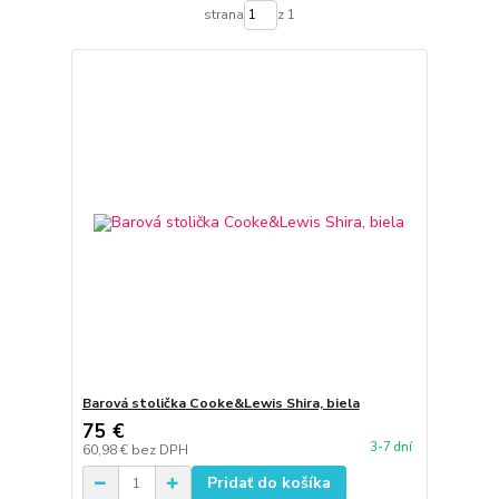
strana
z 1
Barová stolička Cooke&Lewis Shira, biela
75 €
3-7 dní
60,98 €
bez DPH
Pridať do košíka