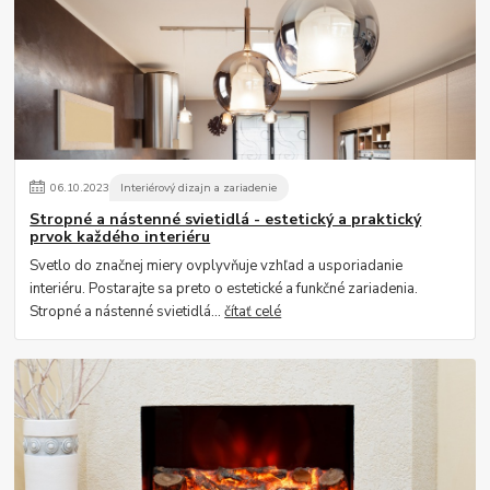
06
.
10
.
2023
Interiérový dizajn a zariadenie
Stropné a nástenné svietidlá - estetický a praktický
prvok každého interiéru
Svetlo do značnej miery ovplyvňuje vzhľad a usporiadanie
interiéru. Postarajte sa preto o estetické a funkčné zariadenia.
Stropné a nástenné svietidlá...
čítať celé