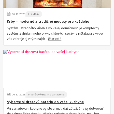
06
.
10
.
2023
Inštalácie
Krby – moderné a tradičné modely pre každého
Systém ústredného kúrenia vo vašej domácnosti je komplexný
systém. Zahŕňa mnoho prvkov, ktorých správna inštalácia a výber
vás zahreje aj v tých najch...
čítať celé
06
.
10
.
2023
Interiérový dizajn a zariadenie
Vyberte si drezovú batériu do vašej kuchyne
Pri zariaďovaní kuchyne by ste si mali dať záležať na jej dotvorení