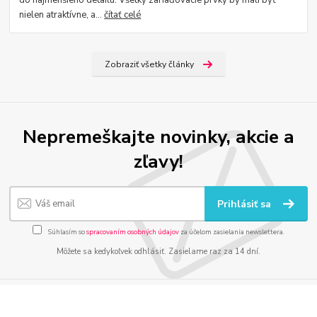
do najmenšieho detailu. Všetky zariaďovacie prvky by mali byť
nielen atraktívne, a...
čítať celé
Zobraziť všetky články
Nepremeškajte novinky, akcie a
zľavy!
Prihlásiť sa
Súhlasím so
spracovaním osobných údajov
za účelom zasielania newslettera.
Môžete sa kedykoľvek odhlásiť. Zasielame raz za 14 dní.