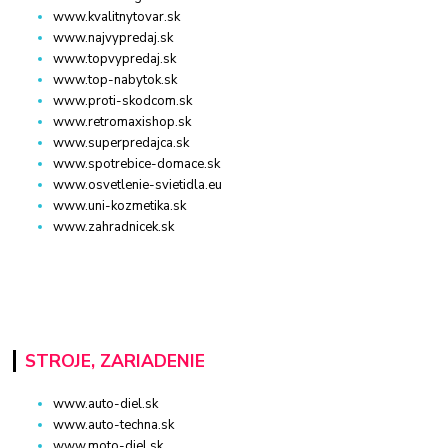
www.kvalitnytovar.sk
www.najvypredaj.sk
www.topvypredaj.sk
www.top-nabytok.sk
www.proti-skodcom.sk
www.retromaxishop.sk
www.superpredajca.sk
www.spotrebice-domace.sk
www.osvetlenie-svietidla.eu
www.uni-kozmetika.sk
www.zahradnicek.sk
STROJE, ZARIADENIE
www.auto-diel.sk
www.auto-techna.sk
www.moto-diel.sk