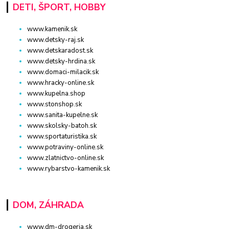
DETI, ŠPORT, HOBBY
www.kamenik.sk
www.detsky-raj.sk
www.detskaradost.sk
www.detsky-hrdina.sk
www.domaci-milacik.sk
www.hracky-online.sk
www.kupelna.shop
www.stonshop.sk
www.sanita-kupelne.sk
www.skolsky-batoh.sk
www.sportaturistika.sk
www.potraviny-online.sk
www.zlatnictvo-online.sk
www.rybarstvo-kamenik.sk
DOM, ZÁHRADA
www.dm-drogeria.sk