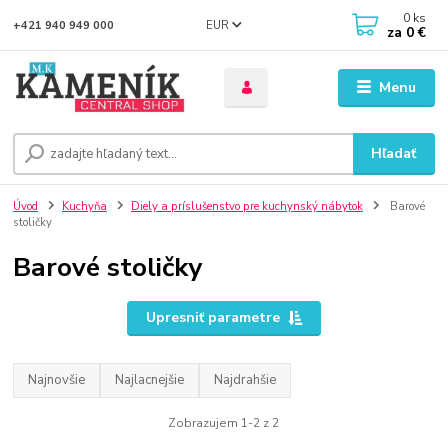
0
ks
EUR
+421 940 949 000
za
0 €
Menu
Hľadať
Úvod
Kuchyňa
Diely a príslušenstvo pre kuchynský nábytok
Barové
stoličky
Barové stoličky
Upresniť parametre
Najnovšie
Najlacnejšie
Najdrahšie
Zobrazujem 1-2 z 2