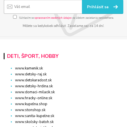
Prihlásiť sa
Súhlasím so
spracovaním osobných údajov
za účelom zasielania newslettera.
Môžete sa kedykoľvek odhlásiť. Zasielame raz za 14 dní.
DETI, ŠPORT, HOBBY
www.kamenik.sk
www.detsky-raj.sk
www.detskaradost.sk
www.detsky-hrdina.sk
www.domaci-milacik.sk
www.hracky-online.sk
www.kupelna.shop
www.stonshop.sk
www.sanita-kupelne.sk
www.skolsky-batoh.sk