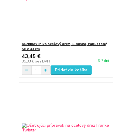
Kuchinox Mika oceľový drez, 1-miska, zapustený,
58 x 43 cm
43,45 €
3-7 dní
35,33 €
bez DPH
Pridať do košíka