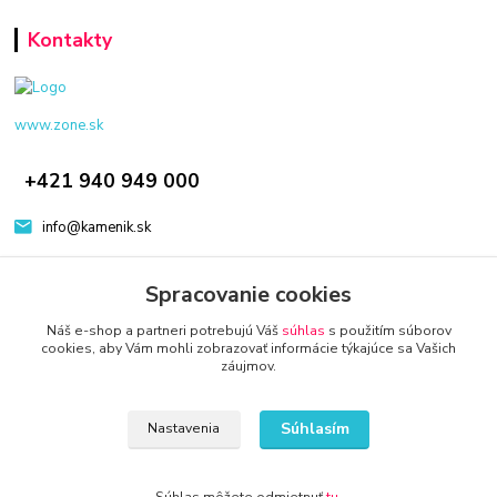
Kontakty
www.zone.sk
+421 940 949 000
info@kamenik.sk
Spracovanie cookies
Náš e-shop a partneri potrebujú Váš
súhlas
s použitím súborov
cookies, aby Vám mohli zobrazovať informácie týkajúce sa Vašich
záujmov.
© 2024 Všetky práva vyhradené KAMENIK.SK
Vytvorené na
Eshop-rychlo.sk
Súhlasím
Nastavenia