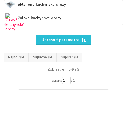
Sklenené kuchynské drezy
Žulové kuchynské drezy
Upresniť parametre
Najnovšie
Najlacnejšie
Najdrahšie
Zobrazujem 1-9 z 9
strana
z 1