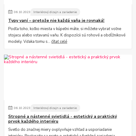
06
.
10
.
2023
Interiérový dizajn a zariadenie
Typy vaní – pretože nie každá vaňa je rovnaká!
Podľa toho, koľko miesta v kúpeľni máte, si môžete vybrať voľne
stojacu alebo vstavanú vaňu. K dispozícii sú rohové a obdĺžnikové
modely. Vďaka tomu s...
čítať celé
06
.
10
.
2023
Interiérový dizajn a zariadenie
Stropné a nástenné svietidlá - estetický a praktický
prvok každého interiéru
Svetlo do značnej miery ovplyvňuje vzhľad a usporiadanie