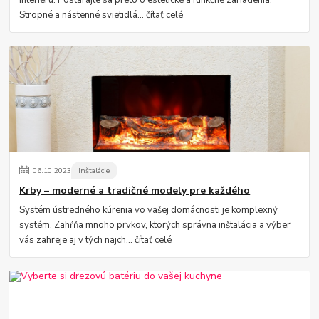
interiéru. Postarajte sa preto o estetické a funkčné zariadenia.
Stropné a nástenné svietidlá...
čítať celé
06
.
10
.
2023
Inštalácie
Krby – moderné a tradičné modely pre každého
Systém ústredného kúrenia vo vašej domácnosti je komplexný
systém. Zahŕňa mnoho prvkov, ktorých správna inštalácia a výber
vás zahreje aj v tých najch...
čítať celé