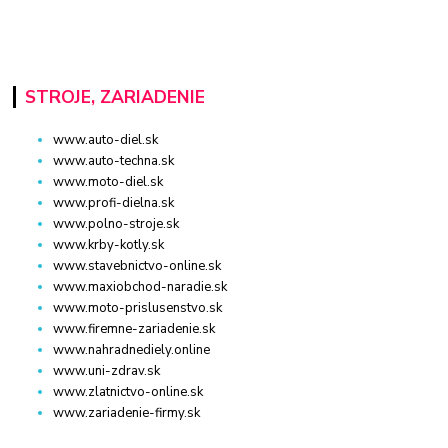
STROJE, ZARIADENIE
www.auto-diel.sk
www.auto-techna.sk
www.moto-diel.sk
www.profi-dielna.sk
www.polno-stroje.sk
www.krby-kotly.sk
www.stavebnictvo-online.sk
www.maxiobchod-naradie.sk
www.moto-prislusenstvo.sk
www.firemne-zariadenie.sk
www.nahradnediely.online
www.uni-zdrav.sk
www.zlatnictvo-online.sk
www.zariadenie-firmy.sk