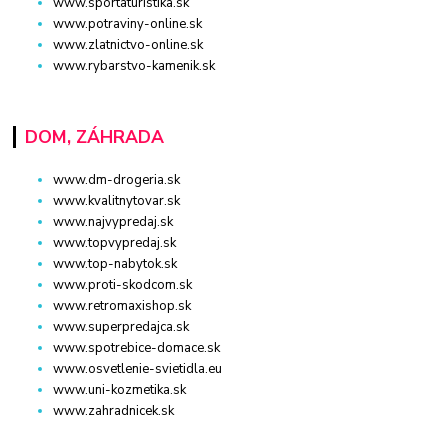
www.sportaturistika.sk
www.potraviny-online.sk
www.zlatnictvo-online.sk
www.rybarstvo-kamenik.sk
DOM, ZÁHRADA
www.dm-drogeria.sk
www.kvalitnytovar.sk
www.najvypredaj.sk
www.topvypredaj.sk
www.top-nabytok.sk
www.proti-skodcom.sk
www.retromaxishop.sk
www.superpredajca.sk
www.spotrebice-domace.sk
www.osvetlenie-svietidla.eu
www.uni-kozmetika.sk
www.zahradnicek.sk