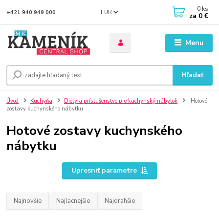
0
ks
EUR
+421 940 949 000
za
0 €
Menu
Hľadať
Úvod
Kuchyňa
Diely a príslušenstvo pre kuchynský nábytok
Hotové
zostavy kuchynského nábytku
Hotové zostavy kuchynského
nábytku
Upresniť parametre
Najnovšie
Najlacnejšie
Najdrahšie