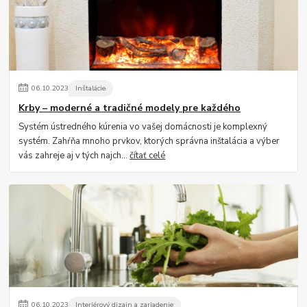
06
.
10
.
2023
Inštalácie
Krby – moderné a tradičné modely pre každého
Systém ústredného kúrenia vo vašej domácnosti je komplexný
systém. Zahŕňa mnoho prvkov, ktorých správna inštalácia a výber
vás zahreje aj v tých najch...
čítať celé
06
.
10
.
2023
Interiérový dizajn a zariadenie