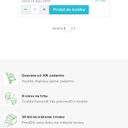
3-7 dní
210,57 €
bez DPH
Pridať do košíka
strana
z 1
Doprava od 30€ zadarmo
Využite dopravu úplne zadarmo
8 rokov na trhu
Značka Kameník Vás presvedčí o kvalite
30 dní na vrátenie tovaru
Predĺžili sme dobu na vrátenie tovaru