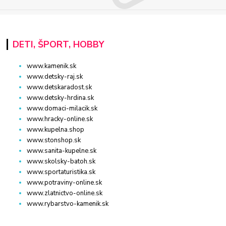
DETI, ŠPORT, HOBBY
www.kamenik.sk
www.detsky-raj.sk
www.detskaradost.sk
www.detsky-hrdina.sk
www.domaci-milacik.sk
www.hracky-online.sk
www.kupelna.shop
www.stonshop.sk
www.sanita-kupelne.sk
www.skolsky-batoh.sk
www.sportaturistika.sk
www.potraviny-online.sk
www.zlatnictvo-online.sk
www.rybarstvo-kamenik.sk