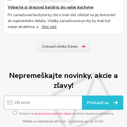
Vyberte si drezovú batériu do vašej kuchyne
Pri zariaďovaní kuchyne by ste si mali dať záležať na jej dotvorení
do najmenšieho detailu. Všetky zariaďovacie prvky by mali byť
nielen atraktívne, a...
čítať celé
Zobraziť všetky články
Nepremeškajte novinky, akcie a
zľavy!
Prihlásiť sa
Súhlasím so
spracovaním osobných údajov
za účelom zasielania newslettera.
Môžete sa kedykoľvek odhlásiť. Zasielame raz za 14 dní.