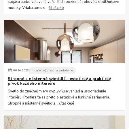
stojacu alebo vstavanú vaňu. K dispozícii sú rohové a obdĺžnikové
modely. Vďaka tomu s...
čítať celé
06
.
10
.
2023
Interiérový dizajn a zariadenie
Stropné a nástenné svietidlá - estetický a praktický
prvok každého interiéru
Svetlo do značnej miery ovplyvňuje vzhľad a usporiadanie
interiéru. Postarajte sa preto o estetické a funkčné zariadenia.
Stropné a nástenné svietidlá...
čítať celé