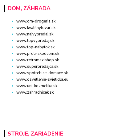
DOM, ZÁHRADA
www.dm-drogeria.sk
www.kvalitnytovar.sk
www.najvypredaj.sk
www.topvypredaj.sk
www.top-nabytok.sk
www.proti-skodcom.sk
www.retromaxishop.sk
www.superpredajca.sk
www.spotrebice-domace.sk
www.osvetlenie-svietidla.eu
www.uni-kozmetika.sk
www.zahradnicek.sk
STROJE, ZARIADENIE