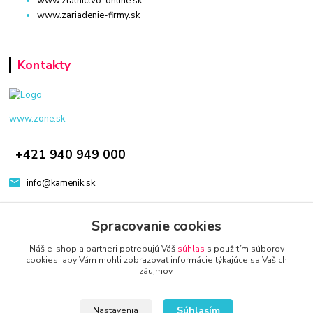
www.zlatnictvo-online.sk
www.zariadenie-firmy.sk
Kontakty
www.zone.sk
+421 940 949 000
info@kamenik.sk
Spracovanie cookies
Náš e-shop a partneri potrebujú Váš
súhlas
s použitím súborov
cookies, aby Vám mohli zobrazovať informácie týkajúce sa Vašich
záujmov.
© 2024 Všetky práva vyhradené KAMENIK.SK
Vytvorené na
Eshop-rychlo.sk
Súhlasím
Nastavenia