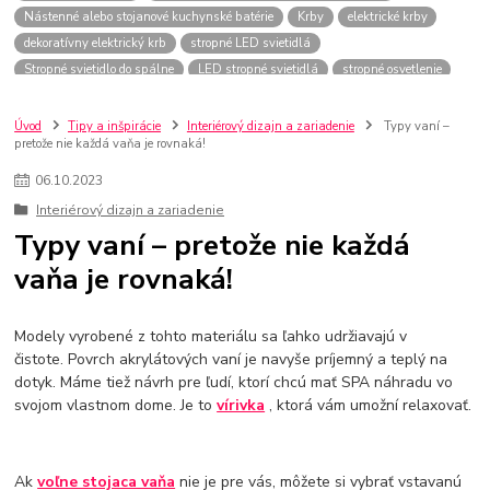
Nástenné alebo stojanové kuchynské batérie
Krby
elektrické krby
dekoratívny elektrický krb
stropné LED svietidlá
Stropné svietidlo do spálne
LED stropné svietidlá
stropné osvetlenie
Závesné svietidlo
vírivka
voľne stojaca vaňa
Rohová vaňa
Vaňa so sprchou
Kúpeľňové vane
Úvod
Tipy a inšpirácie
Interiérový dizajn a zariadenie
Typy vaní –
pretože nie každá vaňa je rovnaká!
06
.
10
.
2023
Interiérový dizajn a zariadenie
Typy vaní – pretože nie každá
vaňa je rovnaká!
Modely vyrobené z tohto materiálu sa ľahko udržiavajú v
čistote. Povrch akrylátových vaní je navyše príjemný a teplý na
dotyk. Máme tiež návrh pre ľudí, ktorí chcú mať SPA náhradu vo
svojom vlastnom dome. Je to
vírivka
, ktorá vám umožní relaxovať.
Ak
voľne stojaca vaňa
nie je pre vás, môžete si vybrať vstavanú