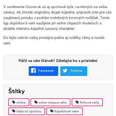
V sortimente Ozone.sk sú aj sprchové tyče, na ktorých sa vešia
závesy. Ak chcete originálny dizajn kúpeľne, pripravili sme pre vás
zaujímavú ponuku v podobe ozdobných kovových nožičiek. Tento
typ doplnkov k vani využijete pri voľne stojacich modeloch a
dodáte interiéru kúpeľne luxusný charakter.
Do tejto sekcie našej predajne patria aj nožičky, rámy a nosiče
vaní.
Páčil sa vám článok? Zdieľajte ho s priateľmi
Facebook
Twitter
Štítky
vírivka
voľne stojaca vaňa
Rohová vaňa
Vaňa so sprchou
Kúpeľňové vane