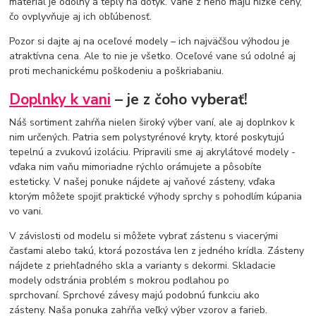
materiál je odolný a teplý na dotyk. Vane z neho majú nízke ceny,
čo ovplyvňuje aj ich obľúbenosť.
Pozor si dajte aj na oceľové modely – ich najväčšou výhodou je
atraktívna cena. Ale to nie je všetko. Oceľové vane sú odolné aj
proti mechanickému poškodeniu a poškriabaniu.
Doplnky k vani
– je z čoho vyberať!
Náš sortiment zahŕňa nielen široký výber vaní, ale aj doplnkov k
nim určených. Patria sem polystyrénové kryty, ktoré poskytujú
tepelnú a zvukovú izoláciu. Pripravili sme aj akrylátové modely -
vďaka nim vaňu mimoriadne rýchlo orámujete a pôsobíte
esteticky. V našej ponuke nájdete aj vaňové zásteny, vďaka
ktorým môžete spojiť praktické výhody sprchy s pohodlím kúpania
vo vani.
V závislosti od modelu si môžete vybrať zástenu s viacerými
časťami alebo takú, ktorá pozostáva len z jedného krídla. Zásteny
nájdete z priehľadného skla a varianty s dekormi. Skladacie
modely odstránia problém s mokrou podlahou po
sprchovaní. Sprchové závesy majú podobnú funkciu ako
zásteny. Naša ponuka zahŕňa veľký výber vzorov a farieb.