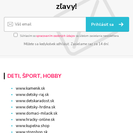
zľavy!
Prihlásiť sa
Súhlasím so
spracovaním osobných údajov
za účelom zasielania newslettera.
Môžete sa kedykoľvek odhlásiť. Zasielame raz za 14 dní.
DETI, ŠPORT, HOBBY
www.kamenik.sk
www.detsky-raj.sk
www.detskaradost.sk
www.detsky-hrdina.sk
www.domaci-milacik.sk
www.hracky-online.sk
www.kupelna.shop
www.stonshop.sk