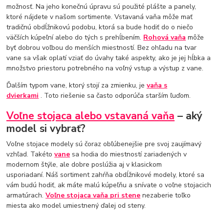
možnosť. Na jeho konečnú úpravu sú použité plášte a panely,
ktoré nájdete v našom sortimente. Vstavaná vaňa môže mať
tradičnú obdĺžnikovú podobu, ktorá sa bude hodiť do o niečo
väčších kúpeľní alebo do tých s prehĺbením.
Rohová vaňa
môže
byť dobrou voľbou do menších miestností. Bez ohľadu na tvar
vane sa však oplatí vziať do úvahy také aspekty, ako je jej hĺbka a
množstvo priestoru potrebného na voľný vstup a výstup z vane.
Ďalším typom vane, ktorý stojí za zmienku, je
vaňa s
dvierkami
. Toto riešenie sa často odporúča starším ľuďom.
Voľne stojaca alebo vstavaná vaňa
– aký
model si vybrať?
Voľne stojace modely sú čoraz obľúbenejšie pre svoj zaujímavý
vzhľad. Takéto
vane
sa hodia do miestností zariadených v
modernom štýle, ale dobre poslúžia aj v klasickom
usporiadaní. Náš sortiment zahŕňa obdĺžnikové modely, ktoré sa
vám budú hodiť, ak máte malú kúpeľňu a snívate o voľne stojacich
armatúrach.
Voľne stojaca vaňa pri stene
nezaberie toľko
miesta ako model umiestnený ďalej od steny.