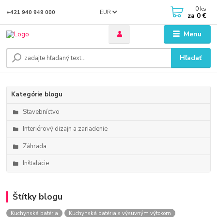
0
ks
EUR
+421 940 949 000
za
0 €
Menu
Hľadať
Kategórie blogu
Stavebníctvo
Interiérový dizajn a zariadenie
Záhrada
Inštalácie
Štítky blogu
Kuchynská batéria
Kuchynská batéria s výsuvným výtokom