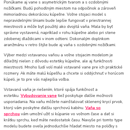
Ponúkame aj vane s asymetrickým tvarom a s ozdobnými
nožičkami. Budú pohodlným miestom na odpočinok a zároveň
mimoriadnou dekoráciou kúpeľne. Voľne stojaci model s
nepravidelnými líniami bude lepšie fungovať v priestrannej
miestnosti a môže byť použitý ako dvojitá vaňa. Mala by byť
správne vystavená, napríklad v rohu kúpeľne alebo pri stene
zdobenej dlaždicami v inom odtieni. Dokonalým doplnkom
aranžmánu v retro štýle bude aj vaňa s ozdobnými nožičkami.
Výber medzi vstavanou vaňou a voľne stojacim modelom je
dôležitý nielen z dôvodu estetiky kúpeľne, ale aj funkčnosti
miestnosti. Mnoho ľudí volí malé vstavané vane pre ich praktické
rozmery. Ak máte malú kúpeľňu a chcete si oddýchnuť v horúcom
kúpeli, je to pre vás najlepšia voľba.
Vstavaná vaňa je riešením, ktoré spája funkčnosť a
estetiku.
Vybudovanie vane
tiež poskytuje ďalšie možnosti
usporiadania. Na vaňu môžete nainštalovať sklenený krycí prvok,
ktorý vám poskytne ďalšiu sprchovú kabínu.
Vaňa so
sprchou
vám umožní užiť si kúpanie vo voľnom čase a dať si
krátku sprchu, keď máte nedostatok času. Navyše pri tomto type
modelu budete oveľa jednoduchšie hľadať miesto na poličky s