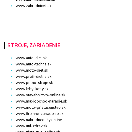
www.zahradnicek.sk
STROJE, ZARIADENIE
www.auto-diel.sk
www.auto-techna.sk
www.moto-diel.sk
www.profi-dielna.sk
www.polno-stroje.sk
www.krby-kotly.sk
www.stavebnictvo-online.sk
www.maxiobchod-naradie.sk
www.moto-prislusenstvo.sk
www.firemne-zariadenie.sk
www.nahradnediely.online
www.uni-zdrav.sk