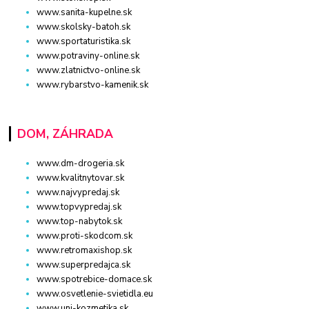
www.sanita-kupelne.sk
www.skolsky-batoh.sk
www.sportaturistika.sk
www.potraviny-online.sk
www.zlatnictvo-online.sk
www.rybarstvo-kamenik.sk
DOM, ZÁHRADA
www.dm-drogeria.sk
www.kvalitnytovar.sk
www.najvypredaj.sk
www.topvypredaj.sk
www.top-nabytok.sk
www.proti-skodcom.sk
www.retromaxishop.sk
www.superpredajca.sk
www.spotrebice-domace.sk
www.osvetlenie-svietidla.eu
www.uni-kozmetika.sk