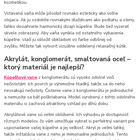
kozmetikou.
Vstavaná vaňa môže pôsobiť rovnako esteticky ako voľne
stojaca. Ak ju ozdobíte rovnakými dlaždicami ako podlahu a steny,
ľahko dosiahnete harmonický dizajn kúpeľne. Bude tiež vyzerať
skvele zobrazený. Aby vaňa vynikla od ostatného vybavenia
kúpeľne, stačí ju obložiť obkladom vo farbe odlišnej od
zvyšku. Môžete tak vytvoriť vizuálne oddelený relaxačný kútik.
Akrylát, konglomerát, smaltovaná oceľ –
ktorý materiál je najlepší?
Kúpeľňové vane
z konglomerátu sú vysoko odolné voči
nečistotám. Ich povrch je výnimočne hladký, takže sa do neho
nevsakujú nečistoty. Čistenie vane z konglomerátu je jednoduché
a nemusíte sa báť poškriabania. Model vyrobený z tohto odolného
materiálu si zachová atraktívny vzhľad po dlhú dobu.
Akrylátové vane sú veľmi obľúbené. Ich výhodou je dostupnosť
rôznych modelov, čo vám umožňuje vybrať si perfektný variant pre
usporiadanie vašej kúpeľne a jej veľkosť. Akryl je veľmi ľahký,
takže inštalácia vane z neho je mimoriadne jednoduchá. Tento