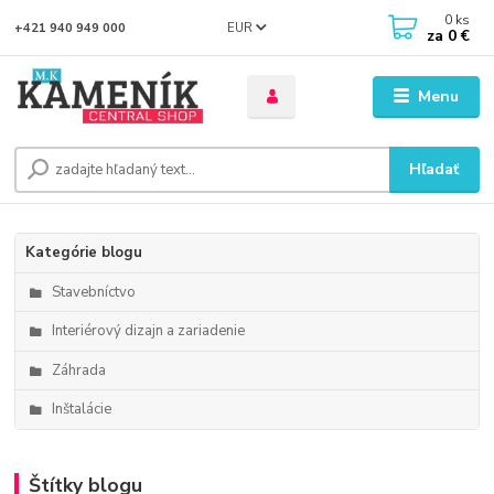
0
ks
EUR
+421 940 949 000
za
0 €
Menu
Hľadať
Kategórie blogu
Stavebníctvo
Interiérový dizajn a zariadenie
Záhrada
Inštalácie
Štítky blogu