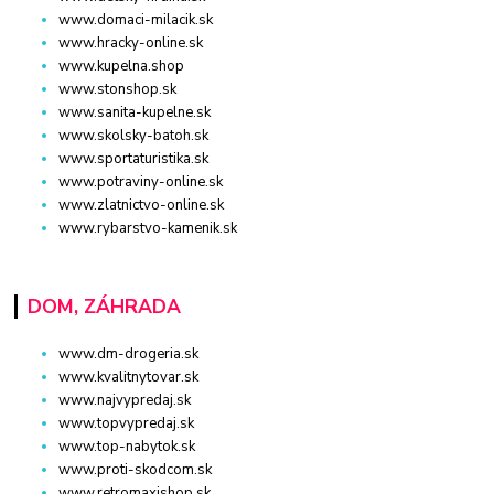
www.domaci-milacik.sk
www.hracky-online.sk
www.kupelna.shop
www.stonshop.sk
www.sanita-kupelne.sk
www.skolsky-batoh.sk
www.sportaturistika.sk
www.potraviny-online.sk
www.zlatnictvo-online.sk
www.rybarstvo-kamenik.sk
DOM, ZÁHRADA
www.dm-drogeria.sk
www.kvalitnytovar.sk
www.najvypredaj.sk
www.topvypredaj.sk
www.top-nabytok.sk
www.proti-skodcom.sk
www.retromaxishop.sk