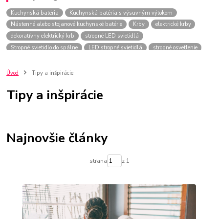
Kuchynská batéria
Kuchynská batéria s výsuvným výtokom
Nástenné alebo stojanové kuchynské batérie
Krby
elektrické krby
dekoratívny elektrický krb
stropné LED svietidlá
Stropné svietidlo do spálne
LED stropné svietidlá
stropné osvetlenie
Závesné svietidlo
vírivka
voľne stojaca vaňa
Rohová vaňa
Vaňa so sprchou
Kúpeľňové vane
Úvod
Tipy a inšpirácie
Tipy a inšpirácie
Najnovšie články
strana
z 1