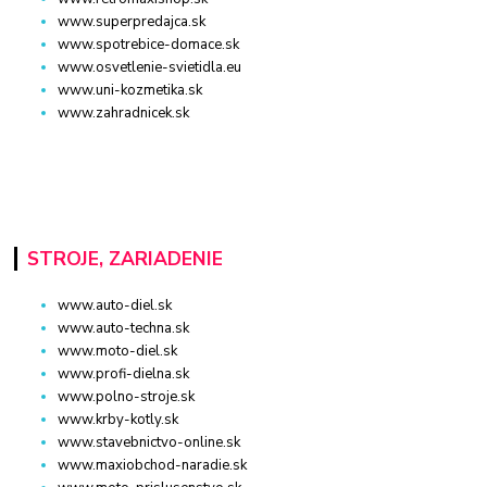
www.superpredajca.sk
www.spotrebice-domace.sk
www.osvetlenie-svietidla.eu
www.uni-kozmetika.sk
www.zahradnicek.sk
STROJE, ZARIADENIE
www.auto-diel.sk
www.auto-techna.sk
www.moto-diel.sk
www.profi-dielna.sk
www.polno-stroje.sk
www.krby-kotly.sk
www.stavebnictvo-online.sk
www.maxiobchod-naradie.sk