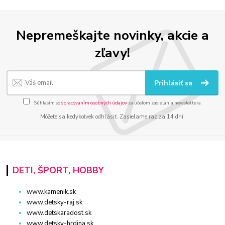
Nepremeškajte novinky, akcie a
zľavy!
Prihlásiť sa
Súhlasím so
spracovaním osobných údajov
za účelom zasielania newslettera.
Môžete sa kedykoľvek odhlásiť. Zasielame raz za 14 dní.
DETI, ŠPORT, HOBBY
www.kamenik.sk
www.detsky-raj.sk
www.detskaradost.sk
www.detsky-hrdina.sk