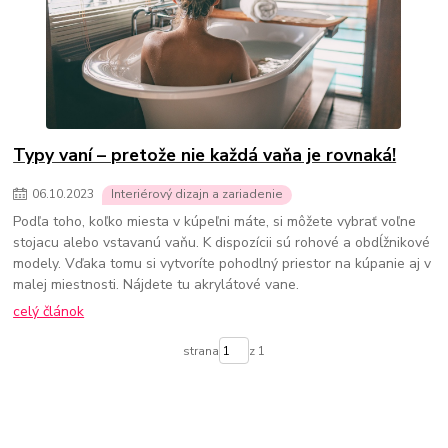
Typy vaní – pretože nie každá vaňa je rovnaká!
06
.
10
.
2023
Interiérový dizajn a zariadenie
Podľa toho, koľko miesta v kúpeľni máte, si môžete vybrať voľne
stojacu alebo vstavanú vaňu. K dispozícii sú rohové a obdĺžnikové
modely. Vďaka tomu si vytvoríte pohodlný priestor na kúpanie aj v
malej miestnosti. Nájdete tu akrylátové vane.
celý článok
strana
z 1