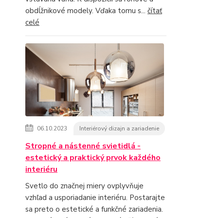
obdĺžnikové modely. Vďaka tomu s...
čítať
celé
06.10.2023
Interiérový dizajn a zariadenie
Stropné a nástenné svietidlá -
estetický a praktický prvok každého
interiéru
Svetlo do značnej miery ovplyvňuje
vzhľad a usporiadanie interiéru. Postarajte
sa preto o estetické a funkčné zariadenia.