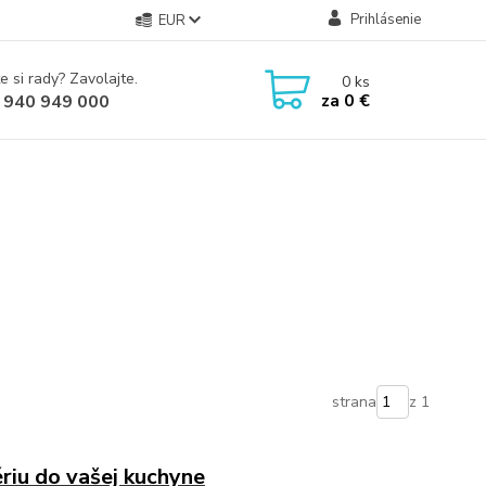
Prihlásenie
EUR
e si rady? Zavolajte.
0
ks
za
0 €
 940 949 000
strana
z 1
riu do vašej kuchyne