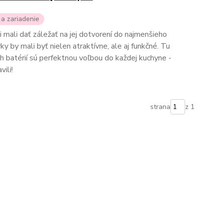
n a zariadenie
i mali dať záležať na jej dotvorení do najmenšieho
ky by mali byť nielen atraktívne, ale aj funkčné. Tu
batérií sú perfektnou voľbou do každej kuchyne -
ili!
strana
z 1