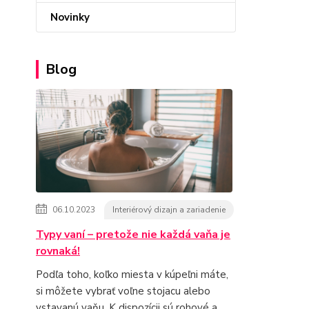
Novinky
Blog
06.10.2023
Interiérový dizajn a zariadenie
Typy vaní – pretože nie každá vaňa je
rovnaká!
Podľa toho, koľko miesta v kúpeľni máte,
si môžete vybrať voľne stojacu alebo
vstavanú vaňu. K dispozícii sú rohové a