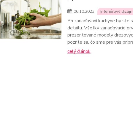
06
.
10
.
2023
Interiérový dizaj
Pri zariaďovaní kuchyne by ste s
detailu. Všetky zariaďovacie prv
prezentované modely drezových 
pozrite sa, čo sme pre vás priprav
celý článok