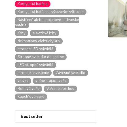
Kuchynská batéria
Kuchynská batéria s výsuvným výtokom
Nástenné alebo stojanové kuchynské
batérie
Krby
elektrické krby
dekoratívny elektrický krb
stropné LED svietidlá
Stropné svietidlo do spálne
LED stropné svietidlá
stropné osvetlenie
Závesné svietidlo
vírivka
voľne stojaca vaňa
Rohová vaňa
Vaňa so sprchou
Kúpeľňové vane
Bestseller