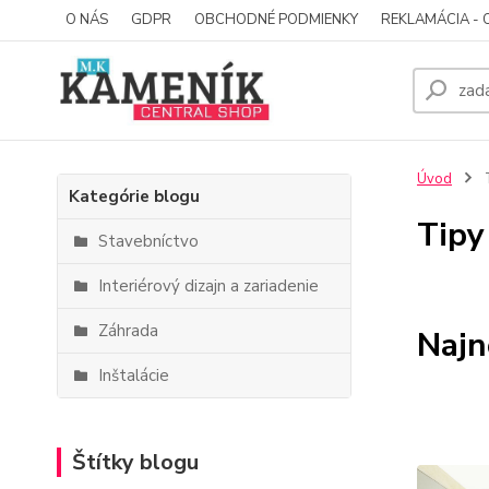
O NÁS
GDPR
OBCHODNÉ PODMIENKY
REKLAMÁCIA - 
Úvod
T
Kategórie blogu
Tipy
Stavebníctvo
Interiérový dizajn a zariadenie
Záhrada
Najn
Inštalácie
Štítky blogu