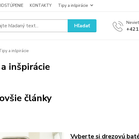
ODSTÚPENIE
KONTAKTY
Tipy a inšpirácie
Neviet
Hľadať
+421
ipy a inšpirácie
 a inšpirácie
ovšie články
Vyberte si drezovú baté