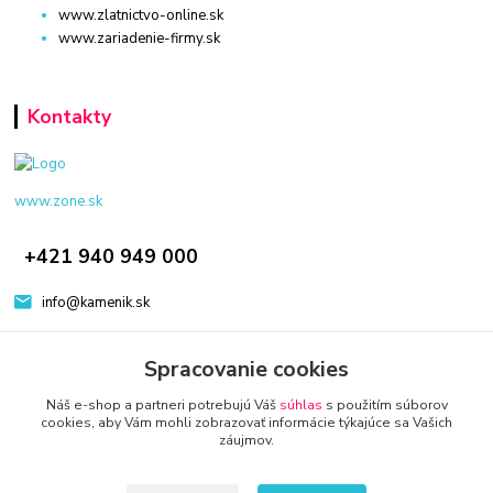
www.zlatnictvo-online.sk
www.zariadenie-firmy.sk
Kontakty
www.zone.sk
+421 940 949 000
info@kamenik.sk
Spracovanie cookies
Náš e-shop a partneri potrebujú Váš
súhlas
s použitím súborov
cookies, aby Vám mohli zobrazovať informácie týkajúce sa Vašich
záujmov.
© 2024 Všetky práva vyhradené KAMENIK.SK
Vytvorené na
Eshop-rychlo.sk