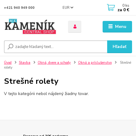
0
ks
EUR
+421 940 949 000
za
0 €
Menu
Hľadať
Úvod
Stavba
Okná, dvere a schody
Okná a príslušenstvo
Strešné
rolety
Strešné rolety
V tejto kategórii nebol nájdený žiadny tovar.