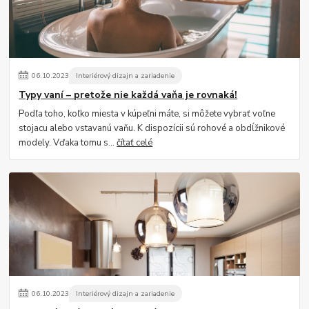
06
.
10
.
2023
Interiérový dizajn a zariadenie
Typy vaní – pretože nie každá vaňa je rovnaká!
Podľa toho, koľko miesta v kúpeľni máte, si môžete vybrať voľne
stojacu alebo vstavanú vaňu. K dispozícii sú rohové a obdĺžnikové
modely. Vďaka tomu s...
čítať celé
06
.
10
.
2023
Interiérový dizajn a zariadenie