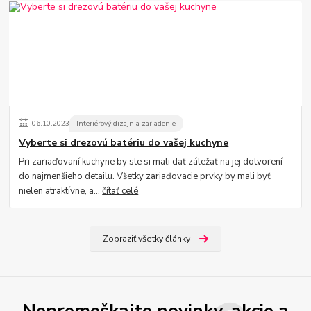
06
.
10
.
2023
Interiérový dizajn a zariadenie
Vyberte si drezovú batériu do vašej kuchyne
Pri zariaďovaní kuchyne by ste si mali dať záležať na jej dotvorení
do najmenšieho detailu. Všetky zariaďovacie prvky by mali byť
nielen atraktívne, a...
čítať celé
Zobraziť všetky články
Nepremeškajte novinky, akcie a