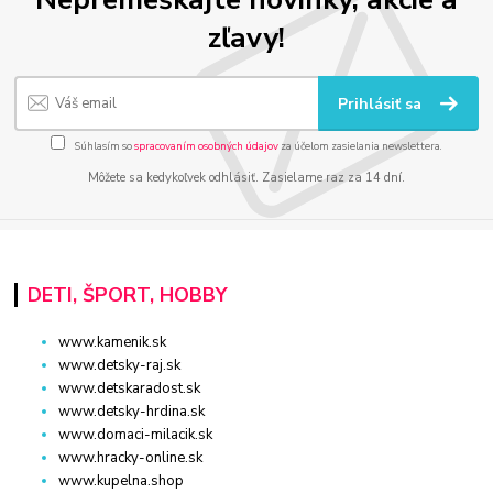
zľavy!
Prihlásiť sa
Súhlasím so
spracovaním osobných údajov
za účelom zasielania newslettera.
Môžete sa kedykoľvek odhlásiť. Zasielame raz za 14 dní.
DETI, ŠPORT, HOBBY
www.kamenik.sk
www.detsky-raj.sk
www.detskaradost.sk
www.detsky-hrdina.sk
www.domaci-milacik.sk
www.hracky-online.sk
www.kupelna.shop