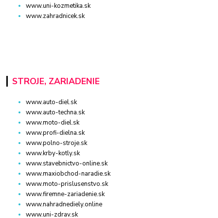
www.uni-kozmetika.sk
www.zahradnicek.sk
STROJE, ZARIADENIE
www.auto-diel.sk
www.auto-techna.sk
www.moto-diel.sk
www.profi-dielna.sk
www.polno-stroje.sk
www.krby-kotly.sk
www.stavebnictvo-online.sk
www.maxiobchod-naradie.sk
www.moto-prislusenstvo.sk
www.firemne-zariadenie.sk
www.nahradnediely.online
www.uni-zdrav.sk