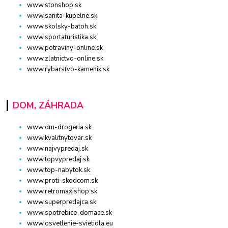
www.stonshop.sk
www.sanita-kupelne.sk
www.skolsky-batoh.sk
www.sportaturistika.sk
www.potraviny-online.sk
www.zlatnictvo-online.sk
www.rybarstvo-kamenik.sk
DOM, ZÁHRADA
www.dm-drogeria.sk
www.kvalitnytovar.sk
www.najvypredaj.sk
www.topvypredaj.sk
www.top-nabytok.sk
www.proti-skodcom.sk
www.retromaxishop.sk
www.superpredajca.sk
www.spotrebice-domace.sk
www.osvetlenie-svietidla.eu