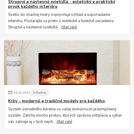
Stropné a nástenné svietidlá - estetický a praktický
prvok každého interiéru
Svetlo do značnej miery ovplyvňuje vzhľad a usporiadanie
interiéru. Postarajte sa preto o estetické a funkčné zariadenia.
Stropné a nástenné svietidlá...
čítať celé
06
.
10
.
2023
Inštalácie
Krby – moderné a tradičné modely pre každého
Systém ústredného kúrenia vo vašej domácnosti je komplexný
systém. Zahŕňa mnoho prvkov, ktorých správna inštalácia a výber
vás zahreje aj v tých najch...
čítať celé