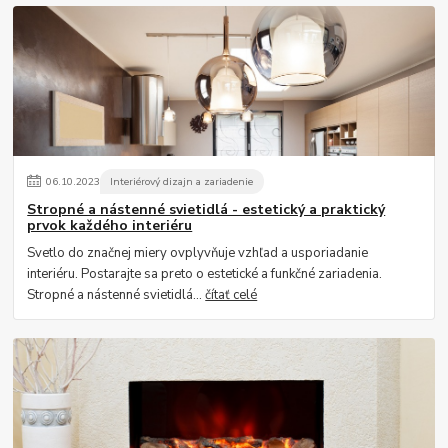
06
.
10
.
2023
Interiérový dizajn a zariadenie
Stropné a nástenné svietidlá - estetický a praktický
prvok každého interiéru
Svetlo do značnej miery ovplyvňuje vzhľad a usporiadanie
interiéru. Postarajte sa preto o estetické a funkčné zariadenia.
Stropné a nástenné svietidlá...
čítať celé