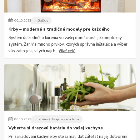
06
.
10
.
2023
Inštalácie
Krby – moderné a tradičné modely pre každého
Systém ústredného kúrenia vo vašej domácnosti je komplexný
systém. Zahŕňa mnoho prvkov, ktorých správna inštalácia a výber
vás zahreje aj v tých najch...
čítať celé
06
.
10
.
2023
Interiérový dizajn a zariadenie
Vyberte si drezovú batériu do vašej kuchyne
Pri zariaďovaní kuchyne by ste si mali dať záležať na jej dotvorení