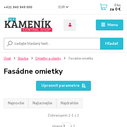
0
ks
EUR
+421 940 949 000
za
0 €
Menu
Hľadať
Úvod
Stavba
Omietky a stierky
Fasádne omietky
Fasádne omietky
Upresniť parametre
Najnovšie
Najlacnejšie
Najdrahšie
Zobrazujem 1-1 z 1
strana
z 1