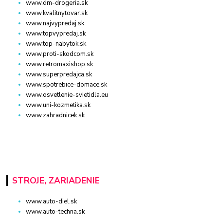
www.dm-drogeria.sk
www.kvalitnytovar.sk
www.najvypredaj.sk
www.topvypredaj.sk
www.top-nabytok.sk
www.proti-skodcom.sk
www.retromaxishop.sk
www.superpredajca.sk
www.spotrebice-domace.sk
www.osvetlenie-svietidla.eu
www.uni-kozmetika.sk
www.zahradnicek.sk
STROJE, ZARIADENIE
www.auto-diel.sk
www.auto-techna.sk