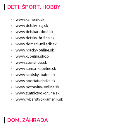
DETI, ŠPORT, HOBBY
www.kamenik.sk
www.detsky-raj.sk
www.detskaradost.sk
www.detsky-hrdina.sk
www.domaci-milacik.sk
www.hracky-online.sk
www.kupelna.shop
www.stonshop.sk
www.sanita-kupelne.sk
www.skolsky-batoh.sk
www.sportaturistika.sk
www.potraviny-online.sk
www.zlatnictvo-online.sk
www.rybarstvo-kamenik.sk
DOM, ZÁHRADA