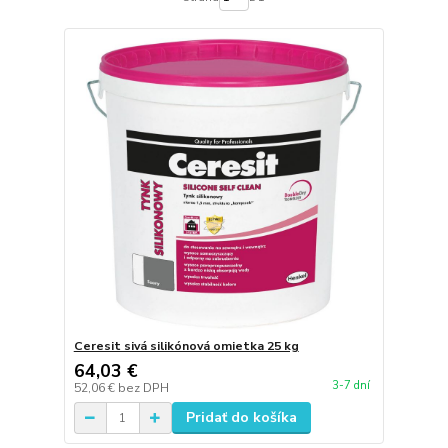
Ceresit sivá silikónová omietka 25 kg
64,03 €
3-7 dní
52,06 €
bez DPH
Pridať do košíka