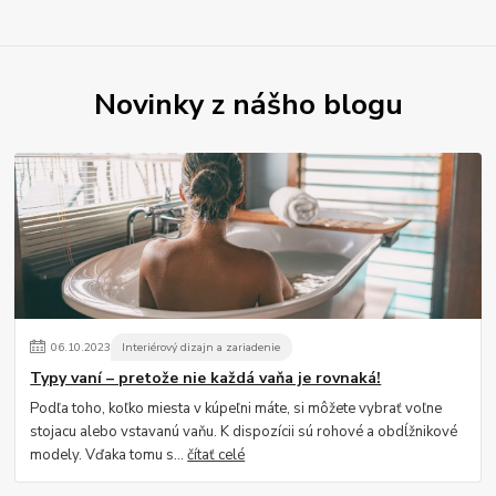
Novinky z nášho blogu
06
.
10
.
2023
Interiérový dizajn a zariadenie
Typy vaní – pretože nie každá vaňa je rovnaká!
Podľa toho, koľko miesta v kúpeľni máte, si môžete vybrať voľne
stojacu alebo vstavanú vaňu. K dispozícii sú rohové a obdĺžnikové
modely. Vďaka tomu s...
čítať celé