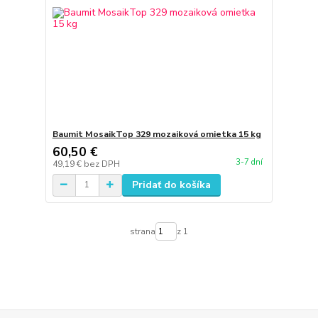
Baumit MosaikTop 329 mozaiková omietka 15 kg
60,50 €
3-7 dní
49,19 €
bez DPH
Pridať do košíka
strana
z 1