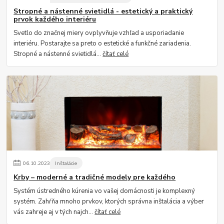
Stropné a nástenné svietidlá - estetický a praktický
prvok každého interiéru
Svetlo do značnej miery ovplyvňuje vzhľad a usporiadanie
interiéru. Postarajte sa preto o estetické a funkčné zariadenia.
Stropné a nástenné svietidlá...
čítať celé
06
.
10
.
2023
Inštalácie
Krby – moderné a tradičné modely pre každého
Systém ústredného kúrenia vo vašej domácnosti je komplexný
systém. Zahŕňa mnoho prvkov, ktorých správna inštalácia a výber
vás zahreje aj v tých najch...
čítať celé