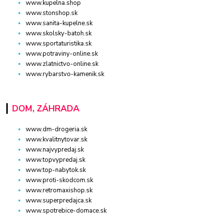
www.kupelna.shop
www.stonshop.sk
www.sanita-kupelne.sk
www.skolsky-batoh.sk
www.sportaturistika.sk
www.potraviny-online.sk
www.zlatnictvo-online.sk
www.rybarstvo-kamenik.sk
DOM, ZÁHRADA
www.dm-drogeria.sk
www.kvalitnytovar.sk
www.najvypredaj.sk
www.topvypredaj.sk
www.top-nabytok.sk
www.proti-skodcom.sk
www.retromaxishop.sk
www.superpredajca.sk
www.spotrebice-domace.sk