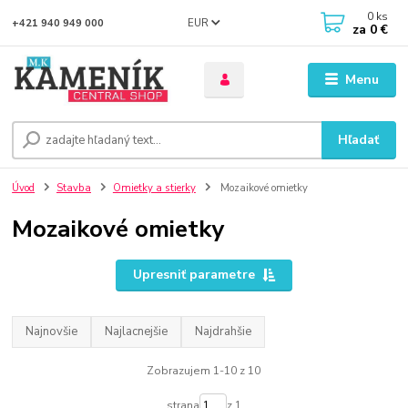
0
ks
EUR
+421 940 949 000
za
0 €
Menu
Hľadať
Úvod
Stavba
Omietky a stierky
Mozaikové omietky
Mozaikové omietky
Upresniť parametre
Najnovšie
Najlacnejšie
Najdrahšie
Zobrazujem 1-10 z 10
strana
z 1