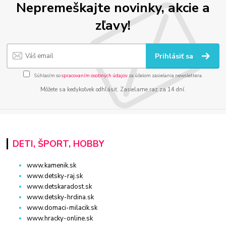
Nepremeškajte novinky, akcie a
zľavy!
Prihlásiť sa
Súhlasím so
spracovaním osobných údajov
za účelom zasielania newslettera.
Môžete sa kedykoľvek odhlásiť. Zasielame raz za 14 dní.
DETI, ŠPORT, HOBBY
www.kamenik.sk
www.detsky-raj.sk
www.detskaradost.sk
www.detsky-hrdina.sk
www.domaci-milacik.sk
www.hracky-online.sk