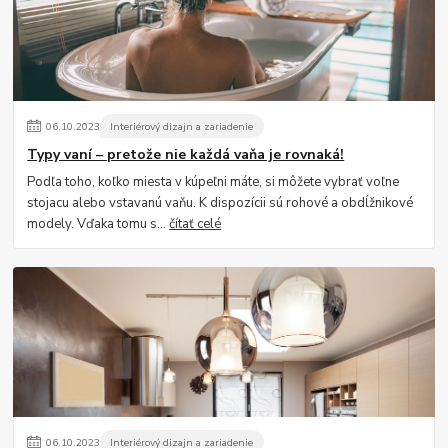
06
.
10
.
2023
Interiérový dizajn a zariadenie
Typy vaní – pretože nie každá vaňa je rovnaká!
Podľa toho, koľko miesta v kúpeľni máte, si môžete vybrať voľne
stojacu alebo vstavanú vaňu. K dispozícii sú rohové a obdĺžnikové
modely. Vďaka tomu s...
čítať celé
06
.
10
.
2023
Interiérový dizajn a zariadenie