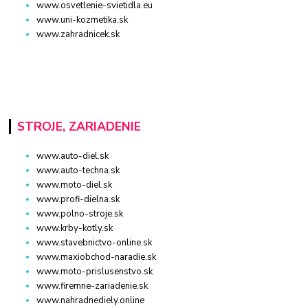
www.osvetlenie-svietidla.eu
www.uni-kozmetika.sk
www.zahradnicek.sk
STROJE, ZARIADENIE
www.auto-diel.sk
www.auto-techna.sk
www.moto-diel.sk
www.profi-dielna.sk
www.polno-stroje.sk
www.krby-kotly.sk
www.stavebnictvo-online.sk
www.maxiobchod-naradie.sk
www.moto-prislusenstvo.sk
www.firemne-zariadenie.sk
www.nahradnediely.online