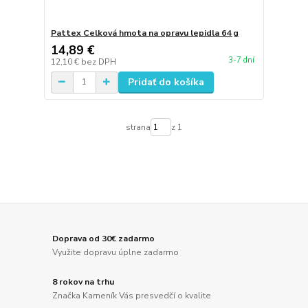
Pattex Celková hmota na opravu lepidla 64 g
14,89 €
3-7 dní
12,10 €
bez DPH
Pridať do košíka
strana
z 1
Doprava od 30€ zadarmo
Využite dopravu úplne zadarmo
8 rokov na trhu
Značka Kameník Vás presvedčí o kvalite