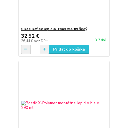
Sika Sikaflex lepidlo-tmel 600 ml šedý
32,52 €
3-7 dní
26,44 €
bez DPH
Pridať do košíka