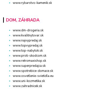
www.rybarstvo-kamenik.sk
DOM, ZÁHRADA
www.dm-drogeria.sk
www.kvalitnytovar.sk
www.najvypredaj.sk
www.topvypredaj.sk
www.top-nabytok.sk
www.proti-skodcom.sk
www.retromaxishop.sk
www.superpredajca.sk
www.spotrebice-domace.sk
www.osvetlenie-svietidla.eu
www.uni-kozmetika.sk
www.zahradnicek.sk