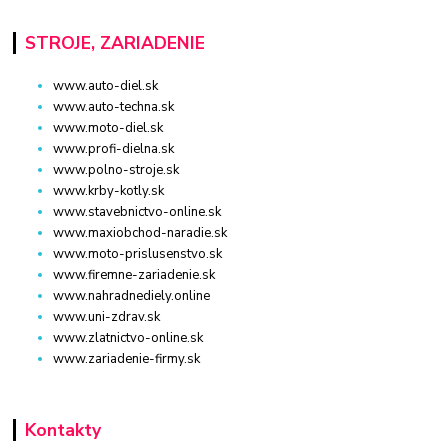
STROJE, ZARIADENIE
www.auto-diel.sk
www.auto-techna.sk
www.moto-diel.sk
www.profi-dielna.sk
www.polno-stroje.sk
www.krby-kotly.sk
www.stavebnictvo-online.sk
www.maxiobchod-naradie.sk
www.moto-prislusenstvo.sk
www.firemne-zariadenie.sk
www.nahradnediely.online
www.uni-zdrav.sk
www.zlatnictvo-online.sk
www.zariadenie-firmy.sk
Kontakty