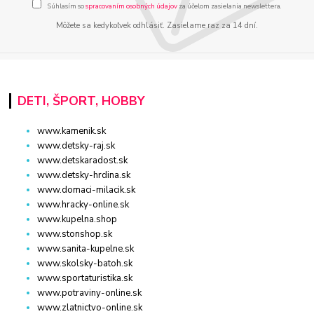
Súhlasím so
spracovaním osobných údajov
za účelom zasielania newslettera.
Môžete sa kedykoľvek odhlásiť. Zasielame raz za 14 dní.
DETI, ŠPORT, HOBBY
www.kamenik.sk
www.detsky-raj.sk
www.detskaradost.sk
www.detsky-hrdina.sk
www.domaci-milacik.sk
www.hracky-online.sk
www.kupelna.shop
www.stonshop.sk
www.sanita-kupelne.sk
www.skolsky-batoh.sk
www.sportaturistika.sk
www.potraviny-online.sk
www.zlatnictvo-online.sk