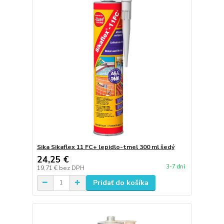
Sika Sikaflex 11 FC+ lepidlo-tmel 300 ml šedý
24,25 €
3-7 dní
19,71 €
bez DPH
Pridať do košíka