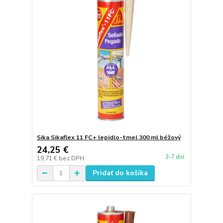
Sika Sikaflex 11 FC+ lepidlo-tmel 300 ml béžový
24,25 €
3-7 dní
19,71 €
bez DPH
Pridať do košíka