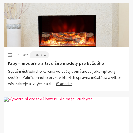
06
.
10
.
2023
Inštalácie
Krby – moderné a tradičné modely pre každého
Systém ústredného kúrenia vo vašej domácnosti je komplexný
systém. Zahŕňa mnoho prvkov, ktorých správna inštalácia a výber
vás zahreje aj v tých najch...
čítať celé