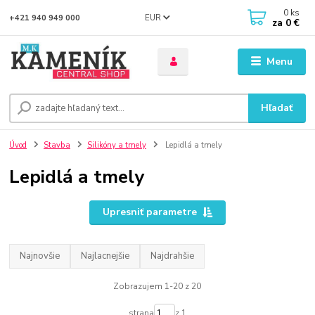
0
ks
EUR
+421 940 949 000
za
0 €
Menu
Hľadať
Úvod
Stavba
Silikóny a tmely
Lepidlá a tmely
Lepidlá a tmely
Upresniť parametre
Najnovšie
Najlacnejšie
Najdrahšie
Zobrazujem 1-20 z 20
strana
z 1