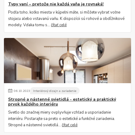
Typy vaní – pretože nie každá vaňa je rovnaká!
Podľa toho, koľko miesta v kúpeľni máte, si môžete vybrať voľne
stojacu alebo vstavanú vaňu. K dispozícii sú rohové a obdĺžnikové
modely. Vďaka tomu s...
čítať celé
06
.
10
.
2023
Interiérový dizajn a zariadenie
Stropné a nástenné svietidlá - estetický a praktický
prvok každého interiéru
Svetlo do značnej miery ovplyvňuje vzhľad a usporiadanie
interiéru. Postarajte sa preto o estetické a funkčné zariadenia.
Stropné a nástenné svietidlá...
čítať celé