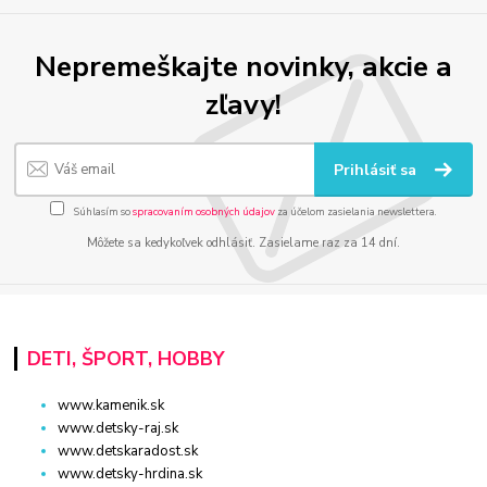
Nepremeškajte novinky, akcie a
zľavy!
Prihlásiť sa
Súhlasím so
spracovaním osobných údajov
za účelom zasielania newslettera.
Môžete sa kedykoľvek odhlásiť. Zasielame raz za 14 dní.
DETI, ŠPORT, HOBBY
www.kamenik.sk
www.detsky-raj.sk
www.detskaradost.sk
www.detsky-hrdina.sk