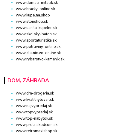
www.domaci-milacik.sk
www.hracky-online.sk
www.kupelna.shop
www.stonshop.sk
www.sanita-kupelne.sk
www.skolsky-batoh.sk
www.sportaturistika.sk
www.potraviny-online.sk
www.zlatnictvo-online.sk
www.rybarstvo-kamenik.sk
DOM, ZÁHRADA
www.dm-drogeria.sk
www.kvalitnytovar.sk
www.najvypredaj.sk
www.topvypredaj.sk
www.top-nabytok.sk
www.proti-skodcom.sk
www.retromaxishop.sk