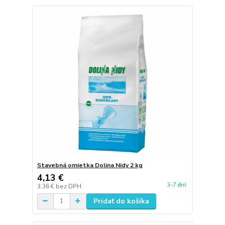
Stavebná omietka Dolina Nidy 2 kg
4,13 €
3-7 dní
3,36 €
bez DPH
Pridať do košíka