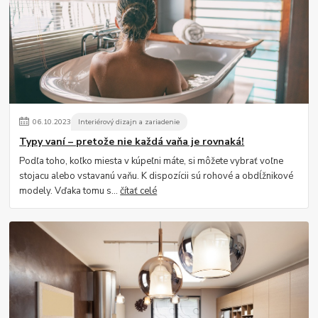
06
.
10
.
2023
Interiérový dizajn a zariadenie
Typy vaní – pretože nie každá vaňa je rovnaká!
Podľa toho, koľko miesta v kúpeľni máte, si môžete vybrať voľne
stojacu alebo vstavanú vaňu. K dispozícii sú rohové a obdĺžnikové
modely. Vďaka tomu s...
čítať celé