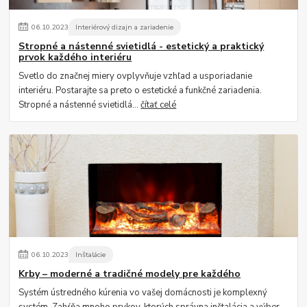
06
.
10
.
2023
Interiérový dizajn a zariadenie
Stropné a nástenné svietidlá - estetický a praktický
prvok každého interiéru
Svetlo do značnej miery ovplyvňuje vzhľad a usporiadanie
interiéru. Postarajte sa preto o estetické a funkčné zariadenia.
Stropné a nástenné svietidlá...
čítať celé
06
.
10
.
2023
Inštalácie
Krby – moderné a tradičné modely pre každého
Systém ústredného kúrenia vo vašej domácnosti je komplexný