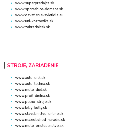
www.superpredajca.sk
www.spotrebice-domace.sk
www.osvetlenie-svietidla.eu
www.uni-kozmetika.sk
www.zahradnicek.sk
STROJE, ZARIADENIE
www.auto-diel.sk
www.auto-techna.sk
www.moto-diel.sk
www.profi-dielna.sk
www.polno-stroje.sk
www.krby-kotly.sk
www.stavebnictvo-online.sk
www.maxiobchod-naradie.sk
www.moto-prislusenstvo.sk