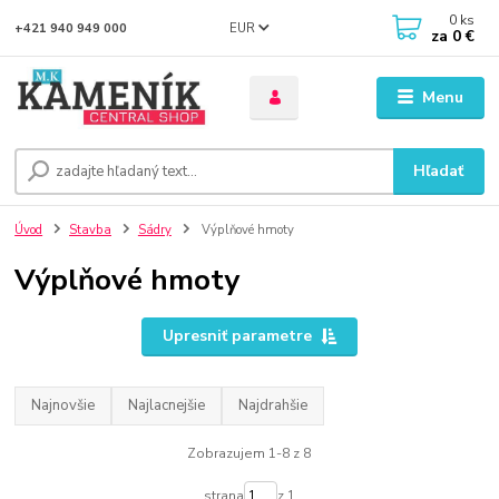
0
ks
EUR
+421 940 949 000
za
0 €
Menu
Hľadať
Úvod
Stavba
Sádry
Výplňové hmoty
Výplňové hmoty
Upresniť parametre
Najnovšie
Najlacnejšie
Najdrahšie
Zobrazujem 1-8 z 8
strana
z 1