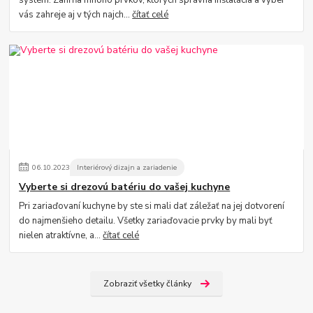
systém. Zahŕňa mnoho prvkov, ktorých správna inštalácia a výber
vás zahreje aj v tých najch...
čítať celé
06
.
10
.
2023
Interiérový dizajn a zariadenie
Vyberte si drezovú batériu do vašej kuchyne
Pri zariaďovaní kuchyne by ste si mali dať záležať na jej dotvorení
do najmenšieho detailu. Všetky zariaďovacie prvky by mali byť
nielen atraktívne, a...
čítať celé
Zobraziť všetky články