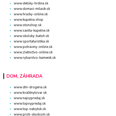
www.detsky-hrdina.sk
www.domaci-milacik.sk
www.hracky-online.sk
www.kupelna.shop
www.stonshop.sk
www.sanita-kupelne.sk
www.skolsky-batoh.sk
www.sportaturistika.sk
www.potraviny-online.sk
www.zlatnictvo-online.sk
www.rybarstvo-kamenik.sk
DOM, ZÁHRADA
www.dm-drogeria.sk
www.kvalitnytovar.sk
www.najvypredaj.sk
www.topvypredaj.sk
www.top-nabytok.sk
www.proti-skodcom.sk