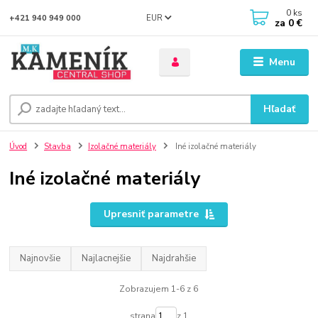
0
ks
EUR
+421 940 949 000
za
0 €
Menu
Hľadať
Úvod
Stavba
Izolačné materiály
Iné izolačné materiály
Iné izolačné materiály
Upresniť parametre
Najnovšie
Najlacnejšie
Najdrahšie
Zobrazujem 1-6 z 6
strana
z 1