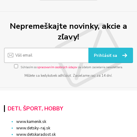
Nepremeškajte novinky, akcie a
zľavy!
Prihlásiť sa
Súhlasím so
spracovaním osobných údajov
za účelom zasielania newslettera.
Môžete sa kedykoľvek odhlásiť. Zasielame raz za 14 dní.
DETI, ŠPORT, HOBBY
www.kamenik.sk
www.detsky-raj.sk
www.detskaradost.sk