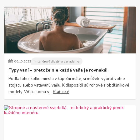
06
.
10
.
2023
Interiérový dizajn a zariadenie
Typy vaní – pretože nie každá vaňa je rovnaká!
Podľa toho, koľko miesta v kúpeľni máte, si môžete vybrať voľne
stojacu alebo vstavanú vaňu. K dispozícii sú rohové a obdĺžnikové
modely. Vďaka tomu s...
čítať celé