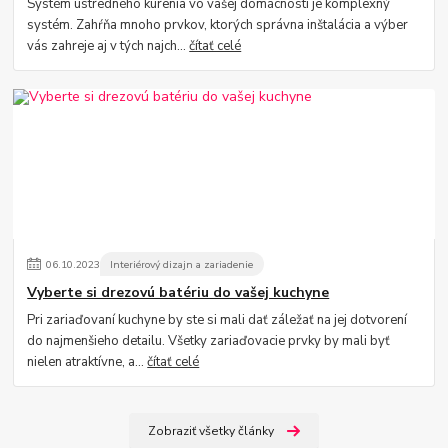
Systém ústredného kúrenia vo vašej domácnosti je komplexný
systém. Zahŕňa mnoho prvkov, ktorých správna inštalácia a výber
vás zahreje aj v tých najch...
čítať celé
06
.
10
.
2023
Interiérový dizajn a zariadenie
Vyberte si drezovú batériu do vašej kuchyne
Pri zariaďovaní kuchyne by ste si mali dať záležať na jej dotvorení
do najmenšieho detailu. Všetky zariaďovacie prvky by mali byť
nielen atraktívne, a...
čítať celé
Zobraziť všetky články