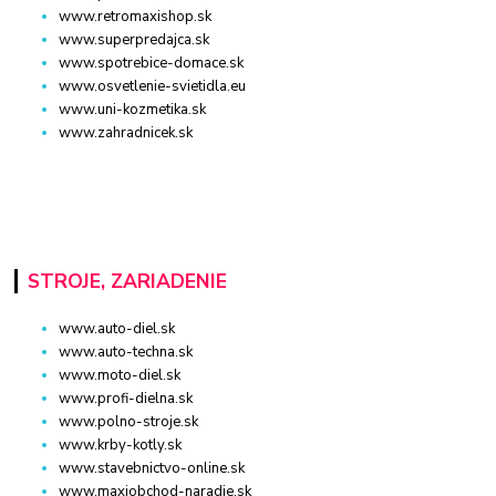
www.retromaxishop.sk
www.superpredajca.sk
www.spotrebice-domace.sk
www.osvetlenie-svietidla.eu
www.uni-kozmetika.sk
www.zahradnicek.sk
STROJE, ZARIADENIE
www.auto-diel.sk
www.auto-techna.sk
www.moto-diel.sk
www.profi-dielna.sk
www.polno-stroje.sk
www.krby-kotly.sk
www.stavebnictvo-online.sk
www.maxiobchod-naradie.sk