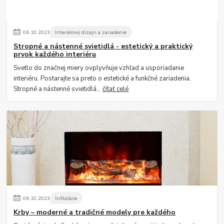
06
.
10
.
2023
Interiérový dizajn a zariadenie
Stropné a nástenné svietidlá - estetický a praktický
prvok každého interiéru
Svetlo do značnej miery ovplyvňuje vzhľad a usporiadanie
interiéru. Postarajte sa preto o estetické a funkčné zariadenia.
Stropné a nástenné svietidlá...
čítať celé
06
.
10
.
2023
Inštalácie
Krby – moderné a tradičné modely pre každého