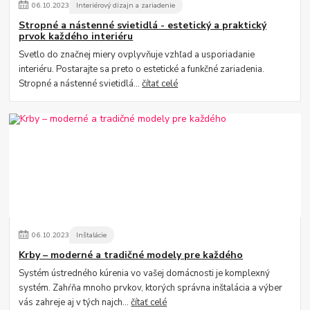
06
.
10
.
2023
Interiérový dizajn a zariadenie
Stropné a nástenné svietidlá - estetický a praktický
prvok každého interiéru
Svetlo do značnej miery ovplyvňuje vzhľad a usporiadanie
interiéru. Postarajte sa preto o estetické a funkčné zariadenia.
Stropné a nástenné svietidlá...
čítať celé
06
.
10
.
2023
Inštalácie
Krby – moderné a tradičné modely pre každého
Systém ústredného kúrenia vo vašej domácnosti je komplexný
systém. Zahŕňa mnoho prvkov, ktorých správna inštalácia a výber
vás zahreje aj v tých najch...
čítať celé