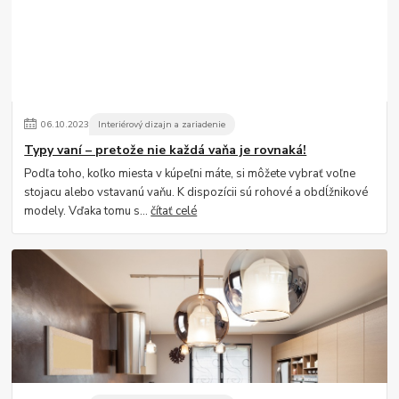
06
.
10
.
2023
Interiérový dizajn a zariadenie
Typy vaní – pretože nie každá vaňa je rovnaká!
Podľa toho, koľko miesta v kúpeľni máte, si môžete vybrať voľne
stojacu alebo vstavanú vaňu. K dispozícii sú rohové a obdĺžnikové
modely. Vďaka tomu s...
čítať celé