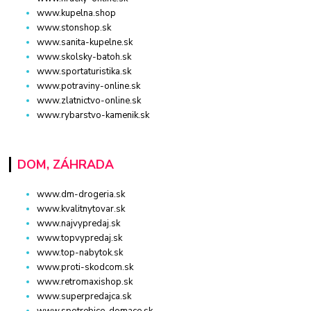
www.kupelna.shop
www.stonshop.sk
www.sanita-kupelne.sk
www.skolsky-batoh.sk
www.sportaturistika.sk
www.potraviny-online.sk
www.zlatnictvo-online.sk
www.rybarstvo-kamenik.sk
DOM, ZÁHRADA
www.dm-drogeria.sk
www.kvalitnytovar.sk
www.najvypredaj.sk
www.topvypredaj.sk
www.top-nabytok.sk
www.proti-skodcom.sk
www.retromaxishop.sk
www.superpredajca.sk