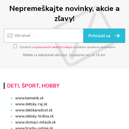
Nepremeškajte novinky, akcie a
zľavy!
Prihlásiť sa
Súhlasím so
spracovaním osobných údajov
za účelom zasielania newslettera.
Môžete sa kedykoľvek odhlásiť. Zasielame raz za 14 dní.
DETI, ŠPORT, HOBBY
www.kamenik.sk
www.detsky-raj.sk
www.detskaradost.sk
www.detsky-hrdina.sk
www.domaci-milacik.sk
www.hracky-online.sk