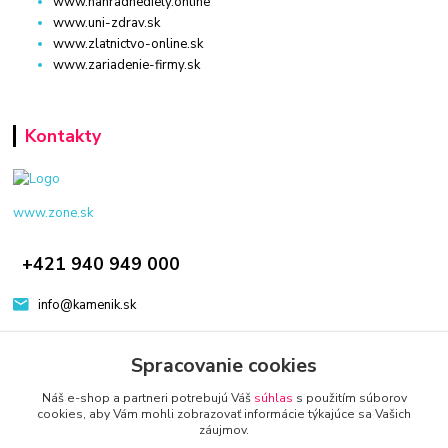
www.nahradnediely.online
www.uni-zdrav.sk
www.zlatnictvo-online.sk
www.zariadenie-firmy.sk
Kontakty
www.zone.sk
+421 940 949 000
info@kamenik.sk
Spracovanie cookies
Náš e-shop a partneri potrebujú Váš
súhlas
s použitím súborov
cookies, aby Vám mohli zobrazovať informácie týkajúce sa Vašich
záujmov.
© 2024 Všetky práva vyhradené KAMENIK.SK