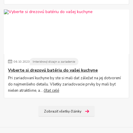
06
.
10
.
2023
Interiérový dizajn a zariadenie
Vyberte si drezovú batériu do vašej kuchyne
Pri zariaďovaní kuchyne by ste si mali dať záležať na jej dotvorení
do najmenšieho detailu. Všetky zariaďovacie prvky by mali byť
nielen atraktívne, a...
čítať celé
Zobraziť všetky články