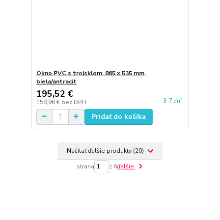
Okno PVC s trojsklom, 865 x 535 mm,
biela/antracit
195,52 €
3-7 dní
158,96 €
bez DPH
Pridať do košíka
Načítať ďalšie produkty (20)
strana
z 6
ďalšie