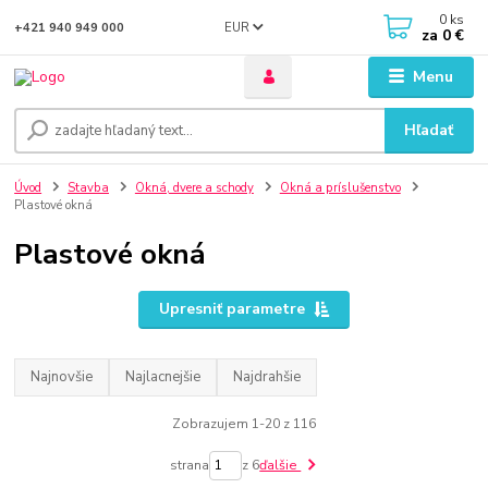
0
ks
EUR
+421 940 949 000
za
0 €
Menu
Hľadať
Úvod
Stavba
Okná, dvere a schody
Okná a príslušenstvo
Plastové okná
Plastové okná
Upresniť parametre
Najnovšie
Najlacnejšie
Najdrahšie
Zobrazujem 1-20 z 116
strana
z 6
ďalšie