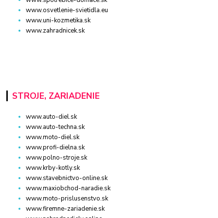
www.spotrebice-domace.sk
www.osvetlenie-svietidla.eu
www.uni-kozmetika.sk
www.zahradnicek.sk
STROJE, ZARIADENIE
www.auto-diel.sk
www.auto-techna.sk
www.moto-diel.sk
www.profi-dielna.sk
www.polno-stroje.sk
www.krby-kotly.sk
www.stavebnictvo-online.sk
www.maxiobchod-naradie.sk
www.moto-prislusenstvo.sk
www.firemne-zariadenie.sk