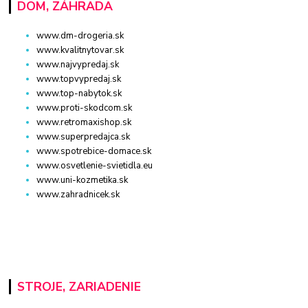
DOM, ZÁHRADA
www.dm-drogeria.sk
www.kvalitnytovar.sk
www.najvypredaj.sk
www.topvypredaj.sk
www.top-nabytok.sk
www.proti-skodcom.sk
www.retromaxishop.sk
www.superpredajca.sk
www.spotrebice-domace.sk
www.osvetlenie-svietidla.eu
www.uni-kozmetika.sk
www.zahradnicek.sk
STROJE, ZARIADENIE