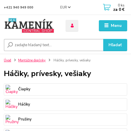
0
ks
EUR
+421 940 949 000
za
0 €
Menu
Hľadať
Úvod
Montážne doplnky
Háčiky, prívesky, vešiaky
Háčiky, prívesky, vešiaky
Čiapky
Háčiky
Pružiny