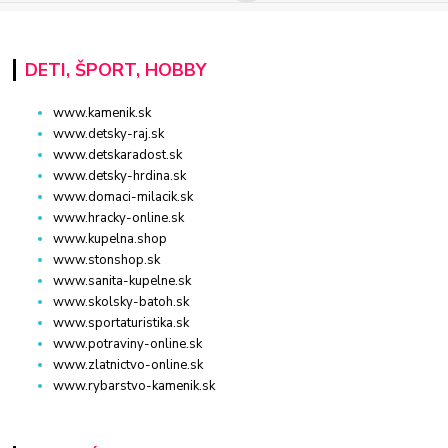
DETI, ŠPORT, HOBBY
www.kamenik.sk
www.detsky-raj.sk
www.detskaradost.sk
www.detsky-hrdina.sk
www.domaci-milacik.sk
www.hracky-online.sk
www.kupelna.shop
www.stonshop.sk
www.sanita-kupelne.sk
www.skolsky-batoh.sk
www.sportaturistika.sk
www.potraviny-online.sk
www.zlatnictvo-online.sk
www.rybarstvo-kamenik.sk