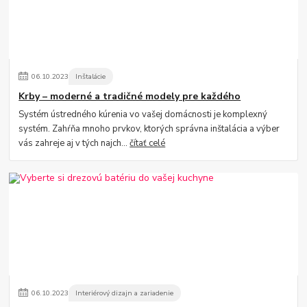
06
.
10
.
2023
Inštalácie
Krby – moderné a tradičné modely pre každého
Systém ústredného kúrenia vo vašej domácnosti je komplexný
systém. Zahŕňa mnoho prvkov, ktorých správna inštalácia a výber
vás zahreje aj v tých najch...
čítať celé
06
.
10
.
2023
Interiérový dizajn a zariadenie