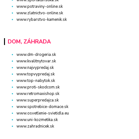
www.potraviny-online.sk
www.zlatnictvo-online.sk
www.rybarstvo-kamenik.sk
DOM, ZÁHRADA
www.dm-drogeria.sk
www.kvalitnytovar.sk
www.najvypredaj.sk
www.topvypredaj.sk
www.top-nabytok.sk
www.proti-skodcom.sk
www.retromaxishop.sk
www.superpredajca.sk
www.spotrebice-domace.sk
www.osvetlenie-svietidla.eu
www.uni-kozmetika.sk
www.zahradnicek.sk