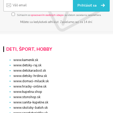
Prihlásiť sa
Súhlasím so
spracovaním osobných údajov
za účelom zasielania newslettera.
Môžete sa kedykoľvek odhlásiť. Zasielame raz za 14 dní.
DETI, ŠPORT, HOBBY
www.kamenik.sk
www.detsky-raj.sk
www.detskaradost.sk
www.detsky-hrdina.sk
www.domaci-milacik.sk
www.hracky-online.sk
www.kupelna.shop
www.stonshop.sk
www.sanita-kupelne.sk
www.skolsky-batoh.sk
www.sportaturistika.sk