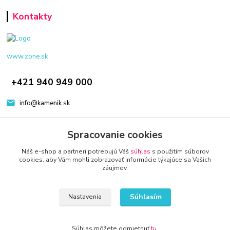
Kontakty
www.zone.sk
+421 940 949 000
info@kamenik.sk
Spracovanie cookies
Náš e-shop a partneri potrebujú Váš
súhlas
s použitím súborov
cookies, aby Vám mohli zobrazovať informácie týkajúce sa Vašich
záujmov.
© 2024 Všetky práva vyhradené KAMENIK.SK
Vytvorené na
Eshop-rychlo.sk
Súhlasím
Nastavenia
Súhlas môžete odmietnuť
tu
.