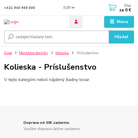
0
ks
EUR
+421 940 949 000
za
0 €
Menu
Hľadať
Úvod
Montážne doplnky
Kolieska
Príslušenstvo
Kolieska - Príslušenstvo
V tejto kategórii nebol nájdený žiadny tovar.
Doprava od 30€ zadarmo
Využite dopravu úplne zadarmo