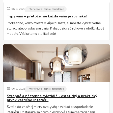
06
.
10
.
2023
Interiérový dizajn a zariadenie
Typy vaní – pretože nie každá vaňa je rovnaká!
Podľa toho, koľko miesta v kúpeľni máte, si môžete vybrať voľne
stojacu alebo vstavanú vaňu. K dispozícii sú rohové a obdĺžnikové
modely. Vďaka tomu s...
čítať celé
06
.
10
.
2023
Interiérový dizajn a zariadenie
Stropné a nástenné svietidlá - estetický a praktický
prvok každého interiéru
Svetlo do značnej miery ovplyvňuje vzhľad a usporiadanie
interiéru. Postarajte sa preto o estetické a funkčné zariadenia.