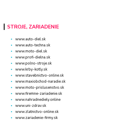
STROJE, ZARIADENIE
www.auto-diel.sk
www.auto-techna.sk
www.moto-diel.sk
www.profi-dielna.sk
www.polno-stroje.sk
www.krby-kotly.sk
www.stavebnictvo-online.sk
www.maxiobchod-naradie.sk
www.moto-prislusenstvo.sk
www.firemne-zariadenie.sk
www.nahradnediely.online
www.uni-zdrav.sk
www.zlatnictvo-online.sk
www.zariadenie-firmy.sk