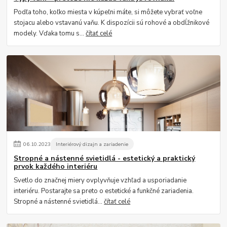
Podľa toho, koľko miesta v kúpeľni máte, si môžete vybrať voľne
stojacu alebo vstavanú vaňu. K dispozícii sú rohové a obdĺžnikové
modely. Vďaka tomu s...
čítať celé
06
.
10
.
2023
Interiérový dizajn a zariadenie
Stropné a nástenné svietidlá - estetický a praktický
prvok každého interiéru
Svetlo do značnej miery ovplyvňuje vzhľad a usporiadanie
interiéru. Postarajte sa preto o estetické a funkčné zariadenia.
Stropné a nástenné svietidlá...
čítať celé