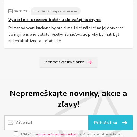
06
.
10
.
2023
Interiérový dizajn a zariadenie
Vyberte si drezovú batériu do vašej kuchyne
Pri zariaďovaní kuchyne by ste si mali dať záležať na jej dotvorení
do najmenšieho detailu. Všetky zariaďovacie prvky by mali byť
nielen atraktívne, a...
čítať celé
Zobraziť všetky články
Nepremeškajte novinky, akcie a
zľavy!
Prihlásiť sa
Súhlasím so
spracovaním osobných údajov
za účelom zasielania newslettera.