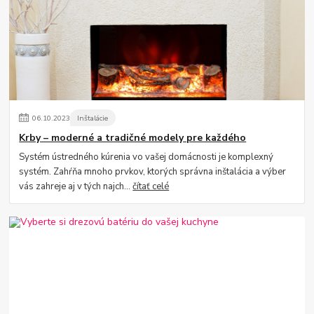
06
.
10
.
2023
Inštalácie
Krby – moderné a tradičné modely pre každého
Systém ústredného kúrenia vo vašej domácnosti je komplexný
systém. Zahŕňa mnoho prvkov, ktorých správna inštalácia a výber
vás zahreje aj v tých najch...
čítať celé