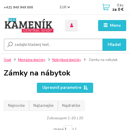
0
ks
EUR
+421 940 949 000
za
0 €
Menu
Hľadať
Úvod
Montážne doplnky
Nábytkové doplnky
Zámky na nábytok
Zámky na nábytok
Upresniť parametre
Najnovšie
Najlacnejšie
Najdrahšie
Zobrazujem 1-20 z 20
strana
z 1