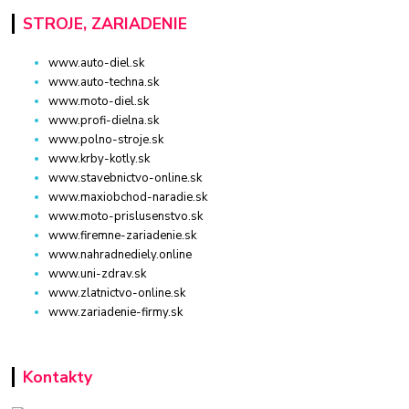
STROJE, ZARIADENIE
www.auto-diel.sk
www.auto-techna.sk
www.moto-diel.sk
www.profi-dielna.sk
www.polno-stroje.sk
www.krby-kotly.sk
www.stavebnictvo-online.sk
www.maxiobchod-naradie.sk
www.moto-prislusenstvo.sk
www.firemne-zariadenie.sk
www.nahradnediely.online
www.uni-zdrav.sk
www.zlatnictvo-online.sk
www.zariadenie-firmy.sk
Kontakty