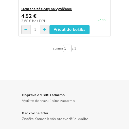
Ochrana zásuvky na vytáčanie
4,52 €
3-7 dní
3,68 €
bez DPH
Pridať do košíka
strana
z 1
Doprava od 30€ zadarmo
Využite dopravu úplne zadarmo
8 rokov na trhu
Značka Kameník Vás presvedčí o kvalite