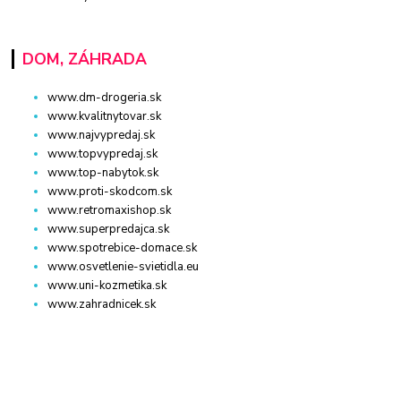
DOM, ZÁHRADA
www.dm-drogeria.sk
www.kvalitnytovar.sk
www.najvypredaj.sk
www.topvypredaj.sk
www.top-nabytok.sk
www.proti-skodcom.sk
www.retromaxishop.sk
www.superpredajca.sk
www.spotrebice-domace.sk
www.osvetlenie-svietidla.eu
www.uni-kozmetika.sk
www.zahradnicek.sk