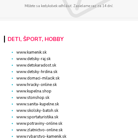
Môžete sa kedykoľvek odhlásiť. Zasielame raz za 14 dní.
DETI, ŠPORT, HOBBY
www.kamenik.sk
www.detsky-raj.sk
www.detskaradost.sk
www.detsky-hrdina.sk
www.domaci-milacik.sk
www.hracky-online.sk
www.kupelna.shop
www.stonshop.sk
www.sanita-kupelne.sk
www.skolsky-batoh.sk
www.sportaturistika.sk
www.potraviny-online.sk
www.zlatnictvo-online.sk
www.rybarstvo-kamenik.sk