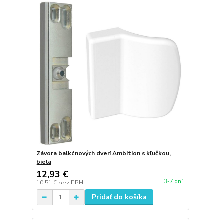
Závora balkónových dverí Ambition s kľučkou,
biela
12,93 €
3-7 dní
10,51 €
bez DPH
Pridať do košíka