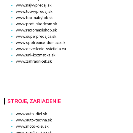
www.najvypredaj.sk
www.topvypredaj.sk
www.top-nabytok.sk
www.proti-skodcom.sk
www.retromaxishop.sk
www.superpredajca.sk
www.spotrebice-domace.sk
www.osvetlenie-svietidla.eu
www.uni-kozmetika.sk
www.zahradnicek.sk
STROJE, ZARIADENIE
www.auto-diel.sk
www.auto-techna.sk
www.moto-diel.sk
www.profi-dielna.sk