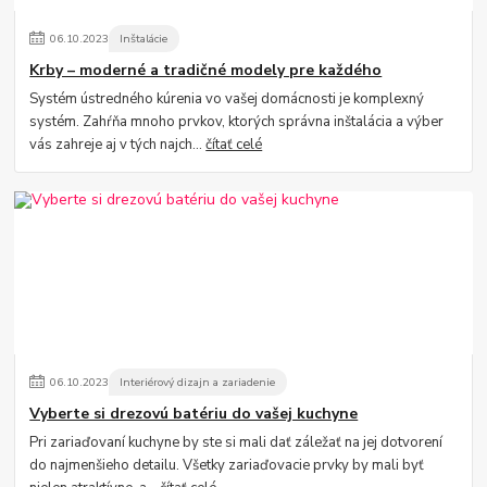
06
.
10
.
2023
Inštalácie
Krby – moderné a tradičné modely pre každého
Systém ústredného kúrenia vo vašej domácnosti je komplexný
systém. Zahŕňa mnoho prvkov, ktorých správna inštalácia a výber
vás zahreje aj v tých najch...
čítať celé
06
.
10
.
2023
Interiérový dizajn a zariadenie
Vyberte si drezovú batériu do vašej kuchyne
Pri zariaďovaní kuchyne by ste si mali dať záležať na jej dotvorení
do najmenšieho detailu. Všetky zariaďovacie prvky by mali byť