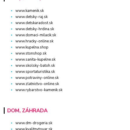
www.kamenik.sk
www.detsky-raj.sk
www.detskaradost.sk
www.detsky-hrdina.sk
www.domaci-milacik.sk
www.hracky-online.sk
www.kupelna.shop
www.stonshop.sk
www.sanita-kupelne.sk
www.skolsky-batoh.sk
www.sportaturistika.sk
www.potraviny-online.sk
www.zlatnictvo-online.sk
www.rybarstvo-kamenik.sk
DOM, ZÁHRADA
www.dm-drogeria.sk
www.kvalitnytovar.sk