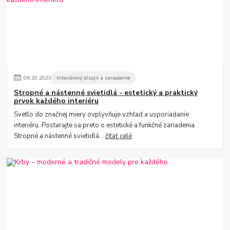
06
.
10
.
2023
Interiérový dizajn a zariadenie
Stropné a nástenné svietidlá - estetický a praktický
prvok každého interiéru
Svetlo do značnej miery ovplyvňuje vzhľad a usporiadanie
interiéru. Postarajte sa preto o estetické a funkčné zariadenia.
Stropné a nástenné svietidlá...
čítať celé