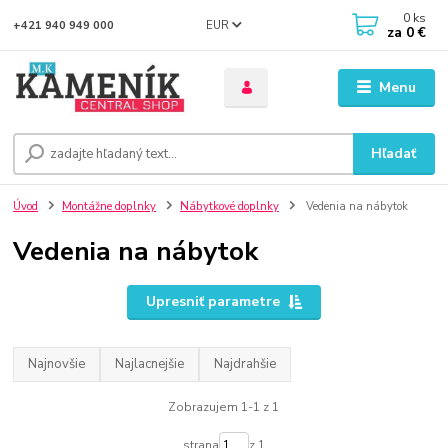
0
ks
EUR
+421 940 949 000
za
0 €
Menu
Hľadať
Úvod
Montážne doplnky
Nábytkové doplnky
Vedenia na nábytok
Vedenia na nábytok
Upresniť parametre
Najnovšie
Najlacnejšie
Najdrahšie
Zobrazujem 1-1 z 1
strana
z 1