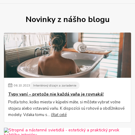
Novinky z nášho blogu
06
.
10
.
2023
Interiérový dizajn a zariadenie
Typy vaní – pretože nie každá vaňa je rovnaká!
Podľa toho, koľko miesta v kúpeľni máte, si môžete vybrať voľne
stojacu alebo vstavanú vaňu. K dispozícii sú rohové a obdĺžnikové
modely. Vďaka tomu s...
čítať celé