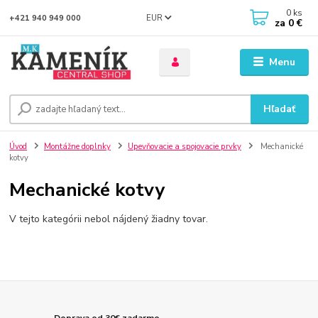
0
ks
EUR
+421 940 949 000
za
0 €
Menu
Hľadať
Úvod
Montážne doplnky
Upevňovacie a spojovacie prvky
Mechanické
kotvy
Mechanické kotvy
V tejto kategórii nebol nájdený žiadny tovar.