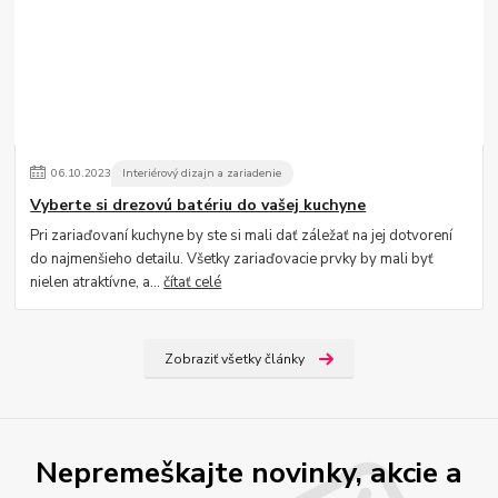
06
.
10
.
2023
Interiérový dizajn a zariadenie
Vyberte si drezovú batériu do vašej kuchyne
Pri zariaďovaní kuchyne by ste si mali dať záležať na jej dotvorení
do najmenšieho detailu. Všetky zariaďovacie prvky by mali byť
nielen atraktívne, a...
čítať celé
Zobraziť všetky články
Nepremeškajte novinky, akcie a