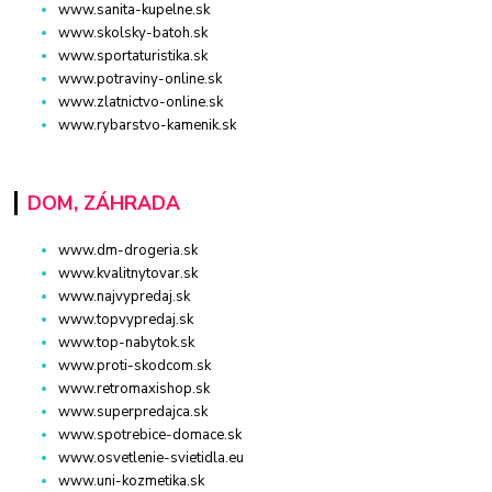
www.sanita-kupelne.sk
www.skolsky-batoh.sk
www.sportaturistika.sk
www.potraviny-online.sk
www.zlatnictvo-online.sk
www.rybarstvo-kamenik.sk
DOM, ZÁHRADA
www.dm-drogeria.sk
www.kvalitnytovar.sk
www.najvypredaj.sk
www.topvypredaj.sk
www.top-nabytok.sk
www.proti-skodcom.sk
www.retromaxishop.sk
www.superpredajca.sk
www.spotrebice-domace.sk
www.osvetlenie-svietidla.eu
www.uni-kozmetika.sk