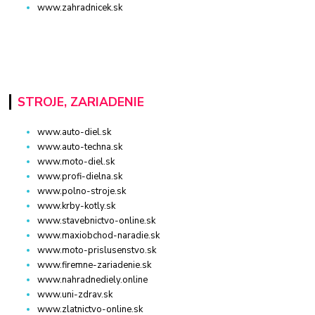
www.zahradnicek.sk
STROJE, ZARIADENIE
www.auto-diel.sk
www.auto-techna.sk
www.moto-diel.sk
www.profi-dielna.sk
www.polno-stroje.sk
www.krby-kotly.sk
www.stavebnictvo-online.sk
www.maxiobchod-naradie.sk
www.moto-prislusenstvo.sk
www.firemne-zariadenie.sk
www.nahradnediely.online
www.uni-zdrav.sk
www.zlatnictvo-online.sk