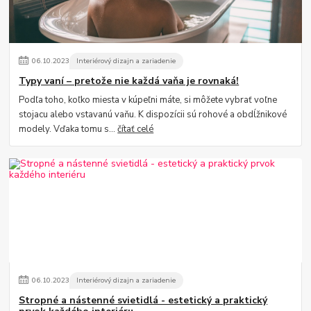
06
.
10
.
2023
Interiérový dizajn a zariadenie
Typy vaní – pretože nie každá vaňa je rovnaká!
Podľa toho, koľko miesta v kúpeľni máte, si môžete vybrať voľne
stojacu alebo vstavanú vaňu. K dispozícii sú rohové a obdĺžnikové
modely. Vďaka tomu s...
čítať celé
06
.
10
.
2023
Interiérový dizajn a zariadenie
Stropné a nástenné svietidlá - estetický a praktický