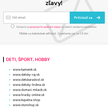
zľavy!
Prihlásiť sa
Súhlasím so
spracovaním osobných údajov
za účelom zasielania newslettera.
Môžete sa kedykoľvek odhlásiť. Zasielame raz za 14 dní.
DETI, ŠPORT, HOBBY
www.kamenik.sk
www.detsky-raj.sk
www.detskaradost.sk
www.detsky-hrdina.sk
www.domaci-milacik.sk
www.hracky-online.sk
www.kupelna.shop
www.stonshop.sk