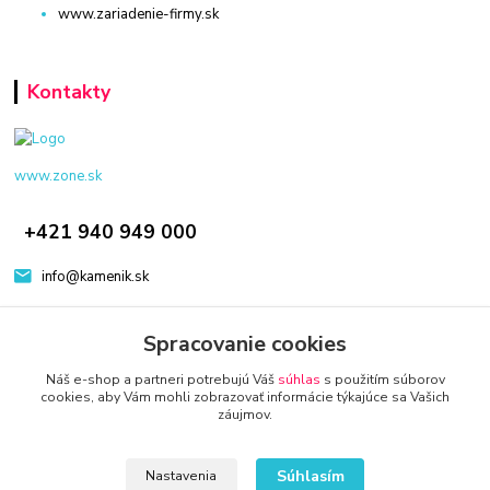
www.zariadenie-firmy.sk
Kontakty
www.zone.sk
+421 940 949 000
info@kamenik.sk
Spracovanie cookies
Náš e-shop a partneri potrebujú Váš
súhlas
s použitím súborov
cookies, aby Vám mohli zobrazovať informácie týkajúce sa Vašich
záujmov.
© 2024 Všetky práva vyhradené KAMENIK.SK
Vytvorené na
Eshop-rychlo.sk
Súhlasím
Nastavenia