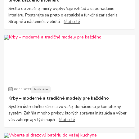
prvok každého interiéru
Svetlo do značnej miery ovplyvňuje vzhľad a usporiadanie
interiéru. Postarajte sa preto o estetické a funkčné zariadenia.
Stropné a nástenné svietidlá...
čítať celé
06
.
10
.
2023
Inštalácie
Krby – moderné a tradičné modely pre každého
Systém ústredného kúrenia vo vašej domácnosti je komplexný
systém. Zahŕňa mnoho prvkov, ktorých správna inštalácia a výber
vás zahreje aj v tých najch...
čítať celé