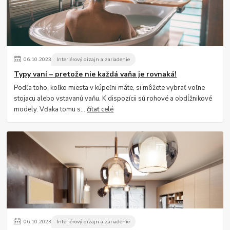
06
.
10
.
2023
Interiérový dizajn a zariadenie
Typy vaní – pretože nie každá vaňa je rovnaká!
Podľa toho, koľko miesta v kúpeľni máte, si môžete vybrať voľne
stojacu alebo vstavanú vaňu. K dispozícii sú rohové a obdĺžnikové
modely. Vďaka tomu s...
čítať celé
06
.
10
.
2023
Interiérový dizajn a zariadenie