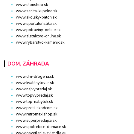
www.stonshop.sk
www.sanita-kupelne.sk
www.skolsky-batoh.sk
www.sportaturistika.sk
www.potraviny-online.sk
www.zlatnictvo-online.sk
www.rybarstvo-kamenik.sk
DOM, ZÁHRADA
www.dm-drogeria.sk
www.kvalitnytovar.sk
www.najvypredaj.sk
www.topvypredaj.sk
www.top-nabytok.sk
www.proti-skodcom.sk
www.retromaxishop.sk
www.superpredajca.sk
www.spotrebice-domace.sk
www.osvetlenie-svietidla.eu