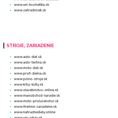
www.uni-kozmetika.sk
www.zahradnicek.sk
STROJE, ZARIADENIE
www.auto-diel.sk
www.auto-techna.sk
www.moto-diel.sk
www.profi-dielna.sk
www.polno-stroje.sk
www.krby-kotly.sk
www.stavebnictvo-online.sk
www.maxiobchod-naradie.sk
www.moto-prislusenstvo.sk
www.firemne-zariadenie.sk
www.nahradnediely.online
www.uni-zdrav.sk