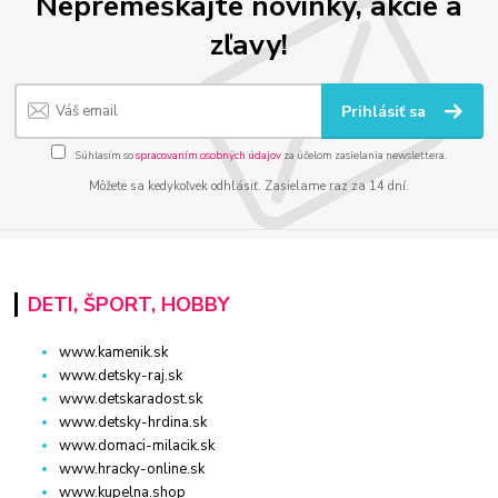
Nepremeškajte novinky, akcie a
zľavy!
Prihlásiť sa
Súhlasím so
spracovaním osobných údajov
za účelom zasielania newslettera.
Môžete sa kedykoľvek odhlásiť. Zasielame raz za 14 dní.
DETI, ŠPORT, HOBBY
www.kamenik.sk
www.detsky-raj.sk
www.detskaradost.sk
www.detsky-hrdina.sk
www.domaci-milacik.sk
www.hracky-online.sk
www.kupelna.shop