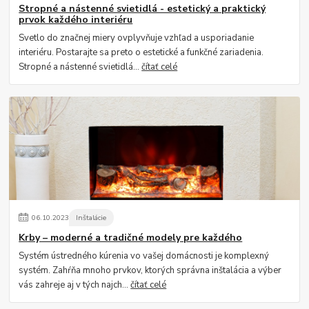
Stropné a nástenné svietidlá - estetický a praktický
prvok každého interiéru
Svetlo do značnej miery ovplyvňuje vzhľad a usporiadanie
interiéru. Postarajte sa preto o estetické a funkčné zariadenia.
Stropné a nástenné svietidlá...
čítať celé
06
.
10
.
2023
Inštalácie
Krby – moderné a tradičné modely pre každého
Systém ústredného kúrenia vo vašej domácnosti je komplexný
systém. Zahŕňa mnoho prvkov, ktorých správna inštalácia a výber
vás zahreje aj v tých najch...
čítať celé