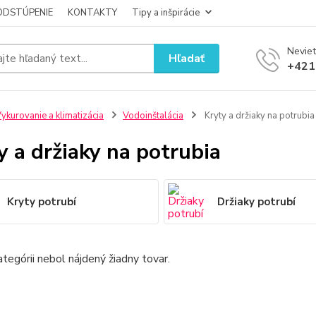
ODSTÚPENIE
KONTAKTY
Tipy a inšpirácie
Neviet
Hľadať
+421
ykurovanie a klimatizácia
Vodoinštalácia
Kryty a držiaky na potrubia
y a držiaky na potrubia
Kryty potrubí
Držiaky potrubí
ategórii nebol nájdený žiadny tovar.