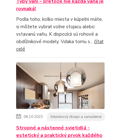
Typy vaní – pretože nie každá vaňa je
rovnaká!
Podľa toho, koľko miesta v kúpeľni máte,
si môžete vybrať voľne stojacu alebo
vstavanú vaňu. K dispozícii sú rohové a
obdĺžnikové modely. Vďaka tomu s...
čítať
celé
06.10.2023
Interiérový dizajn a zariadenie
Stropné a nástenné svietidlá -
estetický a praktický prvok každého