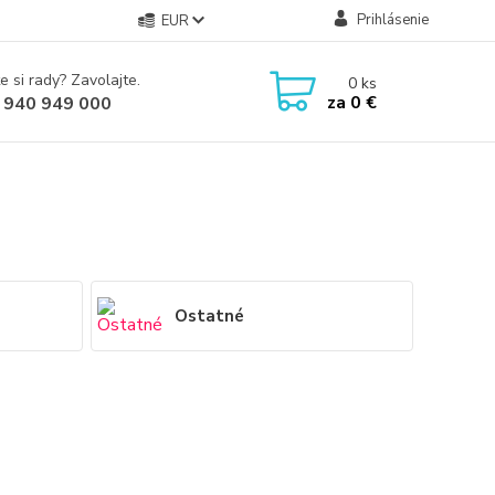
Prihlásenie
EUR
e si rady? Zavolajte.
0
ks
za
0 €
 940 949 000
Ostatné