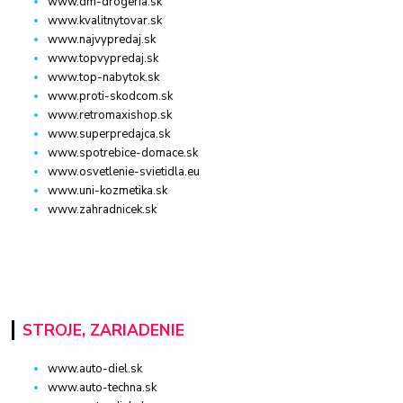
www.dm-drogeria.sk
www.kvalitnytovar.sk
www.najvypredaj.sk
www.topvypredaj.sk
www.top-nabytok.sk
www.proti-skodcom.sk
www.retromaxishop.sk
www.superpredajca.sk
www.spotrebice-domace.sk
www.osvetlenie-svietidla.eu
www.uni-kozmetika.sk
www.zahradnicek.sk
STROJE, ZARIADENIE
www.auto-diel.sk
www.auto-techna.sk