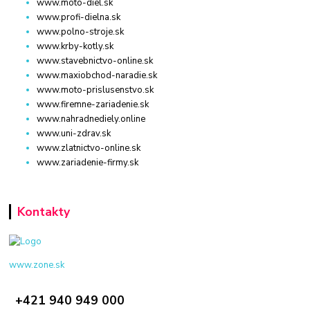
www.moto-diel.sk
www.profi-dielna.sk
www.polno-stroje.sk
www.krby-kotly.sk
www.stavebnictvo-online.sk
www.maxiobchod-naradie.sk
www.moto-prislusenstvo.sk
www.firemne-zariadenie.sk
www.nahradnediely.online
www.uni-zdrav.sk
www.zlatnictvo-online.sk
www.zariadenie-firmy.sk
Kontakty
www.zone.sk
+421 940 949 000