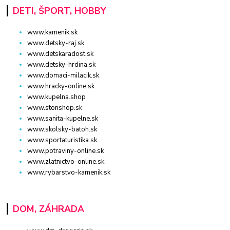
DETI, ŠPORT, HOBBY
www.kamenik.sk
www.detsky-raj.sk
www.detskaradost.sk
www.detsky-hrdina.sk
www.domaci-milacik.sk
www.hracky-online.sk
www.kupelna.shop
www.stonshop.sk
www.sanita-kupelne.sk
www.skolsky-batoh.sk
www.sportaturistika.sk
www.potraviny-online.sk
www.zlatnictvo-online.sk
www.rybarstvo-kamenik.sk
DOM, ZÁHRADA