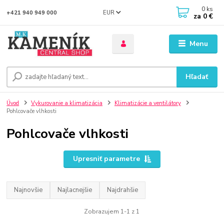
0
ks
EUR
+421 940 949 000
za
0 €
Menu
Hľadať
Úvod
Vykurovanie a klimatizácia
Klimatizácie a ventilátory
Pohlcovače vlhkosti
Pohlcovače vlhkosti
Upresniť parametre
Najnovšie
Najlacnejšie
Najdrahšie
Zobrazujem 1-1 z 1