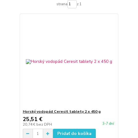
strana
z 1
Horský vodopád Ceresit tablety 2 x 450 g
25,51 €
3-7 dní
20,74 €
bez DPH
Pridať do košíka