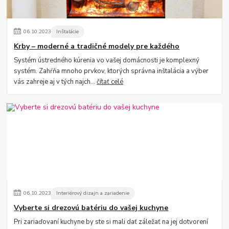
06
.
10
.
2023
Inštalácie
Krby – moderné a tradičné modely pre každého
Systém ústredného kúrenia vo vašej domácnosti je komplexný
systém. Zahŕňa mnoho prvkov, ktorých správna inštalácia a výber
vás zahreje aj v tých najch...
čítať celé
06
.
10
.
2023
Interiérový dizajn a zariadenie
Vyberte si drezovú batériu do vašej kuchyne
Pri zariaďovaní kuchyne by ste si mali dať záležať na jej dotvorení