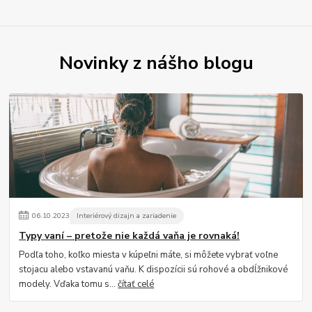
Novinky z nášho blogu
06
.
10
.
2023
Interiérový dizajn a zariadenie
Typy vaní – pretože nie každá vaňa je rovnaká!
Podľa toho, koľko miesta v kúpeľni máte, si môžete vybrať voľne
stojacu alebo vstavanú vaňu. K dispozícii sú rohové a obdĺžnikové
modely. Vďaka tomu s...
čítať celé