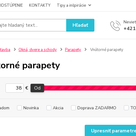
ODSTÚPENIE
KONTAKTY
Tipy a inšpirácie
Neviet
Hľadať
+421
tavba
Okná, dvere a schody
Parapety
Vnútorné parapety
orné parapety
€
Od
adom
Novinka
Akcia
Doprava ZADARMO
TO
Upresniť parametr