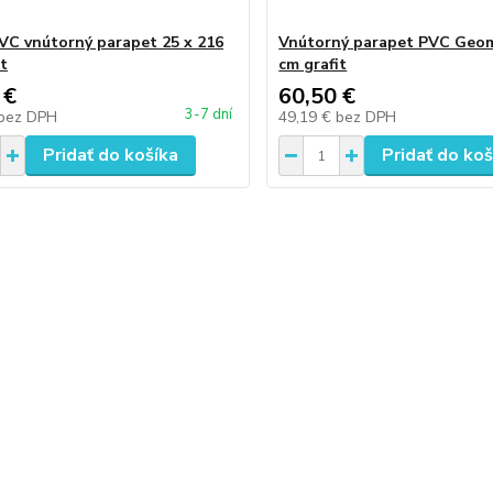
C vnútorný parapet 25 x 216
Vnútorný parapet PVC Geom
it
cm grafit
 €
60,50 €
3-7 dní
bez DPH
49,19 €
bez DPH
Pridať do košíka
Pridať do koš