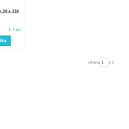
 30 x 216
3-7 dní
íka
strana
z 1