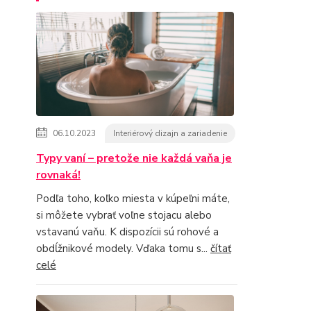
06.10.2023
Interiérový dizajn a zariadenie
Typy vaní – pretože nie každá vaňa je
rovnaká!
Podľa toho, koľko miesta v kúpeľni máte,
si môžete vybrať voľne stojacu alebo
vstavanú vaňu. K dispozícii sú rohové a
obdĺžnikové modely. Vďaka tomu s...
čítať
celé