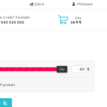
Prihlásenie
EUR
e si rady? Zavolajte.
0
ks
za
0 €
 940 949 000
Do
€
P produkt
e