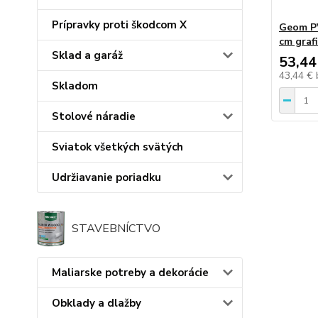
Prípravky proti škodcom X
Geom PV
cm graf
Sklad a garáž
53,44
43,44 €
Skladom
Stolové náradie
Sviatok všetkých svätých
Udržiavanie poriadku
STAVEBNÍCTVO
Maliarske potreby a dekorácie
Obklady a dlažby