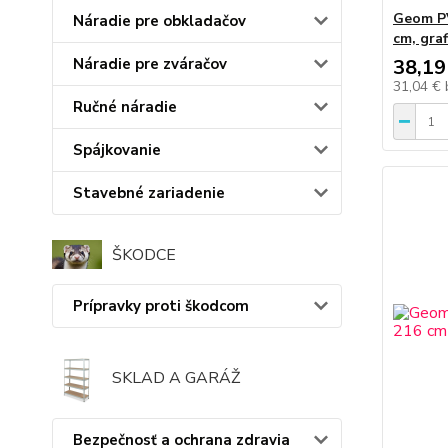
Geom PV
Náradie pre obkladačov
cm, graf
Náradie pre zváračov
38,19
31,04 €
Ručné náradie
Spájkovanie
Stavebné zariadenie
ŠKODCE
Prípravky proti škodcom
SKLAD A GARÁŽ
Bezpečnosť a ochrana zdravia