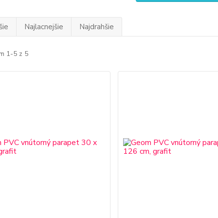
šie
Najlacnejšie
Najdrahšie
m 1-5 z 5