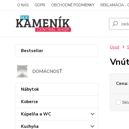
O NÁS
GDPR
OBCHODNÉ PODMIENKY
REKLAMÁCIA - 
Úvod
S
Bestseller
Vnút
DOMÁCNOSŤ.
Cena:
Nábytok
Koberce
Skl
Kúpeľňa a WC
Kuchyňa