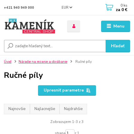
0
ks
EUR
+421 940 949 000
za
0 €
Menu
Hľadať
Úvod
Náradie na rezanie a obrábanie
Ručné píly
Ručné píly
Upresniť parametre
Najnovšie
Najlacnejšie
Najdrahšie
Zobrazujem 1-3 z 3
strana
z 1