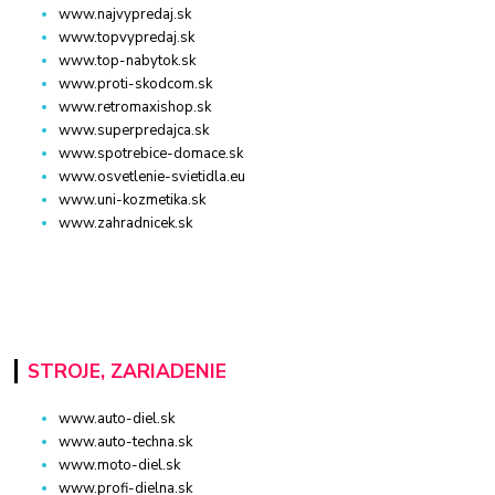
www.najvypredaj.sk
www.topvypredaj.sk
www.top-nabytok.sk
www.proti-skodcom.sk
www.retromaxishop.sk
www.superpredajca.sk
www.spotrebice-domace.sk
www.osvetlenie-svietidla.eu
www.uni-kozmetika.sk
www.zahradnicek.sk
STROJE, ZARIADENIE
www.auto-diel.sk
www.auto-techna.sk
www.moto-diel.sk
www.profi-dielna.sk