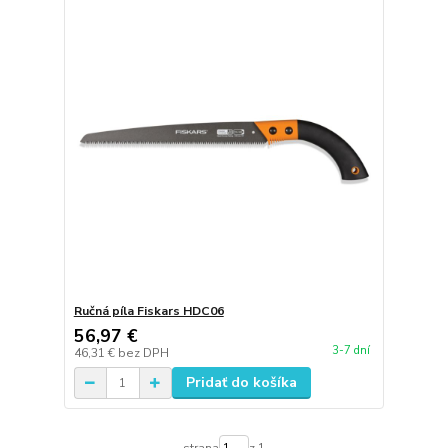
Ručná píla Fiskars HDC06
56,97 €
3-7 dní
46,31 €
bez DPH
Pridať do košíka