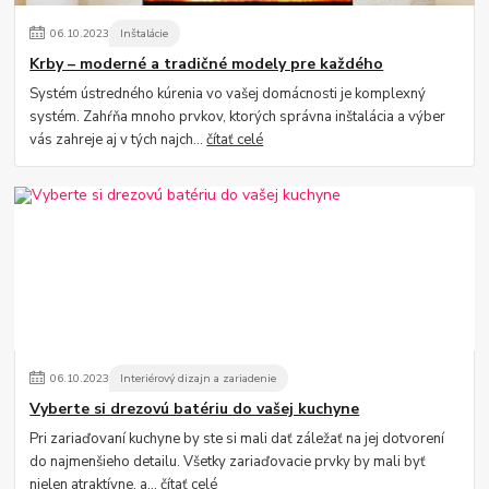
06
.
10
.
2023
Inštalácie
Krby – moderné a tradičné modely pre každého
Systém ústredného kúrenia vo vašej domácnosti je komplexný
systém. Zahŕňa mnoho prvkov, ktorých správna inštalácia a výber
vás zahreje aj v tých najch...
čítať celé
06
.
10
.
2023
Interiérový dizajn a zariadenie
Vyberte si drezovú batériu do vašej kuchyne
Pri zariaďovaní kuchyne by ste si mali dať záležať na jej dotvorení
do najmenšieho detailu. Všetky zariaďovacie prvky by mali byť
nielen atraktívne, a...
čítať celé