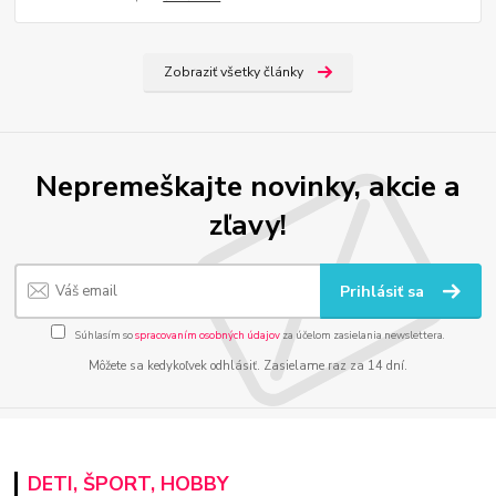
Zobraziť všetky články
Nepremeškajte novinky, akcie a
zľavy!
Prihlásiť sa
Súhlasím so
spracovaním osobných údajov
za účelom zasielania newslettera.
Môžete sa kedykoľvek odhlásiť. Zasielame raz za 14 dní.
DETI, ŠPORT, HOBBY