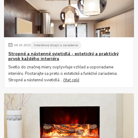
06
.
10
.
2023
Interiérový dizajn a zariadenie
Stropné a nástenné svietidlá - estetický a praktický
prvok každého interiéru
Svetlo do značnej miery ovplyvňuje vzhľad a usporiadanie
interiéru. Postarajte sa preto o estetické a funkčné zariadenia.
Stropné a nástenné svietidlá...
čítať celé