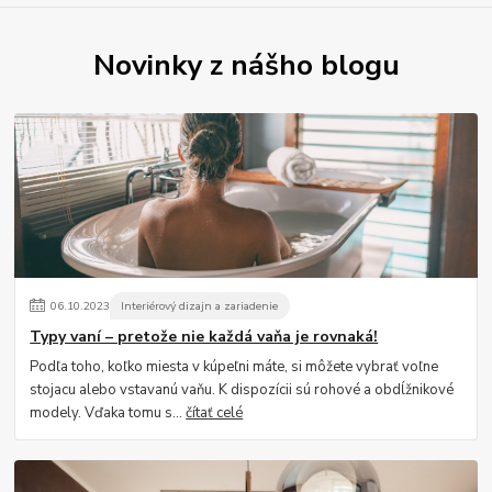
Novinky z nášho blogu
06
.
10
.
2023
Interiérový dizajn a zariadenie
Typy vaní – pretože nie každá vaňa je rovnaká!
Podľa toho, koľko miesta v kúpeľni máte, si môžete vybrať voľne
stojacu alebo vstavanú vaňu. K dispozícii sú rohové a obdĺžnikové
modely. Vďaka tomu s...
čítať celé