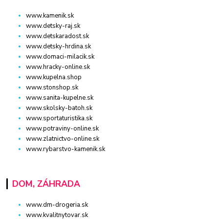
www.kamenik.sk
www.detsky-raj.sk
www.detskaradost.sk
www.detsky-hrdina.sk
www.domaci-milacik.sk
www.hracky-online.sk
www.kupelna.shop
www.stonshop.sk
www.sanita-kupelne.sk
www.skolsky-batoh.sk
www.sportaturistika.sk
www.potraviny-online.sk
www.zlatnictvo-online.sk
www.rybarstvo-kamenik.sk
DOM, ZÁHRADA
www.dm-drogeria.sk
www.kvalitnytovar.sk