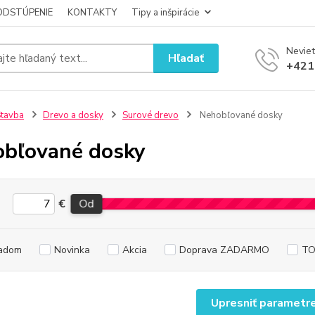
ODSTÚPENIE
KONTAKTY
Tipy a inšpirácie
Neviet
Hľadať
+421
tavba
Drevo a dosky
Surové drevo
Nehobľované dosky
bľované dosky
€
Od
adom
Novinka
Akcia
Doprava ZADARMO
TO
Upresniť parametr