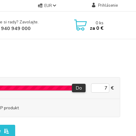
Prihlásenie
EUR
e si rady? Zavolajte.
0
ks
za
0 €
 940 949 000
Do
€
P produkt
e