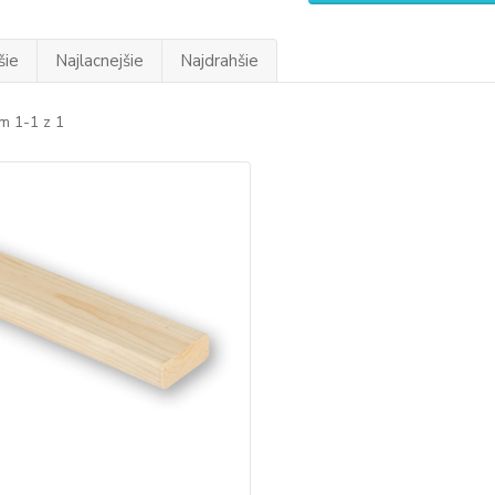
šie
Najlacnejšie
Najdrahšie
m 1-1 z 1