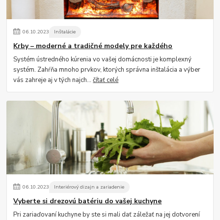
06
.
10
.
2023
Inštalácie
Krby – moderné a tradičné modely pre každého
Systém ústredného kúrenia vo vašej domácnosti je komplexný
systém. Zahŕňa mnoho prvkov, ktorých správna inštalácia a výber
vás zahreje aj v tých najch...
čítať celé
06
.
10
.
2023
Interiérový dizajn a zariadenie
Vyberte si drezovú batériu do vašej kuchyne
Pri zariaďovaní kuchyne by ste si mali dať záležať na jej dotvorení