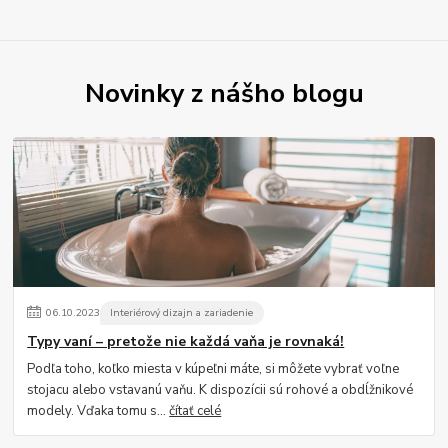
Novinky z nášho blogu
06
.
10
.
2023
Interiérový dizajn a zariadenie
Typy vaní – pretože nie každá vaňa je rovnaká!
Podľa toho, koľko miesta v kúpeľni máte, si môžete vybrať voľne
stojacu alebo vstavanú vaňu. K dispozícii sú rohové a obdĺžnikové
modely. Vďaka tomu s...
čítať celé