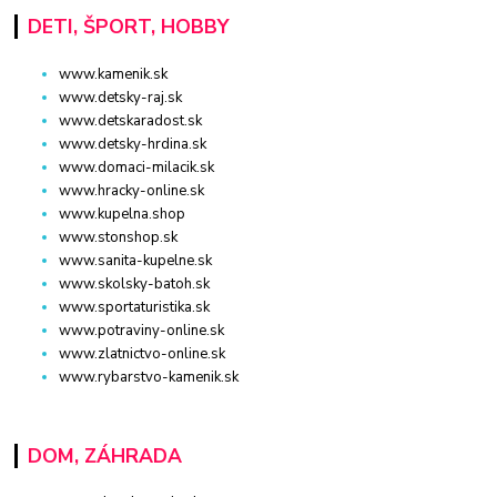
DETI, ŠPORT, HOBBY
www.kamenik.sk
www.detsky-raj.sk
www.detskaradost.sk
www.detsky-hrdina.sk
www.domaci-milacik.sk
www.hracky-online.sk
www.kupelna.shop
www.stonshop.sk
www.sanita-kupelne.sk
www.skolsky-batoh.sk
www.sportaturistika.sk
www.potraviny-online.sk
www.zlatnictvo-online.sk
www.rybarstvo-kamenik.sk
DOM, ZÁHRADA