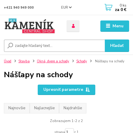
0
ks
EUR
+421 940 949 000
za
0 €
Menu
Hľadať
Úvod
Stavba
Okná, dvere a schody
Schody
Nášľapy na schody
Nášľapy na schody
Upresniť parametre
Najnovšie
Najlacnejšie
Najdrahšie
Zobrazujem 1-2 z 2
strana
z 1