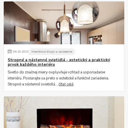
06
.
10
.
2023
Interiérový dizajn a zariadenie
Stropné a nástenné svietidlá - estetický a praktický
prvok každého interiéru
Svetlo do značnej miery ovplyvňuje vzhľad a usporiadanie
interiéru. Postarajte sa preto o estetické a funkčné zariadenia.
Stropné a nástenné svietidlá...
čítať celé