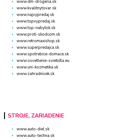
www.dm-drogeria.sk
www.kvalitnytovar.sk
www.najvypredaj.sk
www.topvypredaj.sk
www.top-nabytok.sk
www.proti-skodcom.sk
www.retromaxishop.sk
www.superpredajca.sk
www.spotrebice-domace.sk
www.osvetlenie-svietidla.eu
www.uni-kozmetika.sk
www.zahradnicek.sk
STROJE, ZARIADENIE
www.auto-diel.sk
www.auto-techna.sk