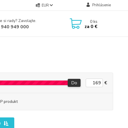
Prihlásenie
EUR
e si rady? Zavolajte.
0
ks
za
0 €
 940 949 000
Do
€
P produkt
e