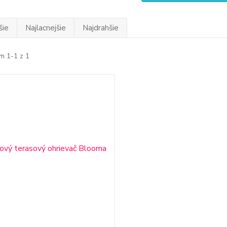
šie
Najlacnejšie
Najdrahšie
m 1-1 z 1