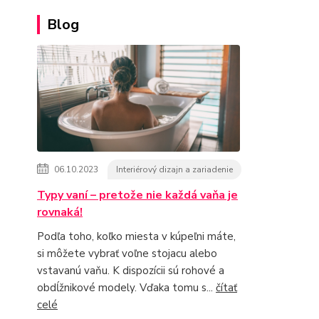
Blog
06.10.2023
Interiérový dizajn a zariadenie
Typy vaní – pretože nie každá vaňa je
rovnaká!
Podľa toho, koľko miesta v kúpeľni máte,
si môžete vybrať voľne stojacu alebo
vstavanú vaňu. K dispozícii sú rohové a
obdĺžnikové modely. Vďaka tomu s...
čítať
celé