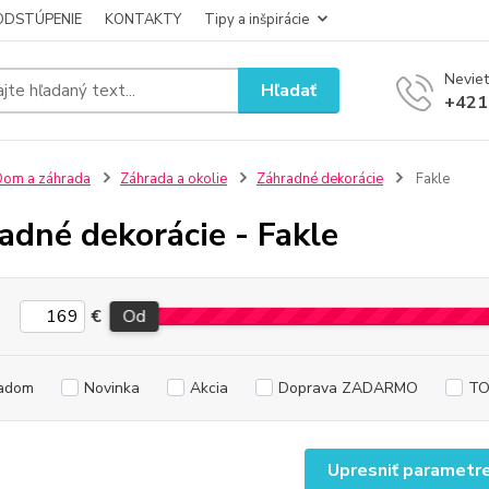
ODSTÚPENIE
KONTAKTY
Tipy a inšpirácie
Neviet
Hľadať
+421
om a záhrada
Záhrada a okolie
Záhradné dekorácie
Fakle
adné dekorácie - Fakle
€
Od
adom
Novinka
Akcia
Doprava ZADARMO
TO
Upresniť parametr