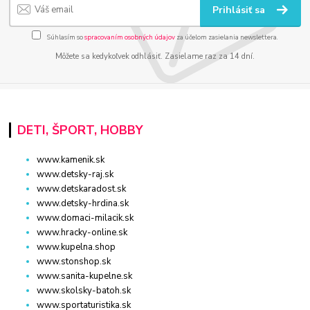
Prihlásiť sa
Súhlasím so
spracovaním osobných údajov
za účelom zasielania newslettera.
Môžete sa kedykoľvek odhlásiť. Zasielame raz za 14 dní.
DETI, ŠPORT, HOBBY
www.kamenik.sk
www.detsky-raj.sk
www.detskaradost.sk
www.detsky-hrdina.sk
www.domaci-milacik.sk
www.hracky-online.sk
www.kupelna.shop
www.stonshop.sk
www.sanita-kupelne.sk
www.skolsky-batoh.sk
www.sportaturistika.sk