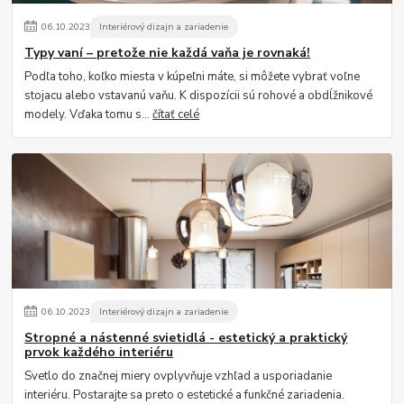
06
.
10
.
2023
Interiérový dizajn a zariadenie
Typy vaní – pretože nie každá vaňa je rovnaká!
Podľa toho, koľko miesta v kúpeľni máte, si môžete vybrať voľne
stojacu alebo vstavanú vaňu. K dispozícii sú rohové a obdĺžnikové
modely. Vďaka tomu s...
čítať celé
06
.
10
.
2023
Interiérový dizajn a zariadenie
Stropné a nástenné svietidlá - estetický a praktický
prvok každého interiéru
Svetlo do značnej miery ovplyvňuje vzhľad a usporiadanie
interiéru. Postarajte sa preto o estetické a funkčné zariadenia.