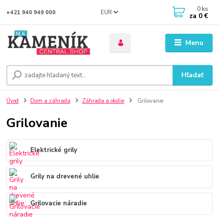
0
ks
EUR
+421 940 949 000
za
0 €
Menu
Hľadať
Úvod
Dom a záhrada
Záhrada a okolie
Grilovanie
Grilovanie
Elektrické grily
Grily na drevené uhlie
Grilovacie náradie