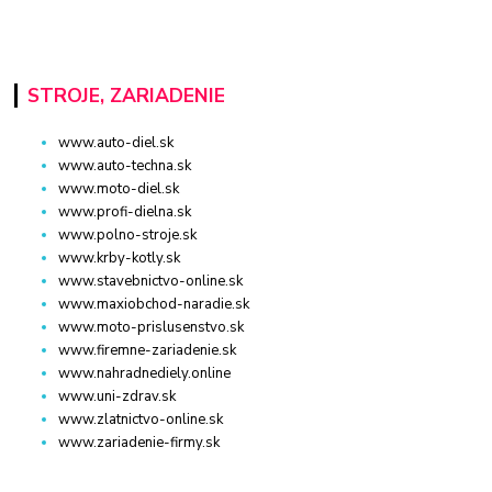
STROJE, ZARIADENIE
www.auto-diel.sk
www.auto-techna.sk
www.moto-diel.sk
www.profi-dielna.sk
www.polno-stroje.sk
www.krby-kotly.sk
www.stavebnictvo-online.sk
www.maxiobchod-naradie.sk
www.moto-prislusenstvo.sk
www.firemne-zariadenie.sk
www.nahradnediely.online
www.uni-zdrav.sk
www.zlatnictvo-online.sk
www.zariadenie-firmy.sk