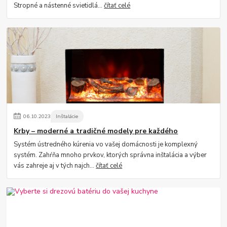
Stropné a nástenné svietidlá...
čítať celé
06
.
10
.
2023
Inštalácie
Krby – moderné a tradičné modely pre každého
Systém ústredného kúrenia vo vašej domácnosti je komplexný
systém. Zahŕňa mnoho prvkov, ktorých správna inštalácia a výber
vás zahreje aj v tých najch...
čítať celé