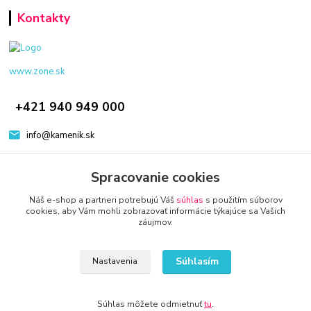
Kontakty
www.zone.sk
+421 940 949 000
info@kamenik.sk
Spracovanie cookies
Náš e-shop a partneri potrebujú Váš
súhlas
s použitím súborov
cookies, aby Vám mohli zobrazovať informácie týkajúce sa Vašich
záujmov.
© 2024 Všetky práva vyhradené KAMENIK.SK
Vytvorené na
Eshop-rychlo.sk
Súhlasím
Nastavenia
Súhlas môžete odmietnuť
tu
.