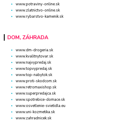
www.potraviny-online.sk
www.zlatnictvo-online.sk
www.rybarstvo-kamenik.sk
DOM, ZÁHRADA
www.dm-drogeria.sk
www.kvalitnytovar.sk
www.najvypredaj.sk
www.topvypredaj.sk
www.top-nabytok.sk
www.proti-skodcom.sk
www.retromaxishop.sk
www.superpredajca.sk
www.spotrebice-domace.sk
www.osvetlenie-svietidla.eu
www.uni-kozmetika.sk
www.zahradnicek.sk