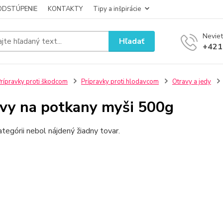
ODSTÚPENIE
KONTAKTY
Tipy a inšpirácie
Neviet
Hľadať
+421
rípravky proti škodcom
Prípravky proti hlodavcom
Otravy a jedy
vy na potkany myši 500g
ategórii nebol nájdený žiadny tovar.