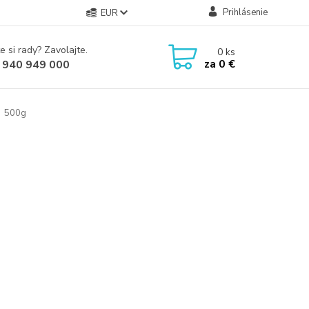
Prihlásenie
EUR
e si rady? Zavolajte.
0
ks
za
0 €
 940 949 000
500g