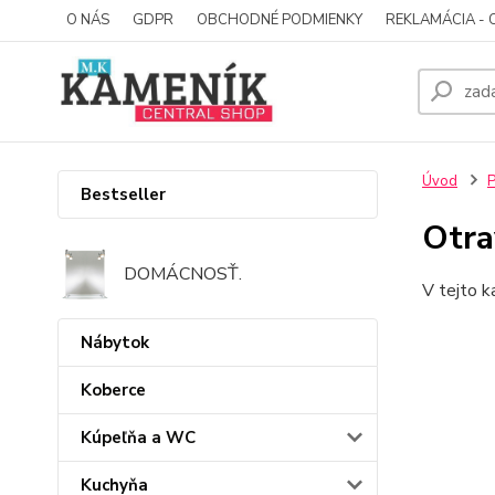
O NÁS
GDPR
OBCHODNÉ PODMIENKY
REKLAMÁCIA - 
Úvod
P
Bestseller
Otra
DOMÁCNOSŤ.
V tejto k
Nábytok
Koberce
Kúpeľňa a WC
Kuchyňa