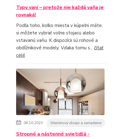
Typy vaní – pretože nie každá vaňa je
rovnaká!
Podľa toho, koľko miesta v kúpeľni máte,
si môžete vybrať voľne stojacu alebo
vstavanú vaňu. K dispozícii sú rohové a
obdĺžnikové modely. Vďaka tomu s...
čítať
celé
06.10.2023
Interiérový dizajn a zariadenie
Stropné a nástenné svietidlá -