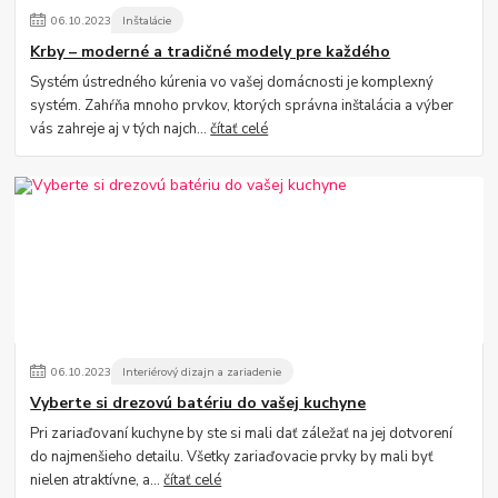
06
.
10
.
2023
Inštalácie
Krby – moderné a tradičné modely pre každého
Systém ústredného kúrenia vo vašej domácnosti je komplexný
systém. Zahŕňa mnoho prvkov, ktorých správna inštalácia a výber
vás zahreje aj v tých najch...
čítať celé
06
.
10
.
2023
Interiérový dizajn a zariadenie
Vyberte si drezovú batériu do vašej kuchyne
Pri zariaďovaní kuchyne by ste si mali dať záležať na jej dotvorení
do najmenšieho detailu. Všetky zariaďovacie prvky by mali byť
nielen atraktívne, a...
čítať celé