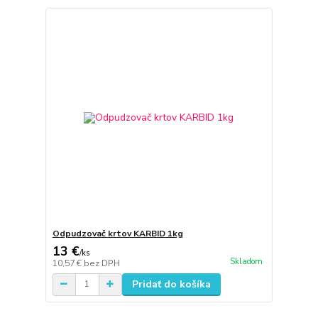
Odpudzovač krtov KARBID 1kg
13 €
/
ks
Skladom
10,57 €
bez DPH
Pridať do košíka