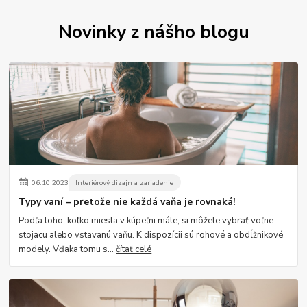
Novinky z nášho blogu
06
.
10
.
2023
Interiérový dizajn a zariadenie
Typy vaní – pretože nie každá vaňa je rovnaká!
Podľa toho, koľko miesta v kúpeľni máte, si môžete vybrať voľne
stojacu alebo vstavanú vaňu. K dispozícii sú rohové a obdĺžnikové
modely. Vďaka tomu s...
čítať celé