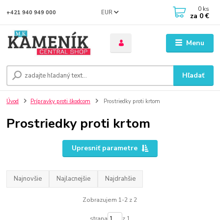
0
ks
EUR
+421 940 949 000
za
0 €
Menu
Hľadať
Úvod
Prípravky proti škodcom
Prostriedky proti krtom
Prostriedky proti krtom
Upresniť parametre
Najnovšie
Najlacnejšie
Najdrahšie
Zobrazujem 1-2 z 2
strana
z 1