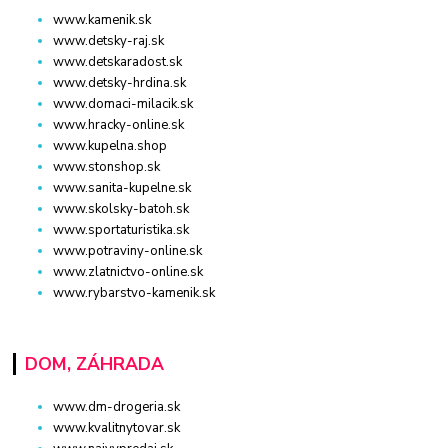
www.kamenik.sk
www.detsky-raj.sk
www.detskaradost.sk
www.detsky-hrdina.sk
www.domaci-milacik.sk
www.hracky-online.sk
www.kupelna.shop
www.stonshop.sk
www.sanita-kupelne.sk
www.skolsky-batoh.sk
www.sportaturistika.sk
www.potraviny-online.sk
www.zlatnictvo-online.sk
www.rybarstvo-kamenik.sk
DOM, ZÁHRADA
www.dm-drogeria.sk
www.kvalitnytovar.sk