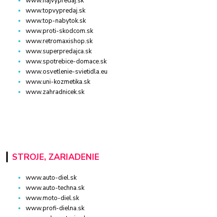
www.najvypredaj.sk
www.topvypredaj.sk
www.top-nabytok.sk
www.proti-skodcom.sk
www.retromaxishop.sk
www.superpredajca.sk
www.spotrebice-domace.sk
www.osvetlenie-svietidla.eu
www.uni-kozmetika.sk
www.zahradnicek.sk
STROJE, ZARIADENIE
www.auto-diel.sk
www.auto-techna.sk
www.moto-diel.sk
www.profi-dielna.sk