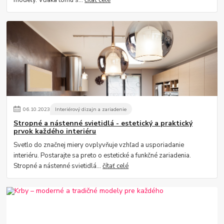
06
.
10
.
2023
Interiérový dizajn a zariadenie
Stropné a nástenné svietidlá - estetický a praktický
prvok každého interiéru
Svetlo do značnej miery ovplyvňuje vzhľad a usporiadanie
interiéru. Postarajte sa preto o estetické a funkčné zariadenia.
Stropné a nástenné svietidlá...
čítať celé