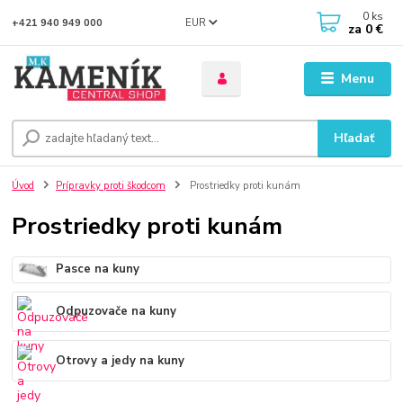
0
ks
EUR
+421 940 949 000
za
0 €
Menu
Hľadať
Úvod
Prípravky proti škodcom
Prostriedky proti kunám
Prostriedky proti kunám
Pasce na kuny
Odpuzovače na kuny
Otrovy a jedy na kuny