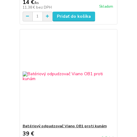
14 €
/
ks
Skladom
11,38 €
bez DPH
Pridať do košíka
Batériový odpudzovač Viano OB1 proti kunám
39 €