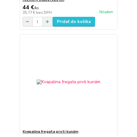
44 €
/
ks
Skladom
35,77 €
bez DPH
Pridať do košíka
Kvapalina fregata proti kunám