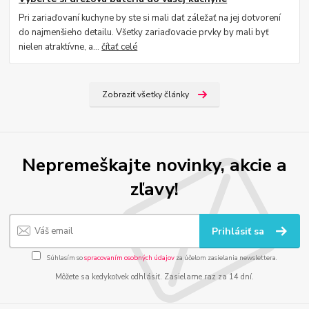
Pri zariaďovaní kuchyne by ste si mali dať záležať na jej dotvorení
do najmenšieho detailu. Všetky zariaďovacie prvky by mali byť
nielen atraktívne, a...
čítať celé
Zobraziť všetky články
Nepremeškajte novinky, akcie a
zľavy!
Prihlásiť sa
Súhlasím so
spracovaním osobných údajov
za účelom zasielania newslettera.
Môžete sa kedykoľvek odhlásiť. Zasielame raz za 14 dní.