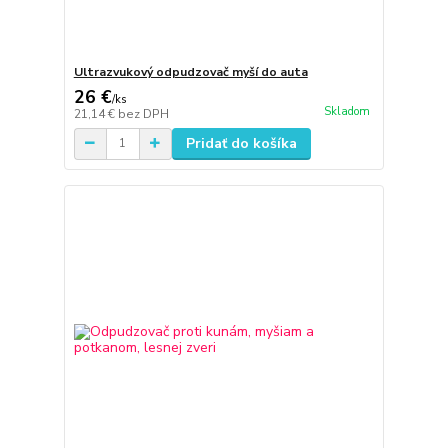
Ultrazvukový odpudzovač myší do auta
26 €
/
ks
Skladom
21,14 €
bez DPH
Pridať do košíka