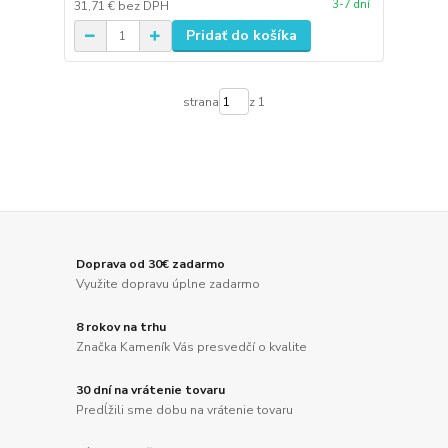
3-7 dní
31,71 €
bez DPH
Pridať do košíka
strana
z 1
Doprava od 30€ zadarmo
Využite dopravu úplne zadarmo
8 rokov na trhu
Značka Kameník Vás presvedčí o kvalite
30 dní na vrátenie tovaru
Predĺžili sme dobu na vrátenie tovaru