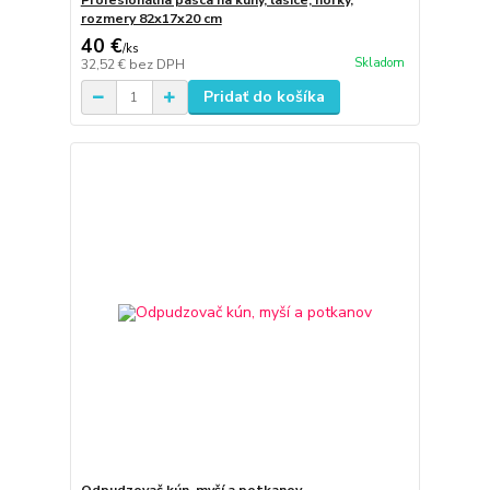
Profesionálna pasca na kuny, lasice, norky,
rozmery 82x17x20 cm
40 €
/
ks
Skladom
32,52 €
bez DPH
Pridať do košíka
Odpudzovač kún, myší a potkanov