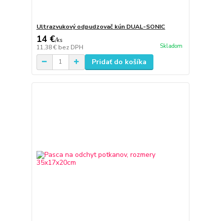
Ultrazvukový odpudzovač kún DUAL-SONIC
14 €
/
ks
Skladom
11,38 €
bez DPH
Pridať do košíka