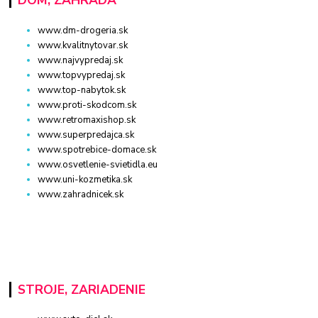
www.dm-drogeria.sk
www.kvalitnytovar.sk
www.najvypredaj.sk
www.topvypredaj.sk
www.top-nabytok.sk
www.proti-skodcom.sk
www.retromaxishop.sk
www.superpredajca.sk
www.spotrebice-domace.sk
www.osvetlenie-svietidla.eu
www.uni-kozmetika.sk
www.zahradnicek.sk
STROJE, ZARIADENIE