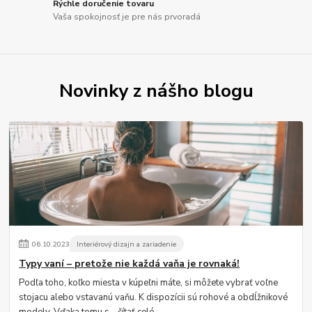
Rýchle doručenie tovaru
Vaša spokojnosť je pre nás prvoradá
Novinky z nášho blogu
06
.
10
.
2023
Interiérový dizajn a zariadenie
Typy vaní – pretože nie každá vaňa je rovnaká!
Podľa toho, koľko miesta v kúpeľni máte, si môžete vybrať voľne
stojacu alebo vstavanú vaňu. K dispozícii sú rohové a obdĺžnikové
modely. Vďaka tomu s...
čítať celé