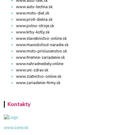
www.auto-diel.sk
www.auto-techna.sk
www.moto-diel.sk
www.profi-dielna.sk
www.polno-stroje.sk
www.krby-kotly.sk
www.stavebnictvo-online.sk
www.maxiobchod-naradie.sk
www.moto-prislusenstvo.sk
www.firemne-zariadenie.sk
www.nahradnediely.online
www.uni-zdrav.sk
www.zlatnictvo-online.sk
www.zariadenie-firmy.sk
Kontakty
www.zone.sk