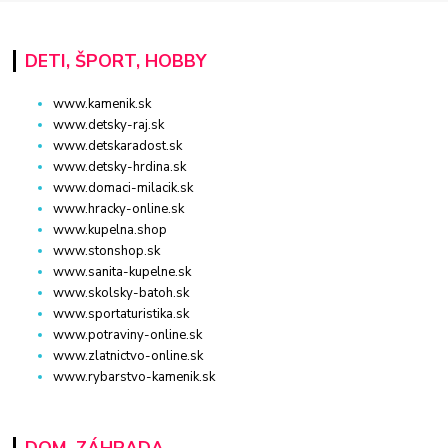
DETI, ŠPORT, HOBBY
www.kamenik.sk
www.detsky-raj.sk
www.detskaradost.sk
www.detsky-hrdina.sk
www.domaci-milacik.sk
www.hracky-online.sk
www.kupelna.shop
www.stonshop.sk
www.sanita-kupelne.sk
www.skolsky-batoh.sk
www.sportaturistika.sk
www.potraviny-online.sk
www.zlatnictvo-online.sk
www.rybarstvo-kamenik.sk
DOM, ZÁHRADA