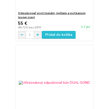
Odpudzovač proti kunám, myšiam a potkanom,
lesnej zveri
55 €
3-7 dní
44,72 €
bez DPH
Pridať do košíka