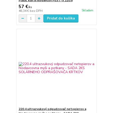
Plašič kún a hlodavcov PEST-X 220.6
57 €
/
ks
Skladom
46,34 €
bez DPH
Pridať do košíka
220.4 ultrazvukový odpudzovač netopierov a