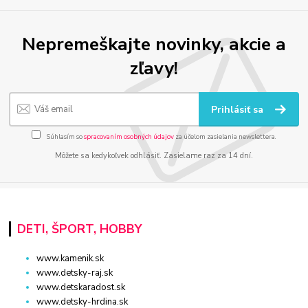
Nepremeškajte novinky, akcie a
zľavy!
Prihlásiť sa
Súhlasím so
spracovaním osobných údajov
za účelom zasielania newslettera.
Môžete sa kedykoľvek odhlásiť. Zasielame raz za 14 dní.
DETI, ŠPORT, HOBBY
www.kamenik.sk
www.detsky-raj.sk
www.detskaradost.sk
www.detsky-hrdina.sk