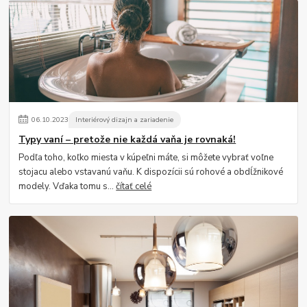
06
.
10
.
2023
Interiérový dizajn a zariadenie
Typy vaní – pretože nie každá vaňa je rovnaká!
Podľa toho, koľko miesta v kúpeľni máte, si môžete vybrať voľne
stojacu alebo vstavanú vaňu. K dispozícii sú rohové a obdĺžnikové
modely. Vďaka tomu s...
čítať celé