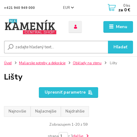
0
ks
EUR
+421 940 949 000
za
0 €
Menu
Hľadať
Úvod
Maliarske potreby a dekorácie
Obklady na stenu
Lišty
Lišty
Upresniť parametre
Najnovšie
Najlacnejšie
Najdrahšie
Zobrazujem 1-20 z 59
strana
z 3
ďalšie