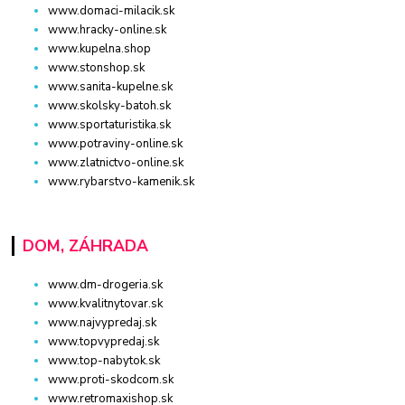
www.domaci-milacik.sk
www.hracky-online.sk
www.kupelna.shop
www.stonshop.sk
www.sanita-kupelne.sk
www.skolsky-batoh.sk
www.sportaturistika.sk
www.potraviny-online.sk
www.zlatnictvo-online.sk
www.rybarstvo-kamenik.sk
DOM, ZÁHRADA
www.dm-drogeria.sk
www.kvalitnytovar.sk
www.najvypredaj.sk
www.topvypredaj.sk
www.top-nabytok.sk
www.proti-skodcom.sk
www.retromaxishop.sk