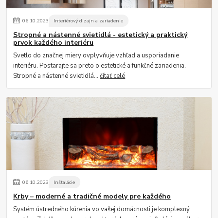
06
.
10
.
2023
Interiérový dizajn a zariadenie
Stropné a nástenné svietidlá - estetický a praktický
prvok každého interiéru
Svetlo do značnej miery ovplyvňuje vzhľad a usporiadanie
interiéru. Postarajte sa preto o estetické a funkčné zariadenia.
Stropné a nástenné svietidlá...
čítať celé
06
.
10
.
2023
Inštalácie
Krby – moderné a tradičné modely pre každého
Systém ústredného kúrenia vo vašej domácnosti je komplexný