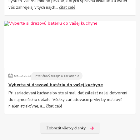
systém. Zahŕňa mnoho prvkov, ktorých správna inštalácia a výber
vás zahreje aj v tých najch...
čítať celé
06
.
10
.
2023
Interiérový dizajn a zariadenie
Vyberte si drezovú batériu do vašej kuchyne
Pri zariaďovaní kuchyne by ste si mali dať záležať na jej dotvorení
do najmenšieho detailu. Všetky zariaďovacie prvky by mali byť
nielen atraktívne, a...
čítať celé
Zobraziť všetky články