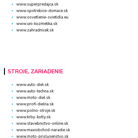
www.superpredajca.sk
www.spotrebice-domace.sk
www.osvetlenie-svietidla.eu
www.uni-kozmetika.sk
www.zahradnicek.sk
STROJE, ZARIADENIE
www.auto-diel.sk
www.auto-techna.sk
www.moto-diel.sk
www.profi-dielna.sk
www.polno-stroje.sk
www.krby-kotly.sk
www.stavebnictvo-online.sk
www.maxiobchod-naradie.sk
www.moto-prislusenstvo.sk