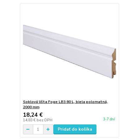
Soklová lišta Foge LB3 80 L, biela polomatná,
2000 mm
18,24 €
3-7 dní
14,83 €
bez DPH
Pridať do košíka