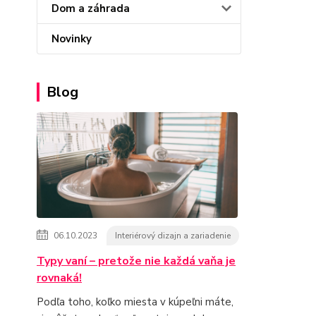
Dom a záhrada
Novinky
Blog
06.10.2023
Interiérový dizajn a zariadenie
Typy vaní – pretože nie každá vaňa je
rovnaká!
Podľa toho, koľko miesta v kúpeľni máte,