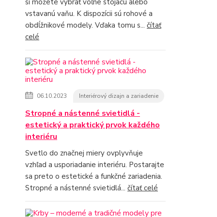
si môžete vybrať voľne stojacu alebo
vstavanú vaňu. K dispozícii sú rohové a
obdĺžnikové modely. Vďaka tomu s...
čítať
celé
06.10.2023
Interiérový dizajn a zariadenie
Stropné a nástenné svietidlá -
estetický a praktický prvok každého
interiéru
Svetlo do značnej miery ovplyvňuje
vzhľad a usporiadanie interiéru. Postarajte
sa preto o estetické a funkčné zariadenia.
Stropné a nástenné svietidlá...
čítať celé