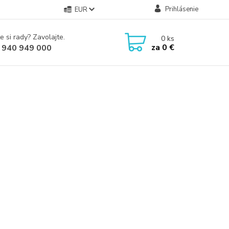
Prihlásenie
EUR
e si rady? Zavolajte.
0
ks
za
0 €
 940 949 000