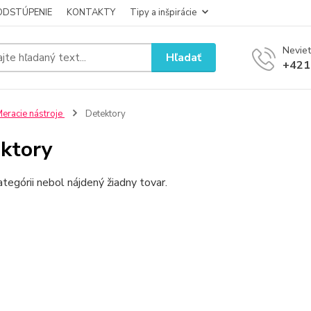
ODSTÚPENIE
KONTAKTY
Tipy a inšpirácie
Neviet
Hľadať
+421
eracie nástroje
Detektory
ktory
ategórii nebol nájdený žiadny tovar.