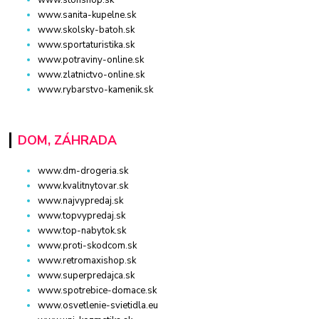
www.stonshop.sk
www.sanita-kupelne.sk
www.skolsky-batoh.sk
www.sportaturistika.sk
www.potraviny-online.sk
www.zlatnictvo-online.sk
www.rybarstvo-kamenik.sk
DOM, ZÁHRADA
www.dm-drogeria.sk
www.kvalitnytovar.sk
www.najvypredaj.sk
www.topvypredaj.sk
www.top-nabytok.sk
www.proti-skodcom.sk
www.retromaxishop.sk
www.superpredajca.sk
www.spotrebice-domace.sk
www.osvetlenie-svietidla.eu