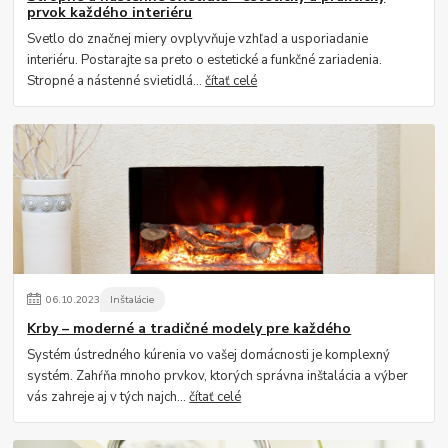
prvok každého interiéru
Svetlo do značnej miery ovplyvňuje vzhľad a usporiadanie
interiéru. Postarajte sa preto o estetické a funkčné zariadenia.
Stropné a nástenné svietidlá...
čítať celé
06
.
10
.
2023
Inštalácie
Krby – moderné a tradičné modely pre každého
Systém ústredného kúrenia vo vašej domácnosti je komplexný
systém. Zahŕňa mnoho prvkov, ktorých správna inštalácia a výber
vás zahreje aj v tých najch...
čítať celé