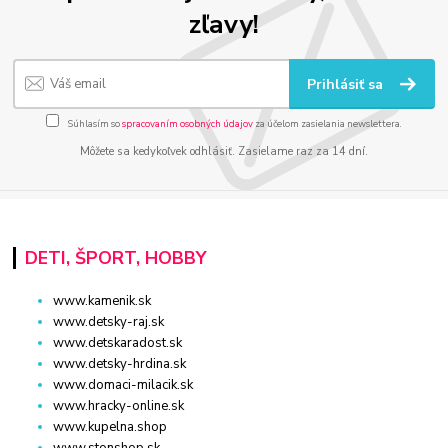
zľavy!
Prihlásiť sa
Súhlasím so
spracovaním osobných údajov
za účelom zasielania newslettera.
Môžete sa kedykoľvek odhlásiť. Zasielame raz za 14 dní.
DETI, ŠPORT, HOBBY
www.kamenik.sk
www.detsky-raj.sk
www.detskaradost.sk
www.detsky-hrdina.sk
www.domaci-milacik.sk
www.hracky-online.sk
www.kupelna.shop