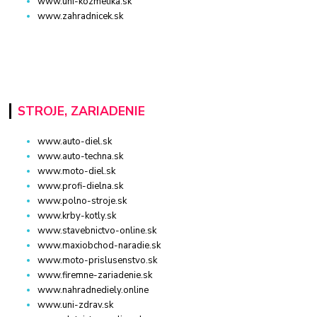
www.uni-kozmetika.sk
www.zahradnicek.sk
STROJE, ZARIADENIE
www.auto-diel.sk
www.auto-techna.sk
www.moto-diel.sk
www.profi-dielna.sk
www.polno-stroje.sk
www.krby-kotly.sk
www.stavebnictvo-online.sk
www.maxiobchod-naradie.sk
www.moto-prislusenstvo.sk
www.firemne-zariadenie.sk
www.nahradnediely.online
www.uni-zdrav.sk