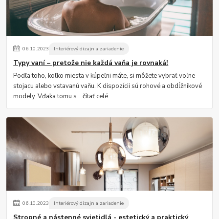
06
.
10
.
2023
Interiérový dizajn a zariadenie
Typy vaní – pretože nie každá vaňa je rovnaká!
Podľa toho, koľko miesta v kúpeľni máte, si môžete vybrať voľne
stojacu alebo vstavanú vaňu. K dispozícii sú rohové a obdĺžnikové
modely. Vďaka tomu s...
čítať celé
06
.
10
.
2023
Interiérový dizajn a zariadenie
Stropné a nástenné svietidlá - estetický a praktický