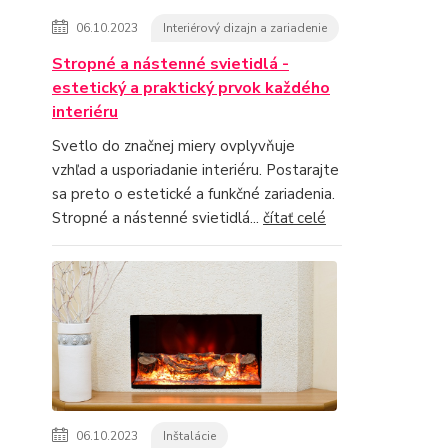
06.10.2023
Interiérový dizajn a zariadenie
Stropné a nástenné svietidlá -
estetický a praktický prvok každého
interiéru
Svetlo do značnej miery ovplyvňuje
vzhľad a usporiadanie interiéru. Postarajte
sa preto o estetické a funkčné zariadenia.
Stropné a nástenné svietidlá...
čítať celé
06.10.2023
Inštalácie