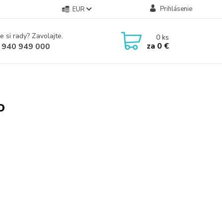
Prihlásenie
EUR
e si rady? Zavolajte.
0
ks
za
0 €
 940 949 000
o