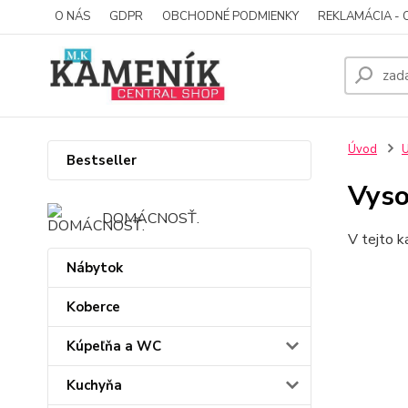
O NÁS
GDPR
OBCHODNÉ PODMIENKY
REKLAMÁCIA - 
Úvod
U
Bestseller
Vyso
DOMÁCNOSŤ.
V tejto k
Nábytok
Koberce
Kúpeľňa a WC
Kuchyňa