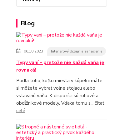
Blog
06.10.2023
Interiérový dizajn a zariadenie
Typy vaní – pretože nie každá vaňa je
rovnaká!
Podľa toho, koľko miesta v kúpeľni máte,
si môžete vybrať voľne stojacu alebo
vstavanú vaňu. K dispozícii sú rohové a
obdĺžnikové modely. Vďaka tomu s...
čítať
celé