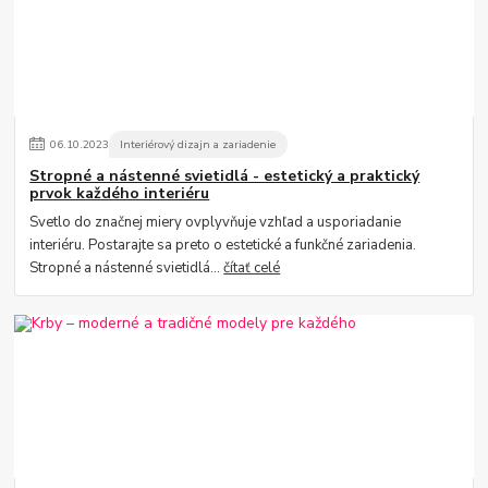
06
.
10
.
2023
Interiérový dizajn a zariadenie
Stropné a nástenné svietidlá - estetický a praktický
prvok každého interiéru
Svetlo do značnej miery ovplyvňuje vzhľad a usporiadanie
interiéru. Postarajte sa preto o estetické a funkčné zariadenia.
Stropné a nástenné svietidlá...
čítať celé