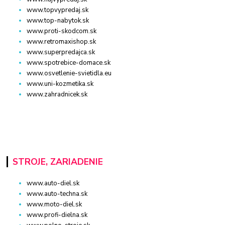
www.topvypredaj.sk
www.top-nabytok.sk
www.proti-skodcom.sk
www.retromaxishop.sk
www.superpredajca.sk
www.spotrebice-domace.sk
www.osvetlenie-svietidla.eu
www.uni-kozmetika.sk
www.zahradnicek.sk
STROJE, ZARIADENIE
www.auto-diel.sk
www.auto-techna.sk
www.moto-diel.sk
www.profi-dielna.sk