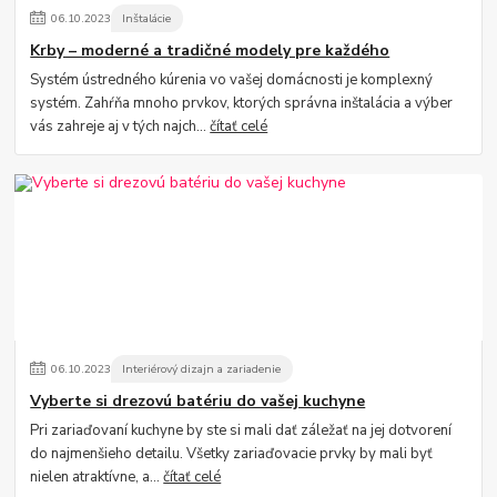
06
.
10
.
2023
Inštalácie
Krby – moderné a tradičné modely pre každého
Systém ústredného kúrenia vo vašej domácnosti je komplexný
systém. Zahŕňa mnoho prvkov, ktorých správna inštalácia a výber
vás zahreje aj v tých najch...
čítať celé
06
.
10
.
2023
Interiérový dizajn a zariadenie
Vyberte si drezovú batériu do vašej kuchyne
Pri zariaďovaní kuchyne by ste si mali dať záležať na jej dotvorení
do najmenšieho detailu. Všetky zariaďovacie prvky by mali byť
nielen atraktívne, a...
čítať celé