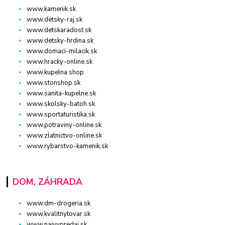
www.kamenik.sk
www.detsky-raj.sk
www.detskaradost.sk
www.detsky-hrdina.sk
www.domaci-milacik.sk
www.hracky-online.sk
www.kupelna.shop
www.stonshop.sk
www.sanita-kupelne.sk
www.skolsky-batoh.sk
www.sportaturistika.sk
www.potraviny-online.sk
www.zlatnictvo-online.sk
www.rybarstvo-kamenik.sk
DOM, ZÁHRADA
www.dm-drogeria.sk
www.kvalitnytovar.sk
www.najvypredaj.sk