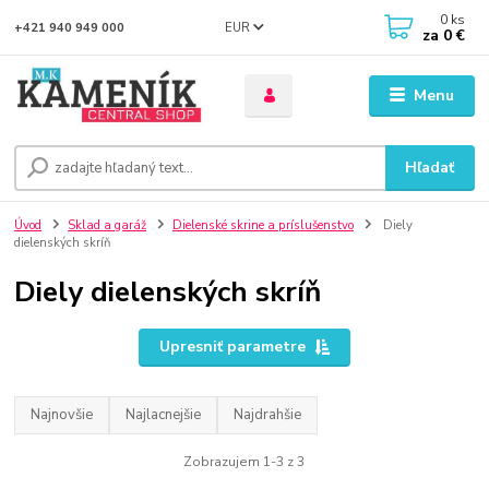
0
ks
EUR
+421 940 949 000
za
0 €
Menu
Hľadať
Úvod
Sklad a garáž
Dielenské skrine a príslušenstvo
Diely
dielenských skríň
Diely dielenských skríň
Upresniť parametre
Najnovšie
Najlacnejšie
Najdrahšie
Zobrazujem 1-3 z 3