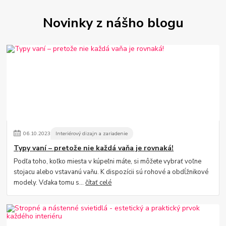
Novinky z nášho blogu
06
.
10
.
2023
Interiérový dizajn a zariadenie
Typy vaní – pretože nie každá vaňa je rovnaká!
Podľa toho, koľko miesta v kúpeľni máte, si môžete vybrať voľne
stojacu alebo vstavanú vaňu. K dispozícii sú rohové a obdĺžnikové
modely. Vďaka tomu s...
čítať celé