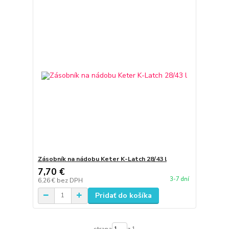
Zásobník na nádobu Keter K-Latch 28/43 l
7,70 €
3-7 dní
6,26 €
bez DPH
Pridať do košíka
strana
z 1