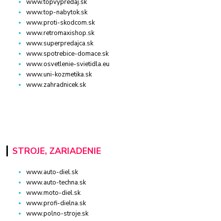
www.topvypredaj.sk
www.top-nabytok.sk
www.proti-skodcom.sk
www.retromaxishop.sk
www.superpredajca.sk
www.spotrebice-domace.sk
www.osvetlenie-svietidla.eu
www.uni-kozmetika.sk
www.zahradnicek.sk
STROJE, ZARIADENIE
www.auto-diel.sk
www.auto-techna.sk
www.moto-diel.sk
www.profi-dielna.sk
www.polno-stroje.sk