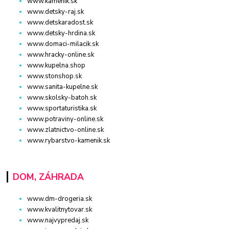
www.kamenik.sk
www.detsky-raj.sk
www.detskaradost.sk
www.detsky-hrdina.sk
www.domaci-milacik.sk
www.hracky-online.sk
www.kupelna.shop
www.stonshop.sk
www.sanita-kupelne.sk
www.skolsky-batoh.sk
www.sportaturistika.sk
www.potraviny-online.sk
www.zlatnictvo-online.sk
www.rybarstvo-kamenik.sk
DOM, ZÁHRADA
www.dm-drogeria.sk
www.kvalitnytovar.sk
www.najvypredaj.sk