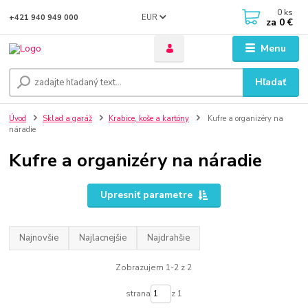
0
ks
EUR
+421 940 949 000
za
0 €
Menu
Hľadať
Úvod
Sklad a garáž
Krabice, koše a kartóny
Kufre a organizéry na
náradie
Kufre a organizéry na náradie
Upresniť parametre
Najnovšie
Najlacnejšie
Najdrahšie
Zobrazujem 1-2 z 2
strana
z 1