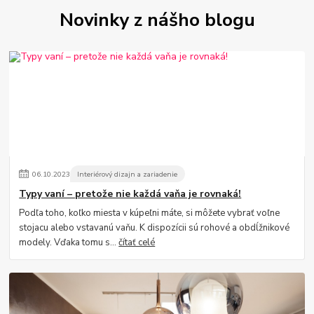
Novinky z nášho blogu
06
.
10
.
2023
Interiérový dizajn a zariadenie
Typy vaní – pretože nie každá vaňa je rovnaká!
Podľa toho, koľko miesta v kúpeľni máte, si môžete vybrať voľne
stojacu alebo vstavanú vaňu. K dispozícii sú rohové a obdĺžnikové
modely. Vďaka tomu s...
čítať celé