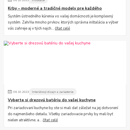
06
.
10
.
2023
Inštalácie
Krby – moderné a tradičné modely pre každého
Systém ústredného kúrenia vo vašej domácnosti je komplexný
systém. Zahŕňa mnoho prvkov, ktorých správna inštalácia a výber
vás zahreje aj v tých najch...
čítať celé
06
.
10
.
2023
Interiérový dizajn a zariadenie
Vyberte si drezovú batériu do vašej kuchyne
Pri zariaďovaní kuchyne by ste si mali dať záležať na jej dotvorení
do najmenšieho detailu. Všetky zariaďovacie prvky by mali byť
nielen atraktívne, a...
čítať celé