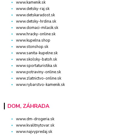
www.kamenik.sk
www.detsky-raj.sk
www.detskaradost.sk
www.detsky-hrdina.sk
www.domaci-milacik.sk
www.hracky-online.sk
www.kupelna.shop
www.stonshop.sk
www.sanita-kupelne.sk
www.skolsky-batoh.sk
www.sportaturistika.sk
www.potraviny-online.sk
www.zlatnictvo-online.sk
www.rybarstvo-kamenik.sk
DOM, ZÁHRADA
www.dm-drogeria.sk
www.kvalitnytovar.sk
www.najvypredaj.sk