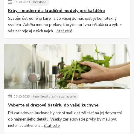
06
.
10
.
2023
Inštalácie
Krby – moderné a tradičné modely pre každého
Systém ústredného kúrenia vo vašej domácnosti je komplexný
systém. Zahŕňa mnoho prvkov, ktorých správna inštalácia a výber
vás zahreje aj v tých najch...
čítať celé
06
.
10
.
2023
Interiérový dizajn a zariadenie
Vyberte si drezovú batériu do vašej kuchyne
Pri zariaďovaní kuchyne by ste si mali dať záležať na jej dotvorení
do najmenšieho detailu. Všetky zariaďovacie prvky by mali byť
nielen atraktívne, a...
čítať celé