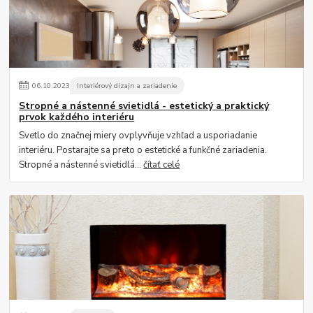
06
.
10
.
2023
Interiérový dizajn a zariadenie
Stropné a nástenné svietidlá - estetický a praktický
prvok každého interiéru
Svetlo do značnej miery ovplyvňuje vzhľad a usporiadanie
interiéru. Postarajte sa preto o estetické a funkčné zariadenia.
Stropné a nástenné svietidlá...
čítať celé