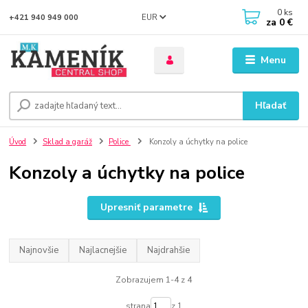
0
ks
EUR
+421 940 949 000
za
0 €
Menu
Hľadať
Úvod
Sklad a garáž
Police
Konzoly a úchytky na police
Konzoly a úchytky na police
Upresniť parametre
Najnovšie
Najlacnejšie
Najdrahšie
Zobrazujem 1-4 z 4
strana
z 1