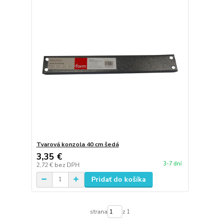
Tvarová konzola 40 cm šedá
3,35 €
3-7 dní
2,72 €
bez DPH
Pridať do košíka
strana
z 1