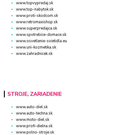
www.topvypredaj.sk
www.top-nabytok.sk
www.proti-skodcom.sk
www.retromaxishop.sk
www.superpredajca.sk
www.spotrebice-domace.sk
www.osvetlenie-svietidla.eu
www.uni-kozmetika.sk
www.zahradnicek.sk
STROJE, ZARIADENIE
www.auto-diel.sk
www.auto-techna.sk
www.moto-diel.sk
www.profi-dielna.sk
www.polno-stroje.sk