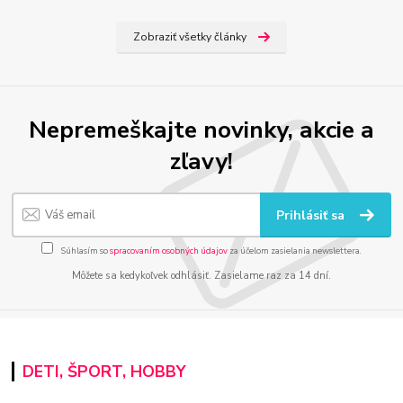
Zobraziť všetky články
Nepremeškajte novinky, akcie a
zľavy!
Prihlásiť sa
Súhlasím so
spracovaním osobných údajov
za účelom zasielania newslettera.
Môžete sa kedykoľvek odhlásiť. Zasielame raz za 14 dní.
DETI, ŠPORT, HOBBY