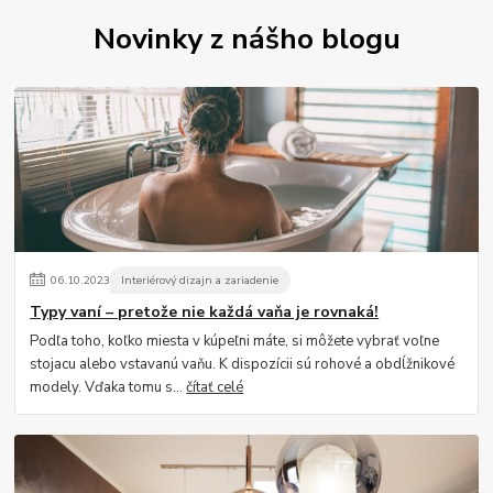
Novinky z nášho blogu
06
.
10
.
2023
Interiérový dizajn a zariadenie
Typy vaní – pretože nie každá vaňa je rovnaká!
Podľa toho, koľko miesta v kúpeľni máte, si môžete vybrať voľne
stojacu alebo vstavanú vaňu. K dispozícii sú rohové a obdĺžnikové
modely. Vďaka tomu s...
čítať celé