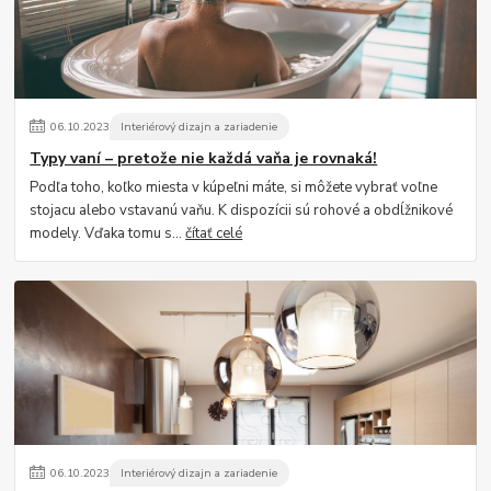
06
.
10
.
2023
Interiérový dizajn a zariadenie
Typy vaní – pretože nie každá vaňa je rovnaká!
Podľa toho, koľko miesta v kúpeľni máte, si môžete vybrať voľne
stojacu alebo vstavanú vaňu. K dispozícii sú rohové a obdĺžnikové
modely. Vďaka tomu s...
čítať celé
06
.
10
.
2023
Interiérový dizajn a zariadenie