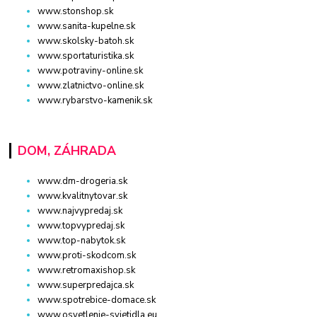
www.stonshop.sk
www.sanita-kupelne.sk
www.skolsky-batoh.sk
www.sportaturistika.sk
www.potraviny-online.sk
www.zlatnictvo-online.sk
www.rybarstvo-kamenik.sk
DOM, ZÁHRADA
www.dm-drogeria.sk
www.kvalitnytovar.sk
www.najvypredaj.sk
www.topvypredaj.sk
www.top-nabytok.sk
www.proti-skodcom.sk
www.retromaxishop.sk
www.superpredajca.sk
www.spotrebice-domace.sk
www.osvetlenie-svietidla.eu