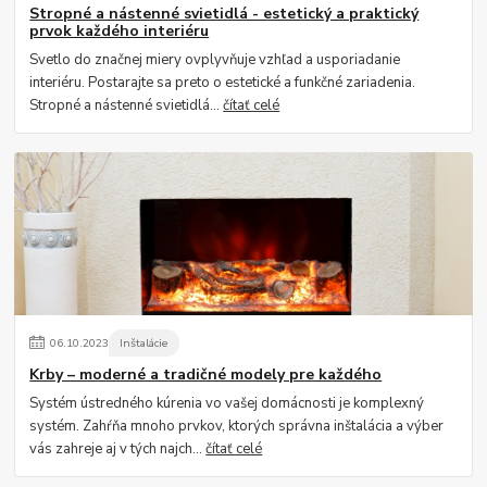
Stropné a nástenné svietidlá - estetický a praktický
prvok každého interiéru
Svetlo do značnej miery ovplyvňuje vzhľad a usporiadanie
interiéru. Postarajte sa preto o estetické a funkčné zariadenia.
Stropné a nástenné svietidlá...
čítať celé
06
.
10
.
2023
Inštalácie
Krby – moderné a tradičné modely pre každého
Systém ústredného kúrenia vo vašej domácnosti je komplexný
systém. Zahŕňa mnoho prvkov, ktorých správna inštalácia a výber
vás zahreje aj v tých najch...
čítať celé