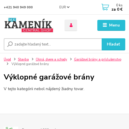
0
ks
EUR
+421 940 949 000
za
0 €
Menu
Hľadať
Úvod
Stavba
Okná, dvere a schody
Garážové brány a príslušenstvo
Výklopné garážové brány
Výklopné garážové brány
V tejto kategórii nebol nájdený žiadny tovar.