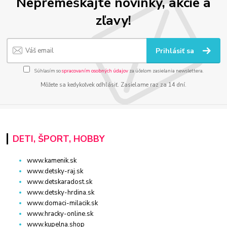
Nepremeškajte novinky, akcie a
zľavy!
Prihlásiť sa
Súhlasím so
spracovaním osobných údajov
za účelom zasielania newslettera.
Môžete sa kedykoľvek odhlásiť. Zasielame raz za 14 dní.
DETI, ŠPORT, HOBBY
www.kamenik.sk
www.detsky-raj.sk
www.detskaradost.sk
www.detsky-hrdina.sk
www.domaci-milacik.sk
www.hracky-online.sk
www.kupelna.shop