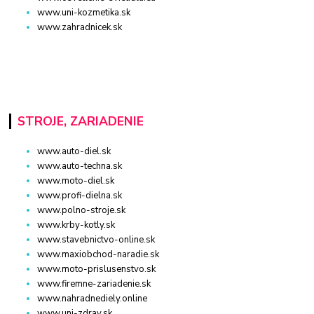
www.uni-kozmetika.sk
www.zahradnicek.sk
STROJE, ZARIADENIE
www.auto-diel.sk
www.auto-techna.sk
www.moto-diel.sk
www.profi-dielna.sk
www.polno-stroje.sk
www.krby-kotly.sk
www.stavebnictvo-online.sk
www.maxiobchod-naradie.sk
www.moto-prislusenstvo.sk
www.firemne-zariadenie.sk
www.nahradnediely.online
www.uni-zdrav.sk