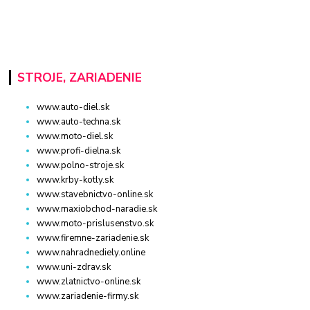
STROJE, ZARIADENIE
www.auto-diel.sk
www.auto-techna.sk
www.moto-diel.sk
www.profi-dielna.sk
www.polno-stroje.sk
www.krby-kotly.sk
www.stavebnictvo-online.sk
www.maxiobchod-naradie.sk
www.moto-prislusenstvo.sk
www.firemne-zariadenie.sk
www.nahradnediely.online
www.uni-zdrav.sk
www.zlatnictvo-online.sk
www.zariadenie-firmy.sk