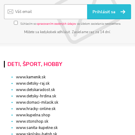
Prihlásiť sa
Súhlasím so
spracovaním osobných údajov
za účelom zasielania newslettera.
Môžete sa kedykoľvek odhlásiť. Zasielame raz za 14 dní.
DETI, ŠPORT, HOBBY
www.kamenik.sk
www.detsky-raj.sk
www.detskaradost.sk
www.detsky-hrdina.sk
www.domaci-milacik.sk
www.hracky-online.sk
www.kupelna.shop
www.stonshop.sk
www.sanita-kupelne.sk
www.skolsky-batoh.sk