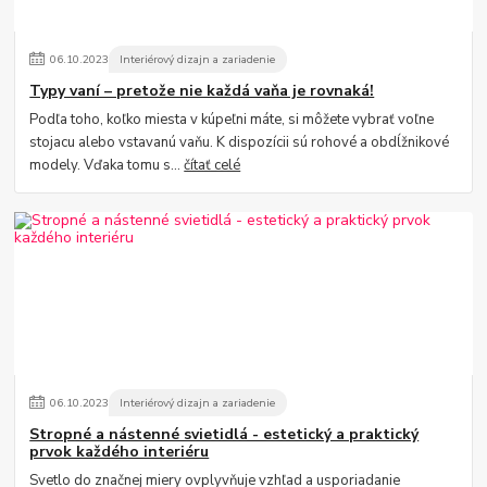
06
.
10
.
2023
Interiérový dizajn a zariadenie
Typy vaní – pretože nie každá vaňa je rovnaká!
Podľa toho, koľko miesta v kúpeľni máte, si môžete vybrať voľne
stojacu alebo vstavanú vaňu. K dispozícii sú rohové a obdĺžnikové
modely. Vďaka tomu s...
čítať celé
06
.
10
.
2023
Interiérový dizajn a zariadenie
Stropné a nástenné svietidlá - estetický a praktický
prvok každého interiéru
Svetlo do značnej miery ovplyvňuje vzhľad a usporiadanie