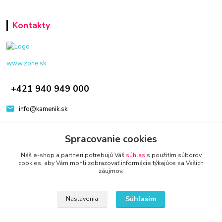
Kontakty
www.zone.sk
+421 940 949 000
info@kamenik.sk
Spracovanie cookies
Náš e-shop a partneri potrebujú Váš
súhlas
s použitím súborov
cookies, aby Vám mohli zobrazovať informácie týkajúce sa Vašich
záujmov.
© 2024 Všetky práva vyhradené KAMENIK.SK
Vytvorené na
Eshop-rychlo.sk
Súhlasím
Nastavenia