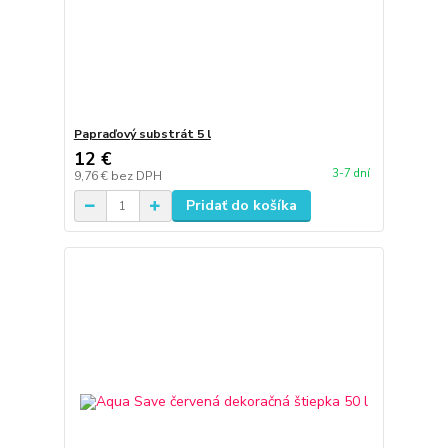
Papraďový substrát 5 l
12 €
3-7 dní
9,76 €
bez DPH
Pridať do košíka