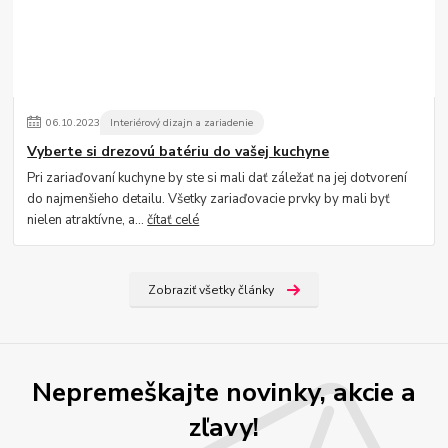
06
.
10
.
2023
Interiérový dizajn a zariadenie
Vyberte si drezovú batériu do vašej kuchyne
Pri zariaďovaní kuchyne by ste si mali dať záležať na jej dotvorení
do najmenšieho detailu. Všetky zariaďovacie prvky by mali byť
nielen atraktívne, a...
čítať celé
Zobraziť všetky články
Nepremeškajte novinky, akcie a
zľavy!