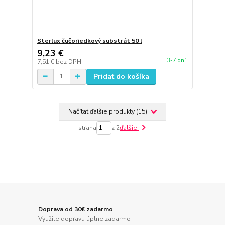
Sterlux čučoriedkový substrát 50 l
9,23 €
3-7 dní
7,51 €
bez DPH
Pridať do košíka
Načítať ďalšie produkty (15)
strana
z 2
ďalšie
Doprava od 30€ zadarmo
Využite dopravu úplne zadarmo