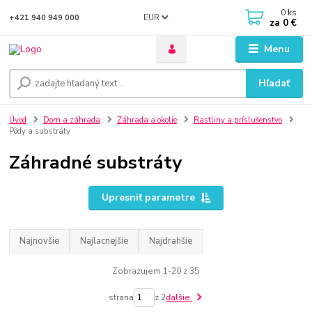
0
ks
EUR
+421 940 949 000
za
0 €
Menu
Hľadať
Úvod
Dom a záhrada
Záhrada a okolie
Rastliny a príslušenstvo
Pôdy a substráty
Záhradné substráty
Upresniť parametre
Najnovšie
Najlacnejšie
Najdrahšie
Zobrazujem 1-20 z 35
strana
z 2
ďalšie