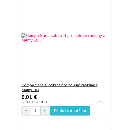
Compo Sana substrát pre zelené rastliny a
palmy 10 l
8,01 €
3-7 dní
6,51 €
bez DPH
Pridať do košíka