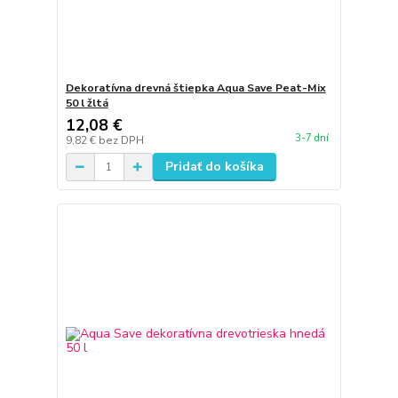
Dekoratívna drevná štiepka Aqua Save Peat-Mix
50 l žltá
12,08 €
3-7 dní
9,82 €
bez DPH
Pridať do košíka