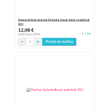
Dekoratívna drevná štiepka Aqua Save oranžová
50 l
12,08 €
3-7 dní
9,82 €
bez DPH
Pridať do košíka