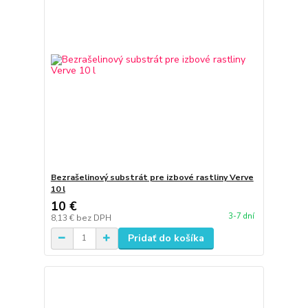
Bezrašelinový substrát pre izbové rastliny Verve
10 l
10 €
3-7 dní
8,13 €
bez DPH
Pridať do košíka