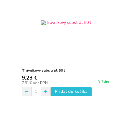
Trávnikový substrát 50 l
9,23 €
3-7 dní
7,51 €
bez DPH
Pridať do košíka