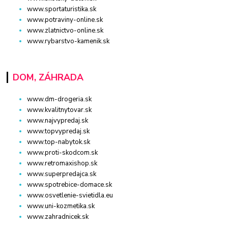
www.sportaturistika.sk
www.potraviny-online.sk
www.zlatnictvo-online.sk
www.rybarstvo-kamenik.sk
DOM, ZÁHRADA
www.dm-drogeria.sk
www.kvalitnytovar.sk
www.najvypredaj.sk
www.topvypredaj.sk
www.top-nabytok.sk
www.proti-skodcom.sk
www.retromaxishop.sk
www.superpredajca.sk
www.spotrebice-domace.sk
www.osvetlenie-svietidla.eu
www.uni-kozmetika.sk
www.zahradnicek.sk