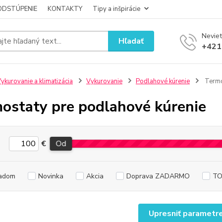
ODSTÚPENIE
KONTAKTY
Tipy a inšpirácie
Neviet
Hľadať
+421
ykurovanie a klimatizácia
Vykurovanie
Podlahové kúrenie
Termo
ostaty pre podlahové kúrenie
€
Od
adom
Novinka
Akcia
Doprava ZADARMO
TO
Upresniť parametr