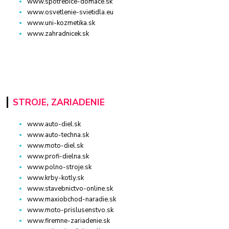
www.spotrebice-domace.sk
www.osvetlenie-svietidla.eu
www.uni-kozmetika.sk
www.zahradnicek.sk
STROJE, ZARIADENIE
www.auto-diel.sk
www.auto-techna.sk
www.moto-diel.sk
www.profi-dielna.sk
www.polno-stroje.sk
www.krby-kotly.sk
www.stavebnictvo-online.sk
www.maxiobchod-naradie.sk
www.moto-prislusenstvo.sk
www.firemne-zariadenie.sk