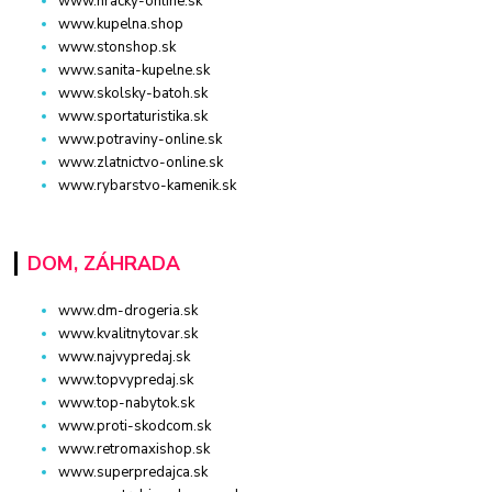
www.hracky-online.sk
www.kupelna.shop
www.stonshop.sk
www.sanita-kupelne.sk
www.skolsky-batoh.sk
www.sportaturistika.sk
www.potraviny-online.sk
www.zlatnictvo-online.sk
www.rybarstvo-kamenik.sk
DOM, ZÁHRADA
www.dm-drogeria.sk
www.kvalitnytovar.sk
www.najvypredaj.sk
www.topvypredaj.sk
www.top-nabytok.sk
www.proti-skodcom.sk
www.retromaxishop.sk
www.superpredajca.sk