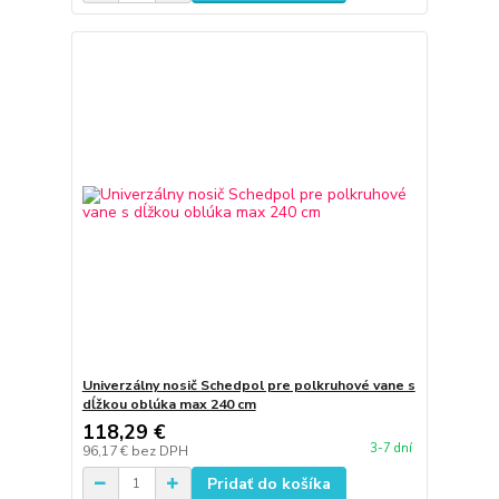
Univerzálny nosič Schedpol pre polkruhové vane s
dĺžkou oblúka max 240 cm
118,29 €
3-7 dní
96,17 €
bez DPH
Pridať do košíka