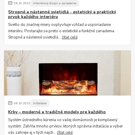
06
.
10
.
2023
Interiérový dizajn a zariadenie
Stropné a nástenné svietidlá - estetický a praktický
prvok každého interiéru
Svetlo do značnej miery ovplyvňuje vzhľad a usporiadanie
interiéru. Postarajte sa preto o estetické a funkčné zariadenia.
Stropné a nástenné svietidlá...
čítať celé
06
.
10
.
2023
Inštalácie
Krby – moderné a tradičné modely pre každého
Systém ústredného kúrenia vo vašej domácnosti je komplexný
systém. Zahŕňa mnoho prvkov, ktorých správna inštalácia a výber
vás zahreje aj v tých najch...
čítať celé