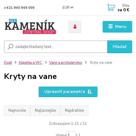
0
ks
EUR
+421 940 949 000
za
0 €
Menu
Hľadať
Úvod
Kúpeľňa a WC
Vane a príslušenstvo
Kryty na vane
Kryty na vane
Upresniť parametre
Najnovšie
Najlacnejšie
Najdrahšie
Zobrazujem 1-11 z 11
strana
z 1