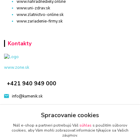
www.nahradnediely.online
www.uni-zdrav.sk
www.zlatnictvo-online.sk
www.zariadenie-firmy.sk
Kontakty
www.zone.sk
+421 940 949 000
info@kamenik.sk
Spracovanie cookies
Náš e-shop a partneri potrebujú Váš
súhlas
s použitím súborov
cookies, aby Vám mohli zobrazovať informácie týkajúce sa Vašich
záujmov.