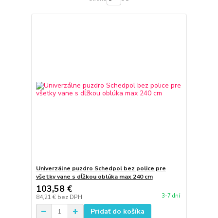
Univerzálne puzdro Schedpol bez police pre
všetky vane s dĺžkou oblúka max 240 cm
103,58 €
3-7 dní
84,21 €
bez DPH
Pridať do košíka