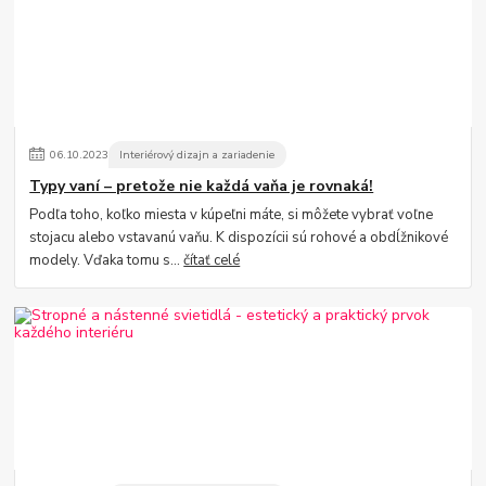
06
.
10
.
2023
Interiérový dizajn a zariadenie
Typy vaní – pretože nie každá vaňa je rovnaká!
Podľa toho, koľko miesta v kúpeľni máte, si môžete vybrať voľne
stojacu alebo vstavanú vaňu. K dispozícii sú rohové a obdĺžnikové
modely. Vďaka tomu s...
čítať celé