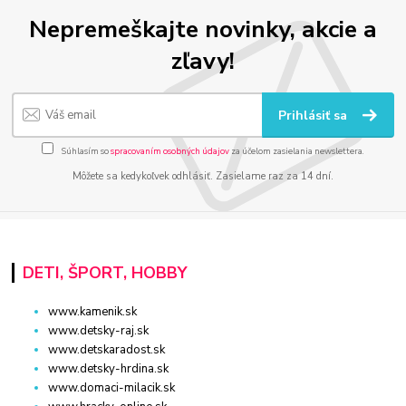
Nepremeškajte novinky, akcie a
zľavy!
Prihlásiť sa
Súhlasím so
spracovaním osobných údajov
za účelom zasielania newslettera.
Môžete sa kedykoľvek odhlásiť. Zasielame raz za 14 dní.
DETI, ŠPORT, HOBBY
www.kamenik.sk
www.detsky-raj.sk
www.detskaradost.sk
www.detsky-hrdina.sk
www.domaci-milacik.sk