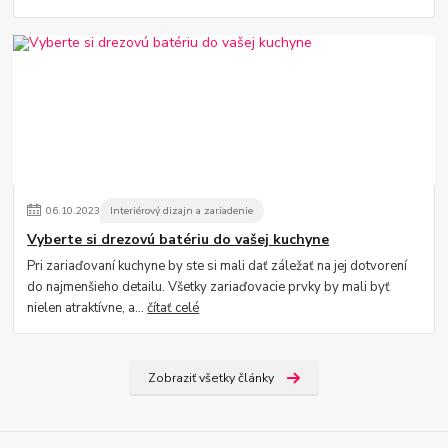
06
.
10
.
2023
Interiérový dizajn a zariadenie
Vyberte si drezovú batériu do vašej kuchyne
Pri zariaďovaní kuchyne by ste si mali dať záležať na jej dotvorení
do najmenšieho detailu. Všetky zariaďovacie prvky by mali byť
nielen atraktívne, a...
čítať celé
Zobraziť všetky články