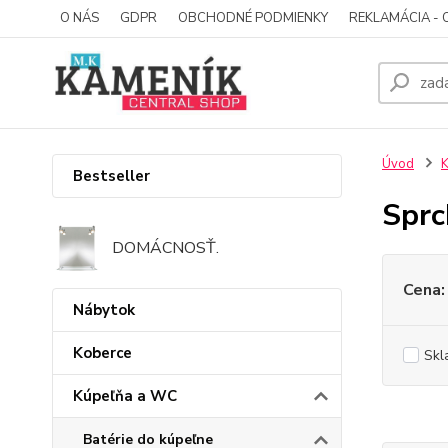
O NÁS
GDPR
OBCHODNÉ PODMIENKY
REKLAMÁCIA - 
Úvod
K
Bestseller
Sprc
DOMÁCNOSŤ.
Cena:
Nábytok
Koberce
Skl
Kúpeľňa a WC
Batérie do kúpeľne