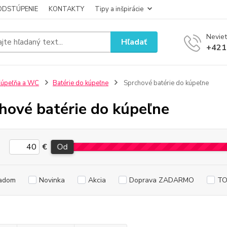
ODSTÚPENIE
KONTAKTY
Tipy a inšpirácie
Neviet
Hľadať
+421
úpeľňa a WC
Batérie do kúpeľne
Sprchové batérie do kúpeľne
hové batérie do kúpeľne
€
Od
adom
Novinka
Akcia
Doprava ZADARMO
TO