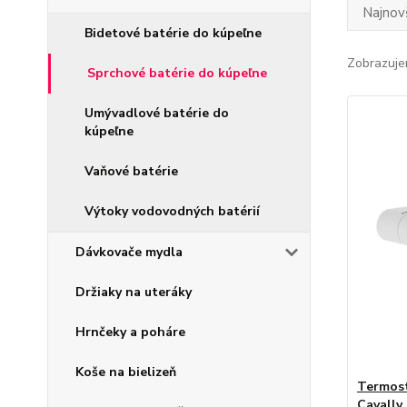
Najnov
Bidetové batérie do kúpeľne
Zobrazuje
Sprchové batérie do kúpeľne
Umývadlové batérie do
kúpeľne
Vaňové batérie
Výtoky vodovodných batérií
Dávkovače mydla
Držiaky na uteráky
Hrnčeky a poháre
Koše na bielizeň
Termost
Cavally 