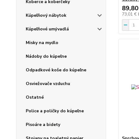
Koberce a koberčeky
89,80
73,01 €
Kúpeľňový nábytok
Kúpeľňové umývadlá
Misky na mydlo
Nádoby do kúpeľne
Odpadkové koše do kúpeľne
Osviežovače vzduchu
Ostatné
Police a poličky do kúpeľne
Pisoáre a bidety
Stojany na toaletný papier
Sprchov