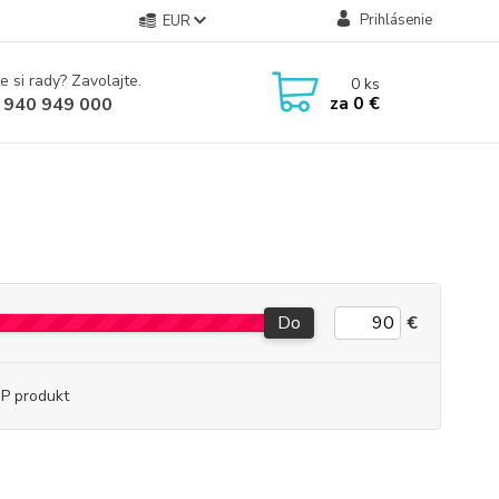
Prihlásenie
EUR
e si rady? Zavolajte.
0
ks
za
0 €
 940 949 000
Do
€
P produkt