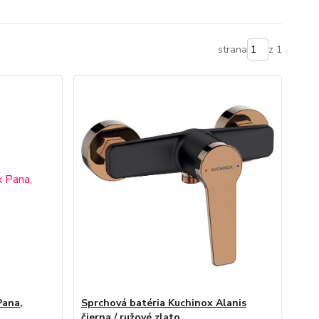
strana
z 1
Pana,
Sprchová batéria Kuchinox Alanis
čierna / ružové zlato