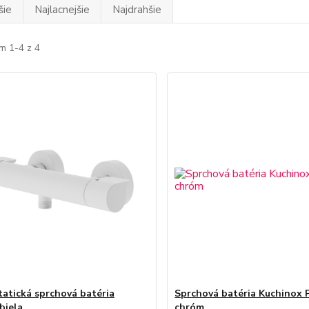
šie
Najlacnejšie
Najdrahšie
m 1-4 z 4
atická sprchová batéria
Sprchová batéria Kuchinox 
biela
chróm