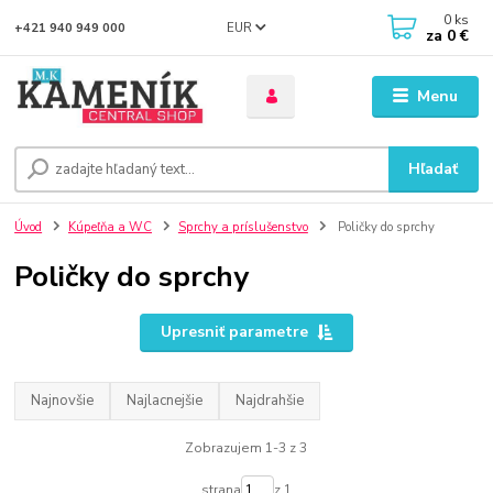
0
ks
EUR
+421 940 949 000
za
0 €
Menu
Hľadať
Úvod
Kúpeľňa a WC
Sprchy a príslušenstvo
Poličky do sprchy
Poličky do sprchy
Upresniť parametre
Najnovšie
Najlacnejšie
Najdrahšie
Zobrazujem 1-3 z 3
strana
z 1