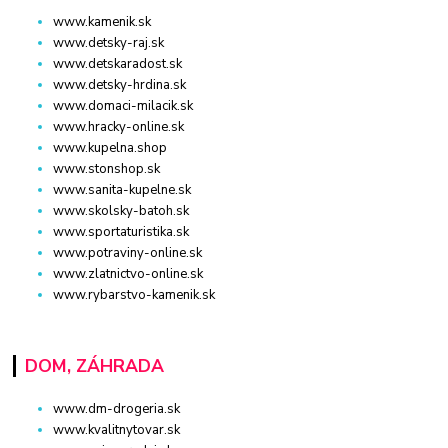
www.kamenik.sk
www.detsky-raj.sk
www.detskaradost.sk
www.detsky-hrdina.sk
www.domaci-milacik.sk
www.hracky-online.sk
www.kupelna.shop
www.stonshop.sk
www.sanita-kupelne.sk
www.skolsky-batoh.sk
www.sportaturistika.sk
www.potraviny-online.sk
www.zlatnictvo-online.sk
www.rybarstvo-kamenik.sk
DOM, ZÁHRADA
www.dm-drogeria.sk
www.kvalitnytovar.sk