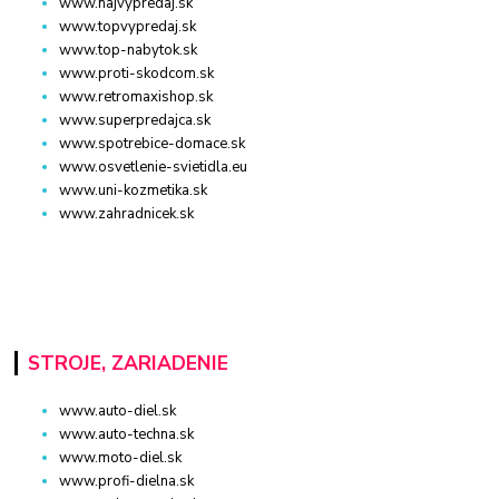
www.najvypredaj.sk
www.topvypredaj.sk
www.top-nabytok.sk
www.proti-skodcom.sk
www.retromaxishop.sk
www.superpredajca.sk
www.spotrebice-domace.sk
www.osvetlenie-svietidla.eu
www.uni-kozmetika.sk
www.zahradnicek.sk
STROJE, ZARIADENIE
www.auto-diel.sk
www.auto-techna.sk
www.moto-diel.sk
www.profi-dielna.sk