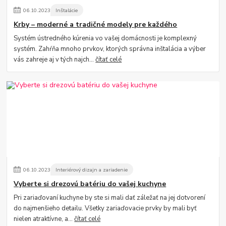
06
.
10
.
2023
Inštalácie
Krby – moderné a tradičné modely pre každého
Systém ústredného kúrenia vo vašej domácnosti je komplexný
systém. Zahŕňa mnoho prvkov, ktorých správna inštalácia a výber
vás zahreje aj v tých najch...
čítať celé
06
.
10
.
2023
Interiérový dizajn a zariadenie
Vyberte si drezovú batériu do vašej kuchyne
Pri zariaďovaní kuchyne by ste si mali dať záležať na jej dotvorení
do najmenšieho detailu. Všetky zariaďovacie prvky by mali byť
nielen atraktívne, a...
čítať celé