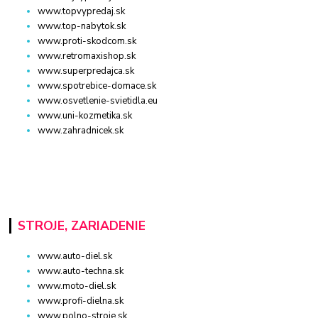
www.topvypredaj.sk
www.top-nabytok.sk
www.proti-skodcom.sk
www.retromaxishop.sk
www.superpredajca.sk
www.spotrebice-domace.sk
www.osvetlenie-svietidla.eu
www.uni-kozmetika.sk
www.zahradnicek.sk
STROJE, ZARIADENIE
www.auto-diel.sk
www.auto-techna.sk
www.moto-diel.sk
www.profi-dielna.sk
www.polno-stroje.sk