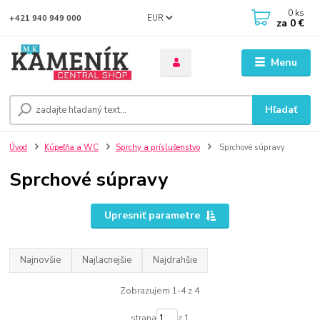
0
ks
EUR
+421 940 949 000
za
0 €
Menu
Hľadať
Úvod
Kúpeľňa a WC
Sprchy a príslušenstvo
Sprchové súpravy
Sprchové súpravy
Upresniť parametre
Najnovšie
Najlacnejšie
Najdrahšie
Zobrazujem 1-4 z 4
strana
z 1