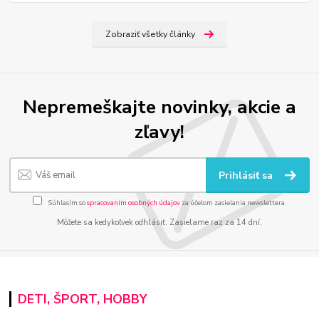
Zobraziť všetky články
Nepremeškajte novinky, akcie a
zľavy!
Prihlásiť sa
Súhlasím so
spracovaním osobných údajov
za účelom zasielania newslettera.
Môžete sa kedykoľvek odhlásiť. Zasielame raz za 14 dní.
DETI, ŠPORT, HOBBY