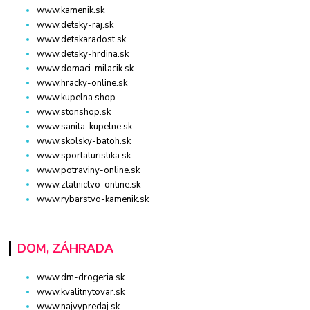
www.kamenik.sk
www.detsky-raj.sk
www.detskaradost.sk
www.detsky-hrdina.sk
www.domaci-milacik.sk
www.hracky-online.sk
www.kupelna.shop
www.stonshop.sk
www.sanita-kupelne.sk
www.skolsky-batoh.sk
www.sportaturistika.sk
www.potraviny-online.sk
www.zlatnictvo-online.sk
www.rybarstvo-kamenik.sk
DOM, ZÁHRADA
www.dm-drogeria.sk
www.kvalitnytovar.sk
www.najvypredaj.sk