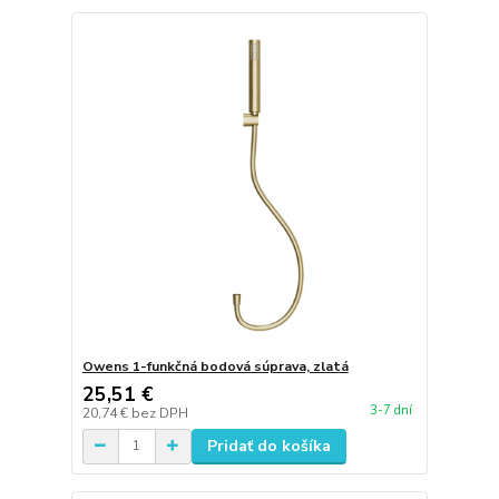
Owens 1-funkčná bodová súprava, zlatá
25,51 €
3-7 dní
20,74 €
bez DPH
Pridať do košíka