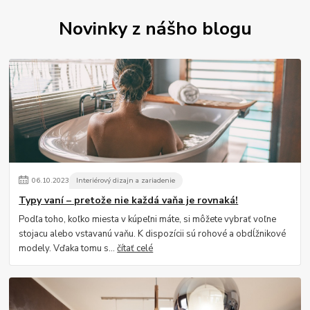
Novinky z nášho blogu
06
.
10
.
2023
Interiérový dizajn a zariadenie
Typy vaní – pretože nie každá vaňa je rovnaká!
Podľa toho, koľko miesta v kúpeľni máte, si môžete vybrať voľne
stojacu alebo vstavanú vaňu. K dispozícii sú rohové a obdĺžnikové
modely. Vďaka tomu s...
čítať celé