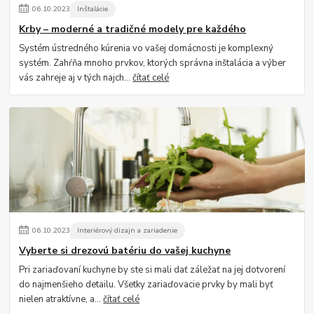
06
.
10
.
2023
Inštalácie
Krby – moderné a tradičné modely pre každého
Systém ústredného kúrenia vo vašej domácnosti je komplexný
systém. Zahŕňa mnoho prvkov, ktorých správna inštalácia a výber
vás zahreje aj v tých najch...
čítať celé
06
.
10
.
2023
Interiérový dizajn a zariadenie
Vyberte si drezovú batériu do vašej kuchyne
Pri zariaďovaní kuchyne by ste si mali dať záležať na jej dotvorení
do najmenšieho detailu. Všetky zariaďovacie prvky by mali byť
nielen atraktívne, a...
čítať celé