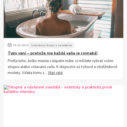
06
.
10
.
2023
Interiérový dizajn a zariadenie
Typy vaní – pretože nie každá vaňa je rovnaká!
Podľa toho, koľko miesta v kúpeľni máte, si môžete vybrať voľne
stojacu alebo vstavanú vaňu. K dispozícii sú rohové a obdĺžnikové
modely. Vďaka tomu s...
čítať celé