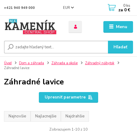
0
ks
EUR
+421 940 949 000
za
0 €
Menu
Hľadať
Úvod
Dom a záhrada
Záhrada a okolie
Záhradný nábytok
Záhradné lavice
Záhradné lavice
Upresniť parametre
Najnovšie
Najlacnejšie
Najdrahšie
Zobrazujem 1-10 z 10