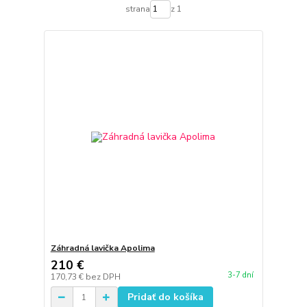
strana
z 1
Záhradná lavička Apolima
210 €
3-7 dní
170,73 €
bez DPH
Pridať do košíka