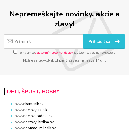
Nepremeškajte novinky, akcie a
zľavy!
Prihlásiť sa
Súhlasím so
spracovaním osobných údajov
za účelom zasielania newslettera.
Môžete sa kedykoľvek odhlásiť. Zasielame raz za 14 dní.
DETI, ŠPORT, HOBBY
www.kamenik.sk
www.detsky-raj.sk
www.detskaradost.sk
www.detsky-hrdina.sk
www.domaci-milacik.sk