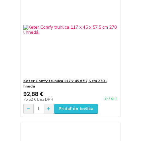
Keter Comfy truhlica 117 x 45 x 57,5 cm 270 l
hnedá
92,88 €
3-7 dní
75,52 €
bez DPH
Pridať do košíka