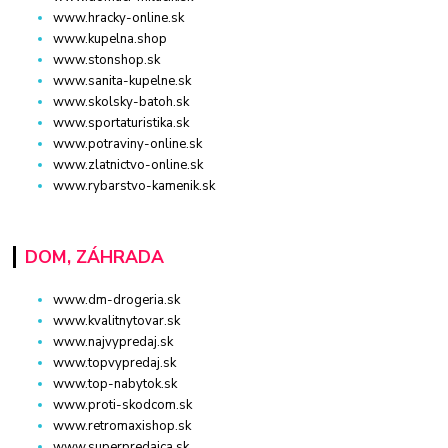
www.hracky-online.sk
www.kupelna.shop
www.stonshop.sk
www.sanita-kupelne.sk
www.skolsky-batoh.sk
www.sportaturistika.sk
www.potraviny-online.sk
www.zlatnictvo-online.sk
www.rybarstvo-kamenik.sk
DOM, ZÁHRADA
www.dm-drogeria.sk
www.kvalitnytovar.sk
www.najvypredaj.sk
www.topvypredaj.sk
www.top-nabytok.sk
www.proti-skodcom.sk
www.retromaxishop.sk
www.superpredajca.sk