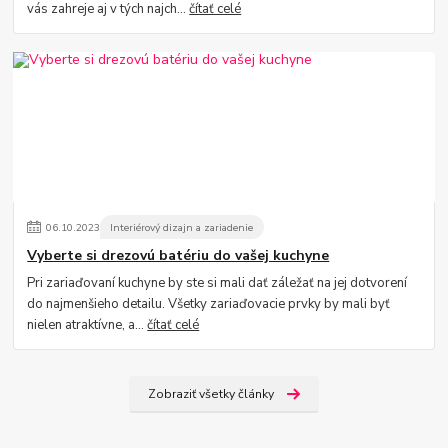
vás zahreje aj v tých najch...
čítať celé
06
.
10
.
2023
Interiérový dizajn a zariadenie
Vyberte si drezovú batériu do vašej kuchyne
Pri zariaďovaní kuchyne by ste si mali dať záležať na jej dotvorení
do najmenšieho detailu. Všetky zariaďovacie prvky by mali byť
nielen atraktívne, a...
čítať celé
Zobraziť všetky články