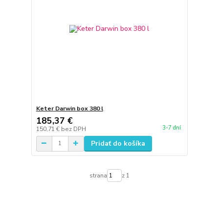
Keter Darwin box 380 l
185,37 €
3-7 dní
150,71 €
bez DPH
Pridať do košíka
strana
z 1