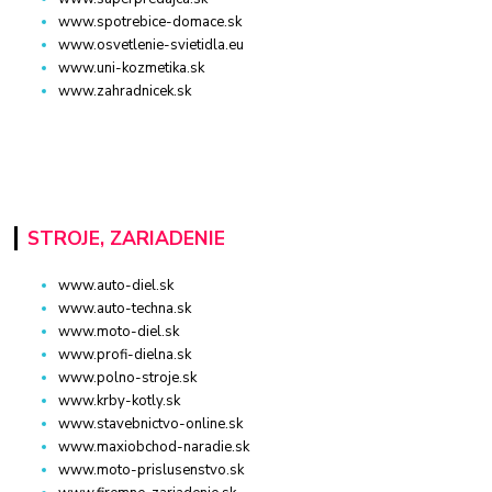
www.spotrebice-domace.sk
www.osvetlenie-svietidla.eu
www.uni-kozmetika.sk
www.zahradnicek.sk
STROJE, ZARIADENIE
www.auto-diel.sk
www.auto-techna.sk
www.moto-diel.sk
www.profi-dielna.sk
www.polno-stroje.sk
www.krby-kotly.sk
www.stavebnictvo-online.sk
www.maxiobchod-naradie.sk
www.moto-prislusenstvo.sk