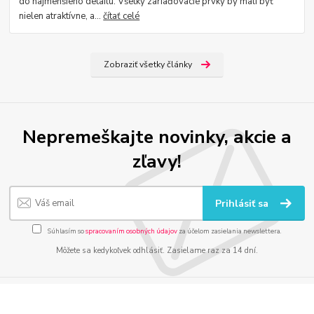
do najmenšieho detailu. Všetky zariaďovacie prvky by mali byť
nielen atraktívne, a...
čítať celé
Zobraziť všetky články
Nepremeškajte novinky, akcie a
zľavy!
Prihlásiť sa
Súhlasím so
spracovaním osobných údajov
za účelom zasielania newslettera.
Môžete sa kedykoľvek odhlásiť. Zasielame raz za 14 dní.