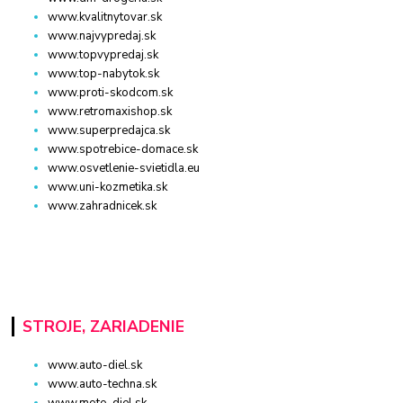
www.kvalitnytovar.sk
www.najvypredaj.sk
www.topvypredaj.sk
www.top-nabytok.sk
www.proti-skodcom.sk
www.retromaxishop.sk
www.superpredajca.sk
www.spotrebice-domace.sk
www.osvetlenie-svietidla.eu
www.uni-kozmetika.sk
www.zahradnicek.sk
STROJE, ZARIADENIE
www.auto-diel.sk
www.auto-techna.sk
www.moto-diel.sk