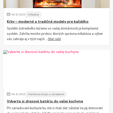
06
.
10
.
2023
Inštalácie
Krby – moderné a tradičné modely pre každého
Systém ústredného kúrenia vo vašej domácnosti je komplexný
systém. Zahŕňa mnoho prvkov, ktorých správna inštalácia a výber
vás zahreje aj v tých najch...
čítať celé
06
.
10
.
2023
Interiérový dizajn a zariadenie
Vyberte si drezovú batériu do vašej kuchyne
Pri zariaďovaní kuchyne by ste si mali dať záležať na jej dotvorení