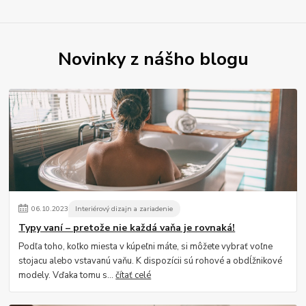
Novinky z nášho blogu
06
.
10
.
2023
Interiérový dizajn a zariadenie
Typy vaní – pretože nie každá vaňa je rovnaká!
Podľa toho, koľko miesta v kúpeľni máte, si môžete vybrať voľne
stojacu alebo vstavanú vaňu. K dispozícii sú rohové a obdĺžnikové
modely. Vďaka tomu s...
čítať celé