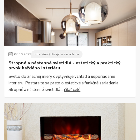
06
.
10
.
2023
Interiérový dizajn a zariadenie
Stropné a nástenné svietidlá - estetický a praktický
prvok každého interiéru
Svetlo do značnej miery ovplyvňuje vzhľad a usporiadanie
interiéru. Postarajte sa preto o estetické a funkčné zariadenia.
Stropné a nástenné svietidlá...
čítať celé