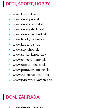
DETI, ŠPORT, HOBBY
www.kamenik.sk
www.detsky-raj.sk
www.detskaradost.sk
www.detsky-hrdina.sk
www.domaci-milacik.sk
www.hracky-online.sk
www.kupelna.shop
www.stonshop.sk
www.sanita-kupelne.sk
www.skolsky-batoh.sk
www.sportaturistika.sk
www.potraviny-online.sk
www.zlatnictvo-online.sk
www.rybarstvo-kamenik.sk
DOM, ZÁHRADA
www.dm-drogeria.sk